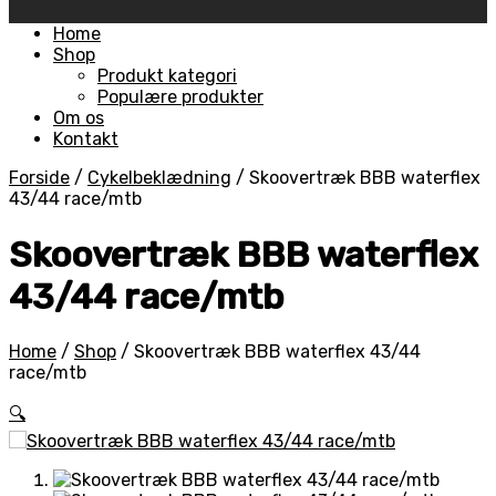
Skip
Home
to
Shop
content
Produkt kategori
Populære produkter
Om os
Kontakt
Forside
/
Cykelbeklædning
/
Skoovertræk BBB waterflex
43/44 race/mtb
Skoovertræk BBB waterflex
43/44 race/mtb
Home
/
Shop
/
Skoovertræk BBB waterflex 43/44
race/mtb
🔍