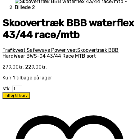
Skoovertræk BBB waterflex
43/44 race/mtb
Trafikvest Safeways Power vest
Skoovertræk BBB
HardWear BWS-04 43/44 Race MTB sort
Den
Den
279,00
kr.
229,00
kr.
oprindelige
aktuelle
Kun 1 tilbage på lager
pris
pris
var:
er:
stk.
279,00kr..
229,00kr..
Tilføj til kurv