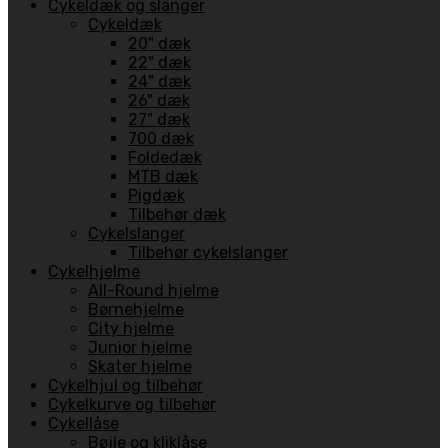
Cykeldæk og slanger
Cykeldæk
20" dæk
22" dæk
24" dæk
26" dæk
27" dæk
700 dæk
Foldedæk
MTB dæk
Pigdæk
Tilbehør dæk
Cykelslanger
Tilbehør cykelslanger
Cykelhjelme
All-Round hjelme
Børnehjelme
City hjelme
Junior hjelme
Skater hjelme
Cykelhjul og tilbehør
Cykelkurve og tilbehør
Cykellåse
Bøjle og kliklåse