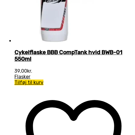
Cykelflaske BBB CompTank hvid BWB-01
550ml
39,00
kr.
Flasker
Tilføj til kurv