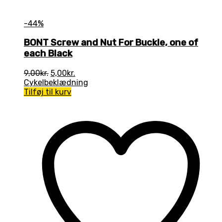
-44%
BONT Screw and Nut For Buckle, one of
each Black
Den
Den
9,00
kr.
5,00
kr.
oprindelige
aktuelle
Cykelbeklædning
pris
pris
Tilføj til kurv
var:
er:
9,00kr..
5,00kr..