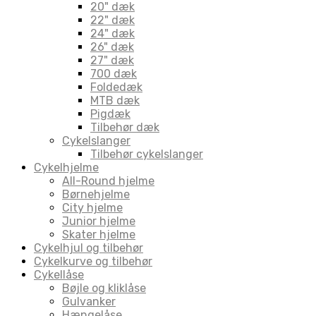
20" dæk
22" dæk
24" dæk
26" dæk
27" dæk
700 dæk
Foldedæk
MTB dæk
Pigdæk
Tilbehør dæk
Cykelslanger
Tilbehør cykelslanger
Cykelhjelme
All-Round hjelme
Børnehjelme
City hjelme
Junior hjelme
Skater hjelme
Cykelhjul og tilbehør
Cykelkurve og tilbehør
Cykellåse
Bøjle og kliklåse
Gulvanker
Hængelåse