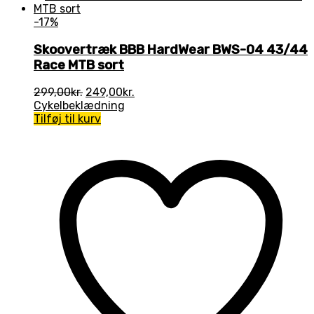
-17%
Skoovertræk BBB HardWear BWS-04 43/44
Race MTB sort
Den
Den
299,00
kr.
249,00
kr.
oprindelige
aktuelle
Cykelbeklædning
pris
pris
Tilføj til kurv
var:
er:
299,00kr..
249,00kr..