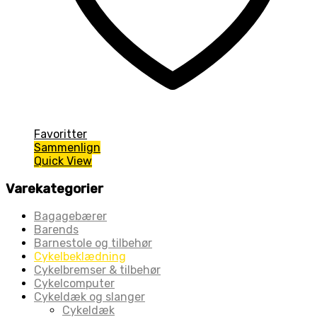
Favoritter
Sammenlign
Quick View
Varekategorier
Bagagebærer
Barends
Barnestole og tilbehør
Cykelbeklædning
Cykelbremser & tilbehør
Cykelcomputer
Cykeldæk og slanger
Cykeldæk