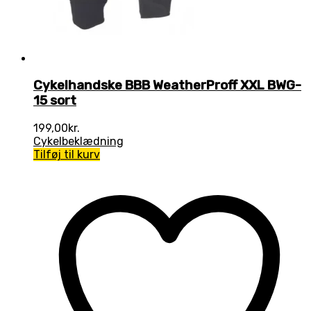
Cykelhandske BBB WeatherProff XXL BWG-
15 sort
199,00
kr.
Cykelbeklædning
Tilføj til kurv