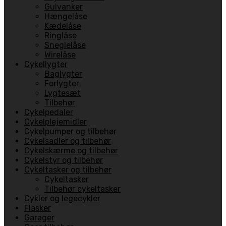
Gulvanker
Hængelåse
Kædelåse
Ringlåse
Sneglelåse
Wirelåse
Cykellygter
Baglygter
Forlygter
Lygtesæt
Tilbehør
Cykelpedaler
Cykelplejemidler
Cykelpumper og tilbehør
Cykelsadler og tilbehør
Cykelskærme og tilbehør
Cykelstyr og tilbehør
Cykeltasker og tilbehør
Cykeltasker
Tilbehør cykeltasker
Cykler og legecykler
Flasker
Garager