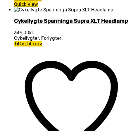
Quick View
Cykellygte Spanninga Supra XLT Headlamp
349,00
kr.
Cykellygter
,
Forlygter
Tilføj til kurv