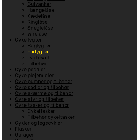
Gulvanker
Hængelåse
Kædelåse
Ringlåse
Sneglelåse
Wirelåse
Cykellygter
Baglygter
Forlygter
Lygtesæt
Tilbehør
Cykelpedaler
Cykelplejemidler
Cykelpumper og tilbehør
Cykelsadler og tilbehør
Cykelskærme og tilbehør
Cykelstyr og tilbehør
Cykeltasker og tilbehør
Cykeltasker
Tilbehør cykeltasker
Cykler og legecykler
Flasker
Garager