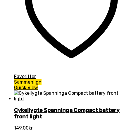
Favoritter
Sammenlign
Quick View
Cykellygte Spanninga Compact battery
front light
149,00
kr.