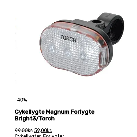
-40%
Cykellygte Magnum Forlygte
Bright3/Torch
Den
Den
99,00
kr.
59,00
kr.
oprindelige
aktuelle
Cykellygter
,
Forlygter