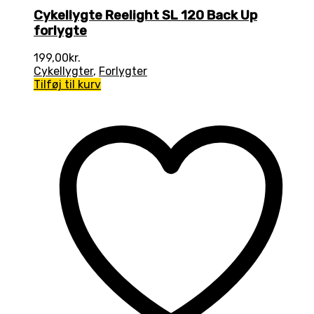
Cykellygte Reelight SL 120 Back Up
forlygte
199,00
kr.
Cykellygter
,
Forlygter
Tilføj til kurv