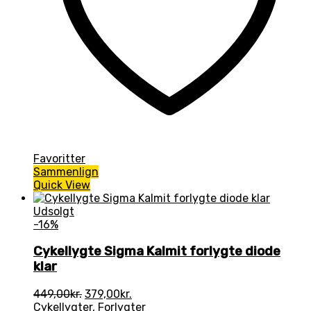
Favoritter
Sammenlign
Quick View
Udsolgt
-16%
Cykellygte Sigma Kalmit forlygte diode
klar
Den
Den
449,00
kr.
379,00
kr.
oprindelige
aktuelle
Cykellygter
,
Forlygter