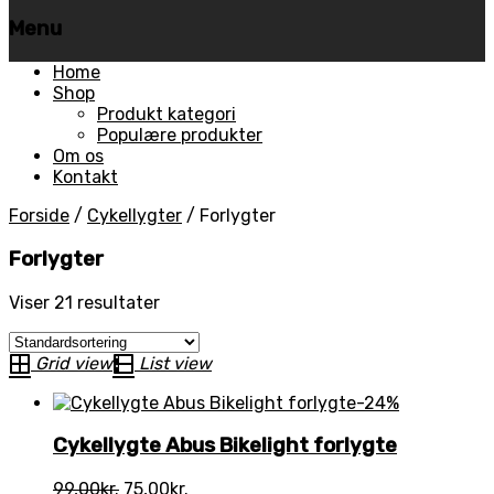
Menu
Skip
Home
to
Shop
content
Produkt kategori
Populære produkter
Om os
Kontakt
Forside
/
Cykellygter
/
Forlygter
Forlygter
Viser 21 resultater
Grid view
List view
-24%
Cykellygte Abus Bikelight forlygte
Den
Den
99,00
kr.
75,00
kr.