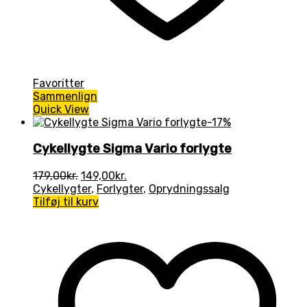
Favoritter
Sammenlign
Quick View
-17%
Cykellygte Sigma Vario forlygte
Den
Den
179,00
kr.
149,00
kr.
oprindelige
aktuelle
Cykellygter
,
Forlygter
,
Oprydningssalg
pris
pris
Tilføj til kurv
var:
er:
179,00kr..
149,00kr..