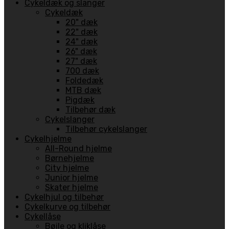
Cykeldæk og slanger
Cykeldæk
20" dæk
22" dæk
24" dæk
26" dæk
27" dæk
700 dæk
Foldedæk
MTB dæk
Pigdæk
Tilbehør dæk
Cykelslanger
Tilbehør cykelslanger
Cykelhjelme
All-Round hjelme
Børnehjelme
City hjelme
Junior hjelme
Skater hjelme
Cykelhjul og tilbehør
Cykelkurve og tilbehør
Cykellåse
Bøjle og kliklåse