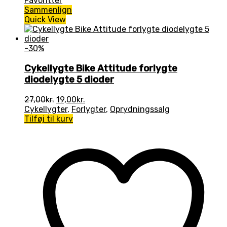
Favoritter
Sammenlign
Quick View
-30%
Cykellygte Bike Attitude forlygte
diodelygte 5 dioder
Den
Den
27,00
kr.
19,00
kr.
oprindelige
aktuelle
Cykellygter
,
Forlygter
,
Oprydningssalg
pris
pris
Tilføj til kurv
var:
er:
27,00kr..
19,00kr..