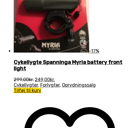
-17%
Cykellygte Spanninga Myria battery front
light
Den
Den
299,00
kr.
249,00
kr.
oprindelige
aktuelle
Cykellygter
,
Forlygter
,
Oprydningssalg
pris
pris
Tilføj til kurv
var:
er:
299,00kr..
249,00kr..