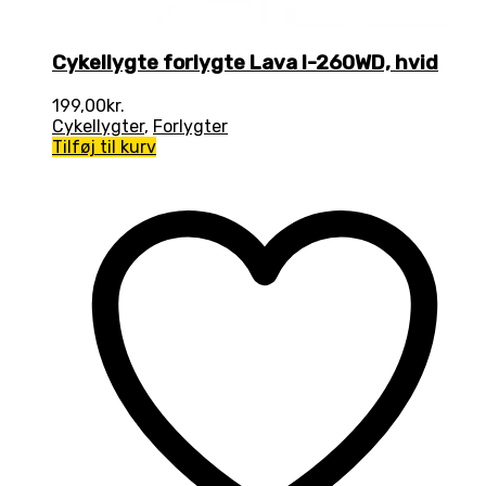
Cykellygte forlygte Lava I-260WD, hvid
199,00
kr.
Cykellygter
,
Forlygter
Tilføj til kurv