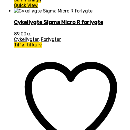
Quick View
Cykellygte Sigma Micro R forlygte
89,00
kr.
Cykellygter
,
Forlygter
Tilføj til kurv