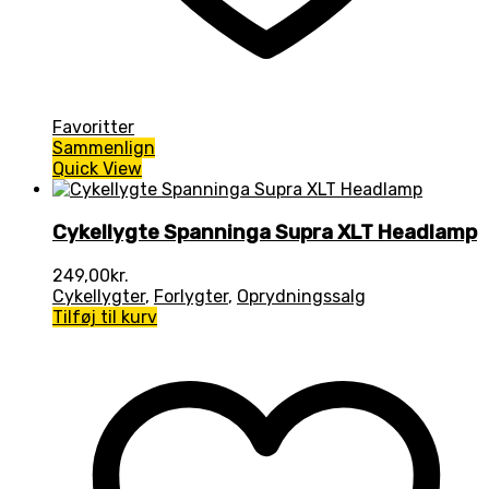
Favoritter
Sammenlign
Quick View
Cykellygte Spanninga Supra XLT Headlamp
249,00
kr.
Cykellygter
,
Forlygter
,
Oprydningssalg
Tilføj til kurv