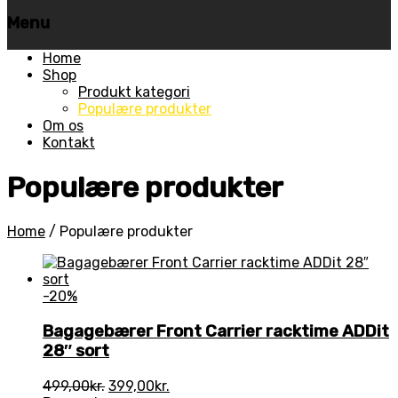
Menu
Skip
Home
to
Shop
content
Produkt kategori
Populære produkter
Om os
Kontakt
Populære produkter
Home
/
Populære produkter
-20%
Bagagebærer Front Carrier racktime ADDit
28″ sort
Den
Den
499,00
kr.
399,00
kr.