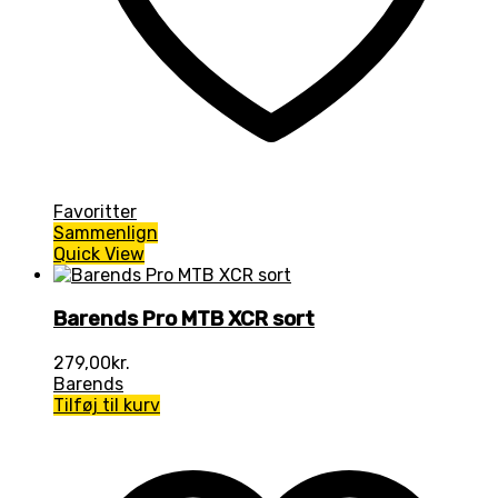
Favoritter
Sammenlign
Quick View
Barends Pro MTB XCR sort
279,00
kr.
Barends
Tilføj til kurv