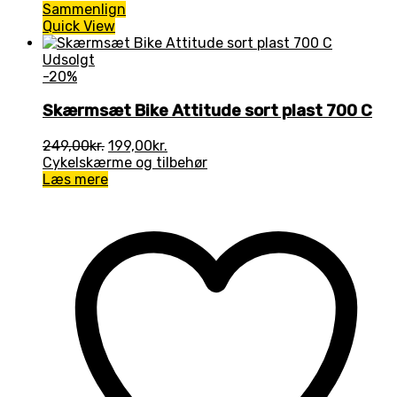
Sammenlign
Quick View
Udsolgt
-20%
Skærmsæt Bike Attitude sort plast 700 C
Den
Den
249,00
kr.
199,00
kr.
oprindelige
aktuelle
Cykelskærme og tilbehør
pris
pris
Læs mere
var:
er:
249,00kr..
199,00kr..