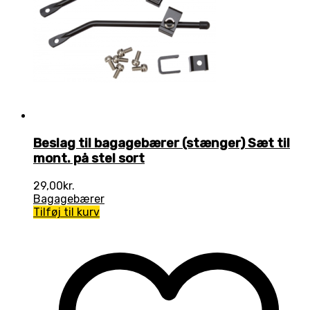
Beslag til bagagebærer (stænger) Sæt til
mont. på stel sort
29,00
kr.
Bagagebærer
Tilføj til kurv