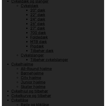
Cykeldæk og slanger
Cykeldæk
20" dæk
22" dæk
24" dæk
26" dæk
27" dæk
700 dæk
Foldedæk
MTB dæk
Pigdæk
Tilbehør dæk
Cykelslanger
Tilbehør cykelslanger
Cykelhjelme
All-Round hjelme
Børnehjelme
City hjelme
Junior hjelme
Skater hjelme
Cykelhjul og tilbehør
Cykelkurve og tilbehør
Cykellåse
Bøjle og kliklåse