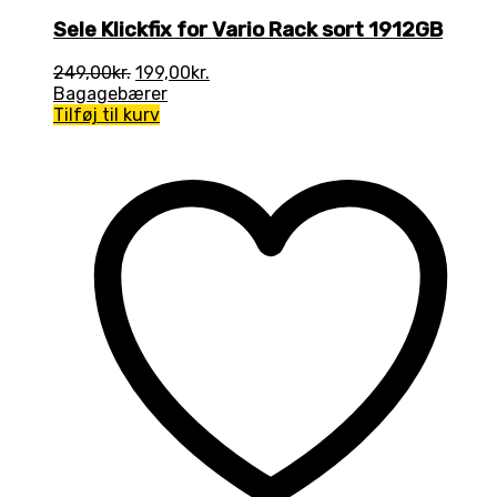
Sele Klickfix for Vario Rack sort 1912GB
Den
Den
249,00
kr.
199,00
kr.
oprindelige
aktuelle
Bagagebærer
pris
pris
Tilføj til kurv
var:
er:
249,00kr..
199,00kr..