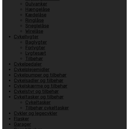
Gulvanker
Hængelåse
Kædelåse
Ringlåse
Sneglelåse
Wirelåse
Cykellygter
Baglygter
Forlygter
Lygtesæt
Tilbehør
Cykelpedaler
Cykelplejemidler
Cykelpumper og tilbehør
Cykelsadler og tilbehør
Cykelskærme og tilbehør
Cykelstyr og tilbehør
Cykeltasker og tilbehør
Cykeltasker
Tilbehør cykeltasker
Cykler og legecykler
Flasker
Garager