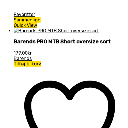
Favoritter
Sammenlign
Quick View
Barends PRO MTB Short oversize sort
179,00
kr.
Barends
Tilføj til kurv