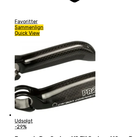
Favoritter
Sammenlign
Quick View
Udsolgt
-29%