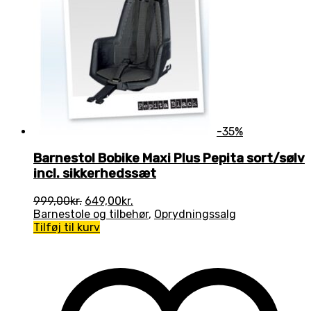
-35%
Barnestol Bobike Maxi Plus Pepita sort/sølv
incl. sikkerhedssæt
Den
Den
999,00
kr.
649,00
kr.
oprindelige
aktuelle
Barnestole og tilbehør
,
Oprydningssalg
pris
pris
Tilføj til kurv
var:
er:
999,00kr..
649,00kr..