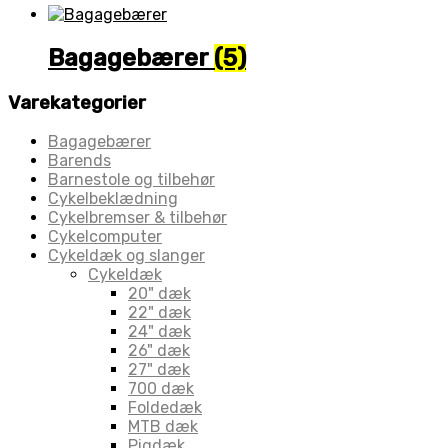
Bagagebærer
(5)
Varekategorier
Bagagebærer
Barends
Barnestole og tilbehør
Cykelbeklædning
Cykelbremser & tilbehør
Cykelcomputer
Cykeldæk og slanger
Cykeldæk
20" dæk
22" dæk
24" dæk
26" dæk
27" dæk
700 dæk
Foldedæk
MTB dæk
Pigdæk