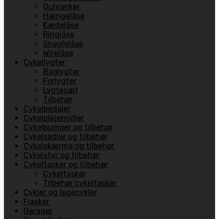
Gulvanker
Hængelåse
Kædelåse
Ringlåse
Sneglelåse
Wirelåse
Cykellygter
Baglygter
Forlygter
Lygtesæt
Tilbehør
Cykelpedaler
Cykelplejemidler
Cykelpumper og tilbehør
Cykelsadler og tilbehør
Cykelskærme og tilbehør
Cykelstyr og tilbehør
Cykeltasker og tilbehør
Cykeltasker
Tilbehør cykeltasker
Cykler og legecykler
Flasker
Garager