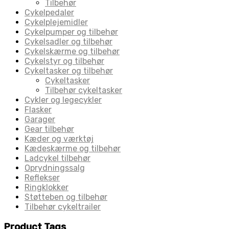
Tilbehør
Cykelpedaler
Cykelplejemidler
Cykelpumper og tilbehør
Cykelsadler og tilbehør
Cykelskærme og tilbehør
Cykelstyr og tilbehør
Cykeltasker og tilbehør
Cykeltasker
Tilbehør cykeltasker
Cykler og legecykler
Flasker
Garager
Gear tilbehør
Kæder og værktøj
Kædeskærme og tilbehør
Ladcykel tilbehør
Oprydningssalg
Reflekser
Ringklokker
Støtteben og tilbehør
Tilbehør cykeltrailer
Product Tags