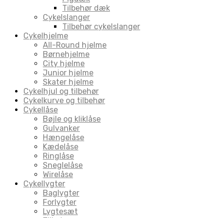
Tilbehør dæk
Cykelslanger
Tilbehør cykelslanger
Cykelhjelme
All-Round hjelme
Børnehjelme
City hjelme
Junior hjelme
Skater hjelme
Cykelhjul og tilbehør
Cykelkurve og tilbehør
Cykellåse
Bøjle og kliklåse
Gulvanker
Hængelåse
Kædelåse
Ringlåse
Sneglelåse
Wirelåse
Cykellygter
Baglygter
Forlygter
Lygtesæt