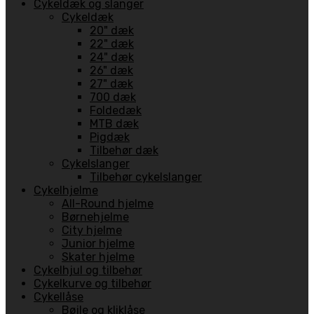
Cykeldæk og slanger
Cykeldæk
20" dæk
22" dæk
24" dæk
26" dæk
27" dæk
700 dæk
Foldedæk
MTB dæk
Pigdæk
Tilbehør dæk
Cykelslanger
Tilbehør cykelslanger
Cykelhjelme
All-Round hjelme
Børnehjelme
City hjelme
Junior hjelme
Skater hjelme
Cykelhjul og tilbehør
Cykelkurve og tilbehør
Cykellåse
Bøjle og kliklåse