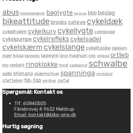
abus
baglygte
beslag
bbb
bagagebærer
barends
bikeattitude
cykeldæk
brooks
cateye
cykellygte
cykelkurv
cykelhjelm
cykelpedal
cykelrefleks
cykelsadel
cykelpumpe
cykelslange
cykelskærm
cykeltaske
dækjern
ortlieb
eger
koga
magnum
lappegrej
lava
kædelås
mtb
omega
schwalbe
ringklokke
pro
reelight
royal
sadelpind
spanninga
shimano
selle
skærmstiver
styrbånd
tip-top
zefal
støtteben
winther
Spørgsmål: Kontakt os
Tlf. 60840505
Fårebrovej 4 9632 Møldrup
Email: kontakt@bike-one.dk
Hurtig søgning