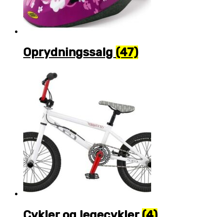
Oprydningssalg
(47)
Cykler og legecykler
(4)