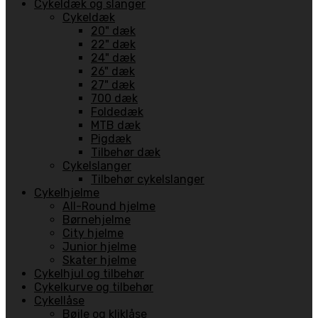
Cykeldæk og slanger
Cykeldæk
20" dæk
22" dæk
24" dæk
26" dæk
27" dæk
700 dæk
Foldedæk
MTB dæk
Pigdæk
Tilbehør dæk
Cykelslanger
Tilbehør cykelslanger
Cykelhjelme
All-Round hjelme
Børnehjelme
City hjelme
Junior hjelme
Skater hjelme
Cykelhjul og tilbehør
Cykelkurve og tilbehør
Cykellåse
Bøjle og kliklåse