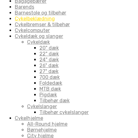
Bagagebærer
Barends
Barnestole og tilbehør
Cykelbeklædning
Cykelbremser & tilbehør
Cykelcomputer
Cykeldæk og slanger
Cykeldæk
20" dæk
22" dæk
24" dæk
26" dæk
27" dæk
700 dæk
Foldedæk
MTB dæk
Pigdæk
Tilbehør dæk
Cykelslanger
Tilbehør cykelslanger
Cykelhjelme
All-Round hjelme
Børnehjelme
City hjelme