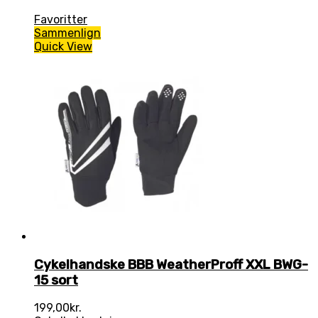
Favoritter
Sammenlign
Quick View
Cykelhandske BBB WeatherProff XXL BWG-
15 sort
199,00
kr.