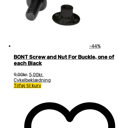
-44%
BONT Screw and Nut For Buckle, one of
each Black
Den
Den
9,00
kr.
5,00
kr.
oprindelige
aktuelle
Cykelbeklædning
pris
pris
Tilføj til kurv
var:
er:
9,00kr..
5,00kr..