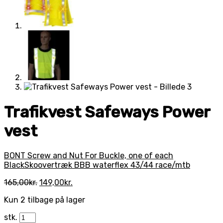
Trafikvest Safeways Power
vest
BONT Screw and Nut For Buckle, one of each
Black
Skoovertræk BBB waterflex 43/44 race/mtb
Den
Den
165,00
kr.
149,00
kr.
oprindelige
aktuelle
Kun 2 tilbage på lager
pris
pris
var:
er:
stk.
165,00kr..
149,00kr..