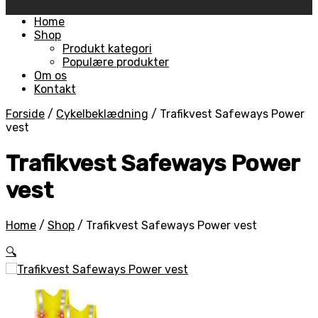
Skip
Home
to
Shop
content
Produkt kategori
Populære produkter
Om os
Kontakt
Forside
/
Cykelbeklædning
/
Trafikvest Safeways Power
vest
Trafikvest Safeways Power
vest
Home
/
Shop
/
Trafikvest Safeways Power vest
🔍