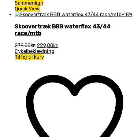
Sammenlign
Quick View
-18%
Skoovertræk BBB waterflex 43/44
race/mtb
Den
Den
279,00
kr.
229,00
kr.
oprindelige
aktuelle
Cykelbeklædning
pris
pris
Tilføj til kurv
var:
er:
279,00kr..
229,00kr..