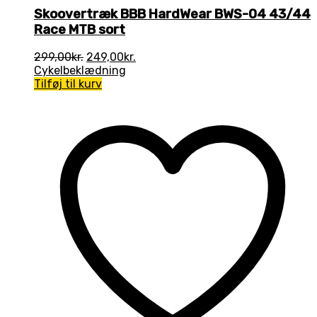
Skoovertræk BBB HardWear BWS-04 43/44
Race MTB sort
Den
Den
299,00
kr.
249,00
kr.
oprindelige
aktuelle
Cykelbeklædning
pris
pris
Tilføj til kurv
var:
er:
299,00kr..
249,00kr..