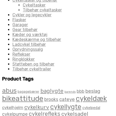
Cykeltasker og tilbehør
Cykeltasker
Tilbehør cykeltasker
Cykler og legecykler
Flasker
Garager
Gear tilbehør
Kæder og værktøj
Kædeskærme og tilbehør
Ladcykel tilbehør
Oprydningssalg
Reflekser
Ringklokker
Støtteben og tilbehør
Tilbehør cykeltrailer
Product Tags
abus
baglygte
beslag
bbb
bagagebærer
barends
bikeattitude
cykeldæk
brooks
cateye
cykellygte
cykelkurv
cykelhjelm
cykelpedal
cykelrefleks
cykelsadel
cykelpumpe