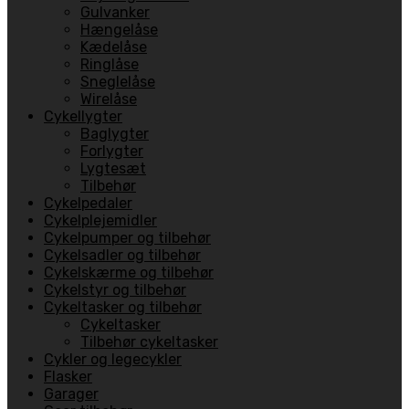
Gulvanker
Hængelåse
Kædelåse
Ringlåse
Sneglelåse
Wirelåse
Cykellygter
Baglygter
Forlygter
Lygtesæt
Tilbehør
Cykelpedaler
Cykelplejemidler
Cykelpumper og tilbehør
Cykelsadler og tilbehør
Cykelskærme og tilbehør
Cykelstyr og tilbehør
Cykeltasker og tilbehør
Cykeltasker
Tilbehør cykeltasker
Cykler og legecykler
Flasker
Garager