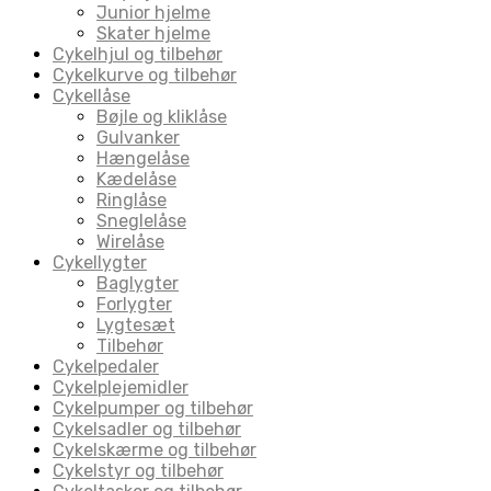
Junior hjelme
Skater hjelme
Cykelhjul og tilbehør
Cykelkurve og tilbehør
Cykellåse
Bøjle og kliklåse
Gulvanker
Hængelåse
Kædelåse
Ringlåse
Sneglelåse
Wirelåse
Cykellygter
Baglygter
Forlygter
Lygtesæt
Tilbehør
Cykelpedaler
Cykelplejemidler
Cykelpumper og tilbehør
Cykelsadler og tilbehør
Cykelskærme og tilbehør
Cykelstyr og tilbehør