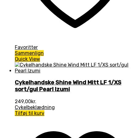
Favoritter
Sammenlign
Quick View
Cykelhandske Shine Wind Mitt LF 1/XS
sort/gul Pearl Izumi
249,00
kr.
Cykelbeklædning
Tilføj til kurv