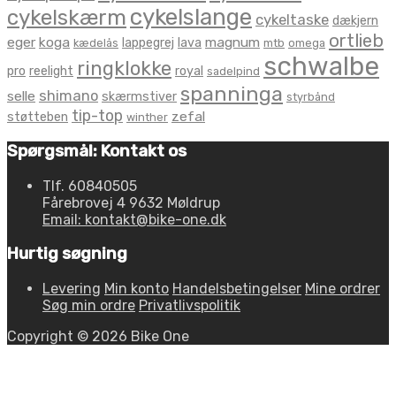
cykelslange
cykelskærm
cykeltaske
dækjern
ortlieb
eger
koga
magnum
lappegrej
lava
kædelås
mtb
omega
schwalbe
ringklokke
pro
reelight
royal
sadelpind
spanninga
shimano
selle
skærmstiver
styrbånd
tip-top
zefal
støtteben
winther
Spørgsmål: Kontakt os
Tlf. 60840505
Fårebrovej 4 9632 Møldrup
Email: kontakt@bike-one.dk
Hurtig søgning
Levering
Min konto
Handelsbetingelser
Mine ordrer
Søg min ordre
Privatlivspolitik
Copyright © 2026 Bike One