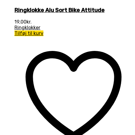
Ringklokke Alu Sort Bike Attitude
19,00
kr.
Ringklokker
Tilføj til kurv