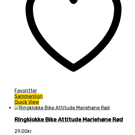
Favoritter
Sammenlign
Quick View
Ringklokke Bike Attitude Mariehøne Rød
29,00
kr.