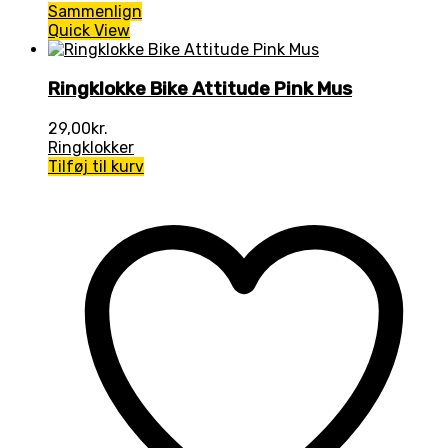
Sammenlign
Quick View
Ringklokke Bike Attitude Pink Mus
29,00
kr.
Ringklokker
Tilføj til kurv