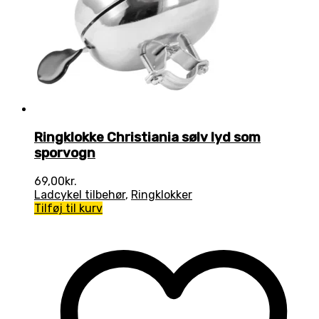
Ringklokke Christiania sølv lyd som
sporvogn
69,00
kr.
Ladcykel tilbehør
,
Ringklokker
Tilføj til kurv