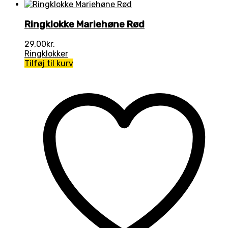
Ringklokke Mariehøne Rød
29,00
kr.
Ringklokker
Tilføj til kurv