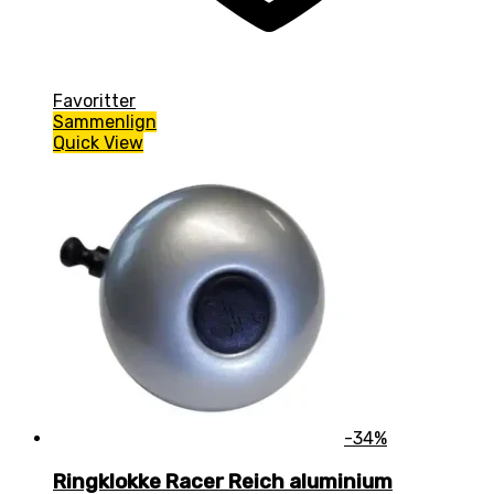
Favoritter
Sammenlign
Quick View
-34%
Ringklokke Racer Reich aluminium