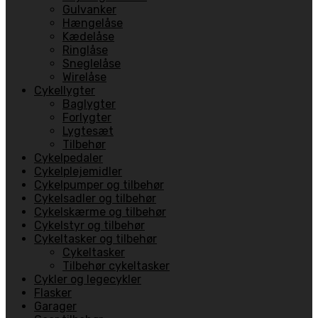
Gulvanker
Hængelåse
Kædelåse
Ringlåse
Sneglelåse
Wirelåse
Cykellygter
Baglygter
Forlygter
Lygtesæt
Tilbehør
Cykelpedaler
Cykelplejemidler
Cykelpumper og tilbehør
Cykelsadler og tilbehør
Cykelskærme og tilbehør
Cykelstyr og tilbehør
Cykeltasker og tilbehør
Cykeltasker
Tilbehør cykeltasker
Cykler og legecykler
Flasker
Garager