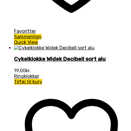
Favoritter
Sammenlign
Quick View
Cykelklokke Widek Decibell sort alu
19,00
kr.
Ringklokker
Tilføj til kurv