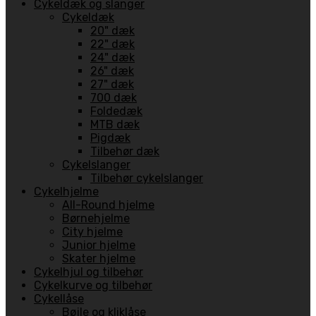
Cykeldæk og slanger
Cykeldæk
20" dæk
22" dæk
24" dæk
26" dæk
27" dæk
700 dæk
Foldedæk
MTB dæk
Pigdæk
Tilbehør dæk
Cykelslanger
Tilbehør cykelslanger
Cykelhjelme
All-Round hjelme
Børnehjelme
City hjelme
Junior hjelme
Skater hjelme
Cykelhjul og tilbehør
Cykelkurve og tilbehør
Cykellåse
Bøjle og kliklåse