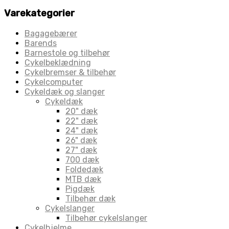
Varekategorier
Bagagebærer
Barends
Barnestole og tilbehør
Cykelbeklædning
Cykelbremser & tilbehør
Cykelcomputer
Cykeldæk og slanger
Cykeldæk
20" dæk
22" dæk
24" dæk
26" dæk
27" dæk
700 dæk
Foldedæk
MTB dæk
Pigdæk
Tilbehør dæk
Cykelslanger
Tilbehør cykelslanger
Cykelhjelme