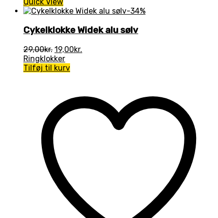
Quick View
-34%
Cykelklokke Widek alu sølv
Den
Den
29,00
kr.
19,00
kr.
oprindelige
aktuelle
Ringklokker
pris
pris
Tilføj til kurv
var:
er:
29,00kr..
19,00kr..