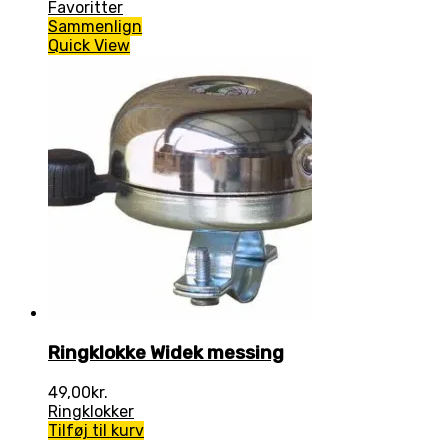
Favoritter
Sammenlign
Quick View
Ringklokke Widek messing
49,00
kr.
Ringklokker
Tilføj til kurv