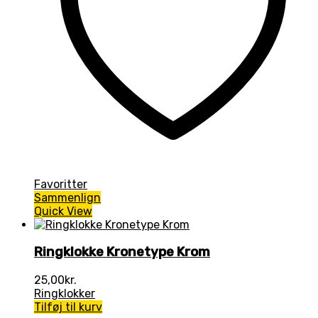
Favoritter
Sammenlign
Quick View
Ringklokke Kronetype Krom
25,00
kr.
Ringklokker
Tilføj til kurv