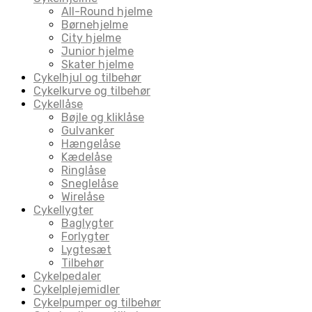
All-Round hjelme
Børnehjelme
City hjelme
Junior hjelme
Skater hjelme
Cykelhjul og tilbehør
Cykelkurve og tilbehør
Cykellåse
Bøjle og kliklåse
Gulvanker
Hængelåse
Kædelåse
Ringlåse
Sneglelåse
Wirelåse
Cykellygter
Baglygter
Forlygter
Lygtesæt
Tilbehør
Cykelpedaler
Cykelplejemidler
Cykelpumper og tilbehør