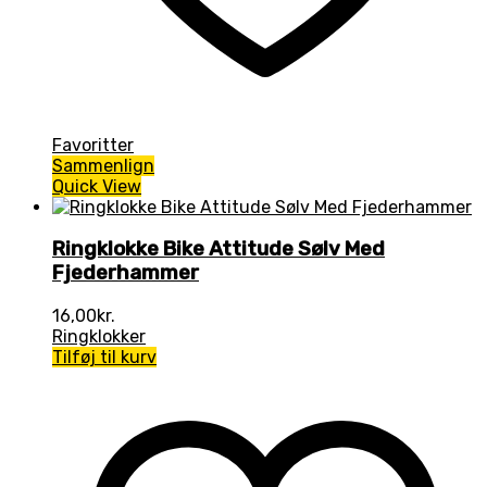
Favoritter
Sammenlign
Quick View
Ringklokke Bike Attitude Sølv Med
Fjederhammer
16,00
kr.
Ringklokker
Tilføj til kurv