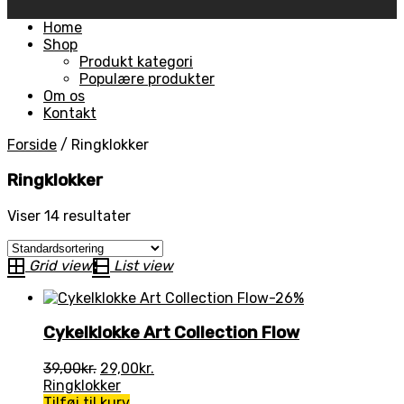
Skip
Home
to
Shop
content
Produkt kategori
Populære produkter
Om os
Kontakt
Forside
/
Ringklokker
Ringklokker
Viser 14 resultater
Grid view
List view
-26%
Cykelklokke Art Collection Flow
Den
Den
39,00
kr.
29,00
kr.
oprindelige
aktuelle
Ringklokker
pris
pris
Tilføj til kurv