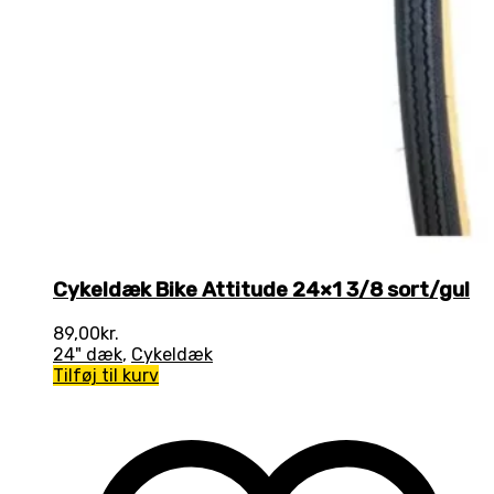
Cykeldæk Bike Attitude 24×1 3/8 sort/gul
89,00
kr.
24" dæk
,
Cykeldæk
Tilføj til kurv