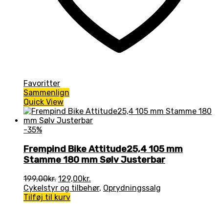
Favoritter
Sammenlign
Quick View
-35%
Frempind Bike Attitude25,4 105 mm
Stamme 180 mm Sølv Justerbar
Den
Den
199,00
kr.
129,00
kr.
oprindelige
aktuelle
Cykelstyr og tilbehør
,
Oprydningssalg
pris
pris
Tilføj til kurv
var:
er:
199,00kr..
129,00kr..