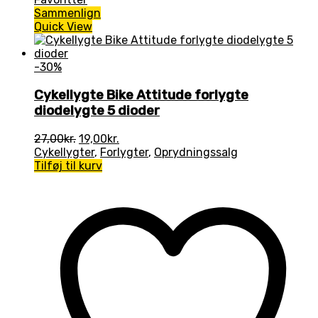
Sammenlign
Quick View
-30%
Cykellygte Bike Attitude forlygte
diodelygte 5 dioder
Den
Den
27,00
kr.
19,00
kr.
oprindelige
aktuelle
Cykellygter
,
Forlygter
,
Oprydningssalg
pris
pris
Tilføj til kurv
var:
er:
27,00kr..
19,00kr..