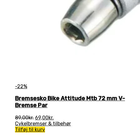
-22%
Bremsesko Bike Attitude Mtb 72 mm V-
Bremse Par
Den
Den
89,00
kr.
69,00
kr.
oprindelige
aktuelle
Cykelbremser & tilbehør
pris
pris
Tilføj til kurv
var:
er: