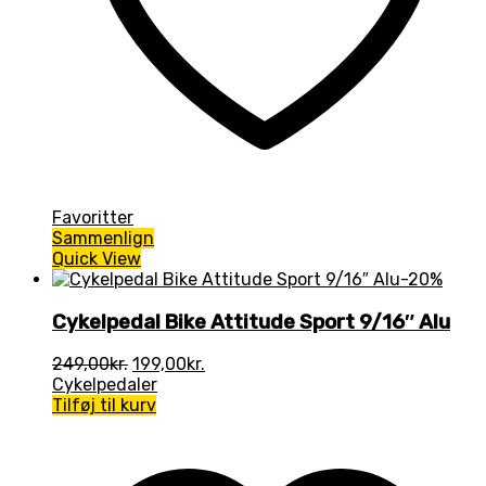
Favoritter
Sammenlign
Quick View
-20%
Cykelpedal Bike Attitude Sport 9/16″ Alu
Den
Den
249,00
kr.
199,00
kr.
oprindelige
aktuelle
Cykelpedaler
pris
pris
Tilføj til kurv
var:
er:
249,00kr..
199,00kr..