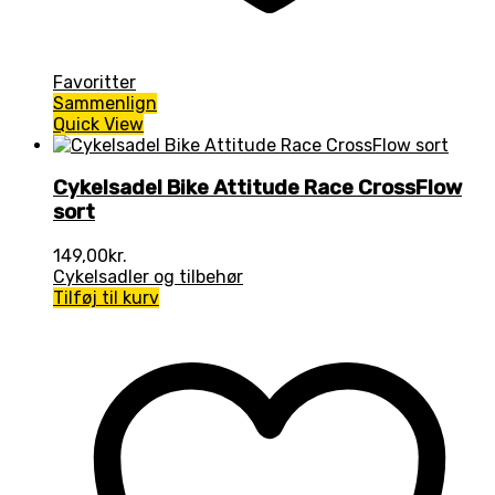
Favoritter
Sammenlign
Quick View
Cykelsadel Bike Attitude Race CrossFlow
sort
149,00
kr.
Cykelsadler og tilbehør
Tilføj til kurv