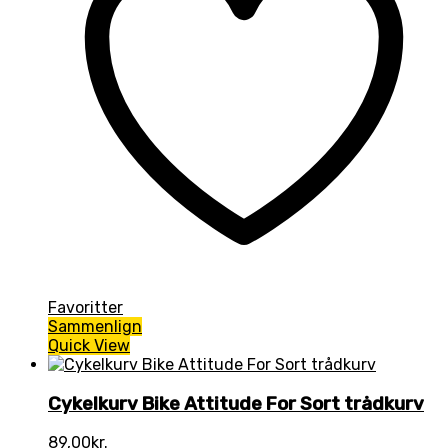
Favoritter
Sammenlign
Quick View
Cykelkurv Bike Attitude For Sort trådkurv
89,00
kr.