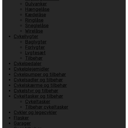
Gulvanker
Hængelåse
Kædelåse
Ringlåse
Sneglelåse
Wirelåse
Cykellygter
Baglygter
Forlygter
Lygtesæt
Tilbehør
Cykelpedaler
Cykelplejemidler
Cykelpumper og tilbehør
Cykelsadler og tilbehør
Cykelskærme og tilbehør
Cykelstyr og tilbehør
Cykeltasker og tilbehør
Cykeltasker
Tilbehør cykeltasker
Cykler og legecykler
Flasker
Garager