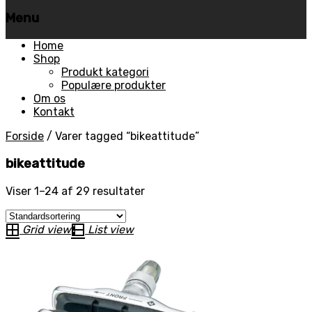
Menu
Skip
Home
to
Shop
content
Produkt kategori
Populære produkter
Om os
Kontakt
Forside
/
Varer tagged “bikeattitude”
bikeattitude
Viser 1–24 af 29 resultater
Grid view
List view