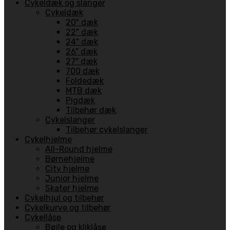
Cykeldæk og slanger
Cykeldæk
20" dæk
22" dæk
24" dæk
26" dæk
27" dæk
700 dæk
Foldedæk
MTB dæk
Pigdæk
Tilbehør dæk
Cykelslanger
Tilbehør cykelslanger
Cykelhjelme
All-Round hjelme
Børnehjelme
City hjelme
Junior hjelme
Skater hjelme
Cykelhjul og tilbehør
Cykelkurve og tilbehør
Cykellåse
Bøjle og kliklåse