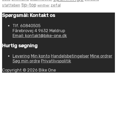
tip-top
zefal
støtteben
winther
Spørgsmål: Kontakt os
Tlf. 60840505
Fårebrovej 4 9632 Møldrup
Email: kontakt@bike-one.dk
Hurtig søgning
Levering
Min konto
Handelsbetingelser
Mine ordrer
Søg min ordre
Privatlivspolitik
Copyright © 2026 Bike One