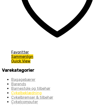
Favoritter
Sammenlign
Quick View
Varekategorier
Bagagebærer
Barends
Barnestole og tilbehør
Cykelbeklædning
Cykelbremser & tilbehør
Cykelcomputer