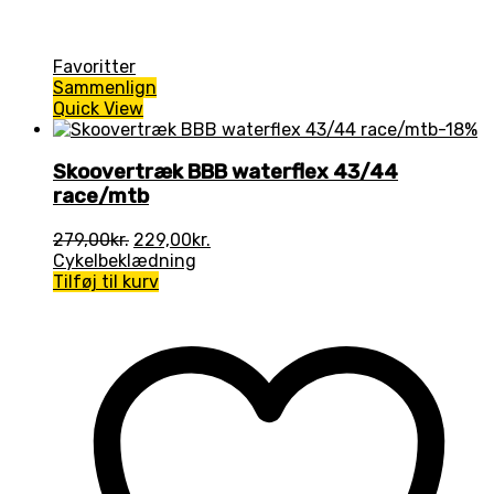
Favoritter
Sammenlign
Quick View
-18%
Skoovertræk BBB waterflex 43/44
race/mtb
Den
Den
279,00
kr.
229,00
kr.
oprindelige
aktuelle
Cykelbeklædning
pris
pris
Tilføj til kurv
var:
er:
279,00kr..
229,00kr..