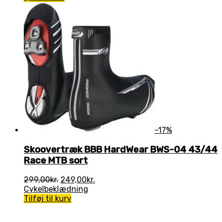
-17%
Skoovertræk BBB HardWear BWS-04 43/44
Race MTB sort
Den
Den
299,00
kr.
249,00
kr.
oprindelige
aktuelle
Cykelbeklædning
pris
pris
Tilføj til kurv
var:
er:
299,00kr..
249,00kr..