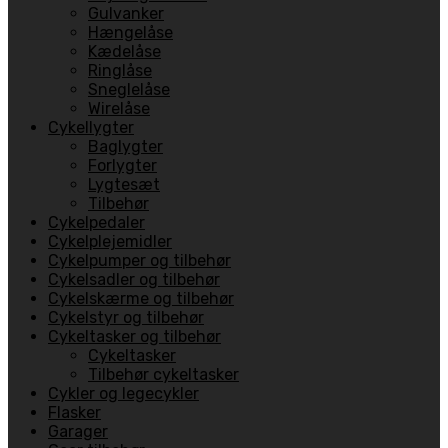
Gulvanker
Hængelåse
Kædelåse
Ringlåse
Sneglelåse
Wirelåse
Cykellygter
Baglygter
Forlygter
Lygtesæt
Tilbehør
Cykelpedaler
Cykelplejemidler
Cykelpumper og tilbehør
Cykelsadler og tilbehør
Cykelskærme og tilbehør
Cykelstyr og tilbehør
Cykeltasker og tilbehør
Cykeltasker
Tilbehør cykeltasker
Cykler og legecykler
Flasker
Garager