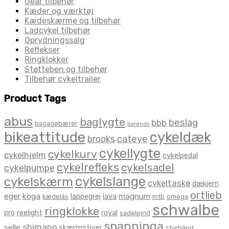
Gear tilbehør
Kæder og værktøj
Kædeskærme og tilbehør
Ladcykel tilbehør
Oprydningssalg
Reflekser
Ringklokker
Støtteben og tilbehør
Tilbehør cykeltrailer
Product Tags
abus
baglygte
beslag
bbb
bagagebærer
barends
bikeattitude
cykeldæk
brooks
cateye
cykellygte
cykelkurv
cykelhjelm
cykelpedal
cykelrefleks
cykelsadel
cykelpumpe
cykelslange
cykelskærm
cykeltaske
dækjern
ortlieb
eger
koga
magnum
lappegrej
lava
kædelås
mtb
omega
schwalbe
ringklokke
pro
reelight
royal
sadelpind
spanninga
shimano
selle
skærmstiver
styrbånd