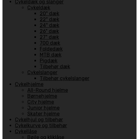
Cykeldæk og slanger
Cykeldæk
20" dæk
22" dæk
24" dæk
26" dæk
27" dæk
700 dæk
Foldedæk
MTB dæk
Pigdæk
Tilbehør dæk
Cykelslanger
Tilbehør cykelslanger
Cykelhjelme
All-Round hjelme
Børnehjelme
City hjelme
Junior hjelme
Skater hjelme
Cykelhjul og tilbehør
Cykelkurve og tilbehør
Cykellåse
Bøjle og kliklåse