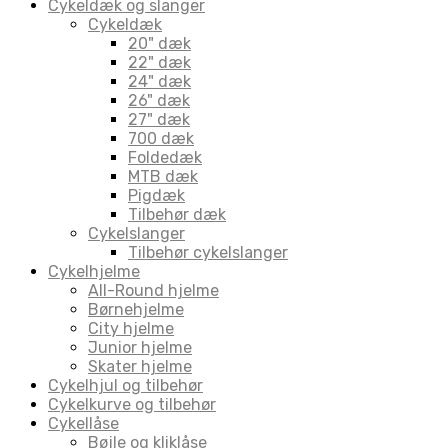
Cykeldæk og slanger
Cykeldæk
20" dæk
22" dæk
24" dæk
26" dæk
27" dæk
700 dæk
Foldedæk
MTB dæk
Pigdæk
Tilbehør dæk
Cykelslanger
Tilbehør cykelslanger
Cykelhjelme
All-Round hjelme
Børnehjelme
City hjelme
Junior hjelme
Skater hjelme
Cykelhjul og tilbehør
Cykelkurve og tilbehør
Cykellåse
Bøjle og kliklåse