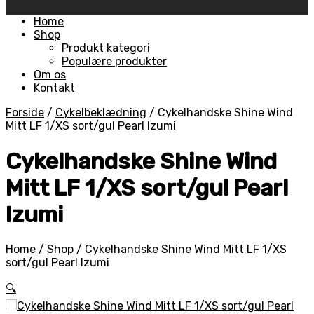
Skip
Home
to
Shop
content
Produkt kategori
Populære produkter
Om os
Kontakt
Forside
/
Cykelbeklædning
/
Cykelhandske Shine Wind
Mitt LF 1/XS sort/gul Pearl Izumi
Cykelhandske Shine Wind
Mitt LF 1/XS sort/gul Pearl
Izumi
Home
/
Shop
/
Cykelhandske Shine Wind Mitt LF 1/XS
sort/gul Pearl Izumi
🔍