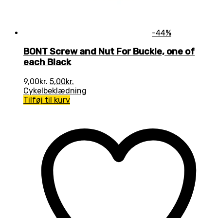
-44%
BONT Screw and Nut For Buckle, one of
each Black
Den
Den
9,00
kr.
5,00
kr.
oprindelige
aktuelle
Cykelbeklædning
pris
pris
Tilføj til kurv
var:
er:
9,00kr..
5,00kr..