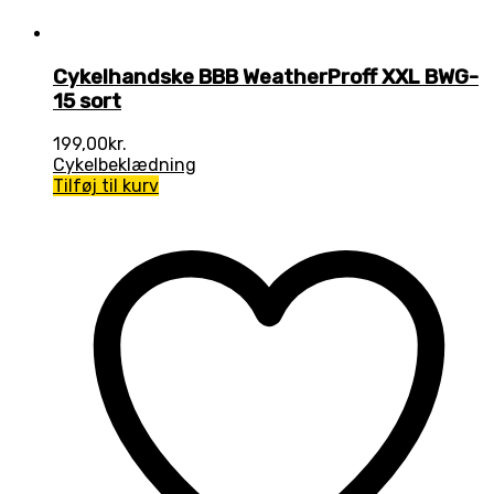
Cykelhandske BBB WeatherProff XXL BWG-
15 sort
199,00
kr.
Cykelbeklædning
Tilføj til kurv