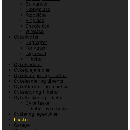
Gulvanker
Hængelåse
Kædelåse
Ringlåse
Sneglelåse
Wirelåse
Cykellygter
Baglygter
Forlygter
Lygtesæt
Tilbehør
Cykelpedaler
Cykelplejemidler
Cykelpumper og tilbehør
Cykelsadler og tilbehør
Cykelskærme og tilbehør
Cykelstyr og tilbehør
Cykeltasker og tilbehør
Cykeltasker
Tilbehør cykeltasker
Cykler og legecykler
Flasker
Garager