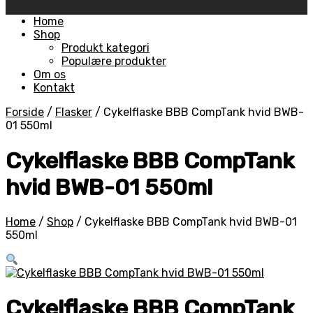
Skip
Home
to
Shop
content
Produkt kategori
Populære produkter
Om os
Kontakt
Forside
/
Flasker
/
Cykelflaske BBB CompTank hvid BWB-
01 550ml
Cykelflaske BBB CompTank
hvid BWB-01 550ml
Home
/
Shop
/
Cykelflaske BBB CompTank hvid BWB-01
550ml
Cykelflaske BBB CompTank