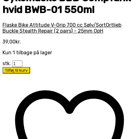
hvid BWB-01 550ml
Flaske Bike Attitude V-Grip 700 cc Sølv/Sort
Ortlieb
Buckle Stealth Repair (2 pairs) – 25mm OpH
39,00
kr.
Kun 1 tilbage på lager
stk.
Tilføj til kurv