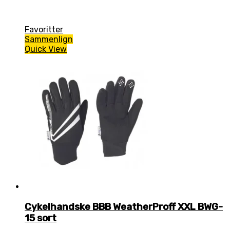
Favoritter
Sammenlign
Quick View
Cykelhandske BBB WeatherProff XXL BWG-
15 sort