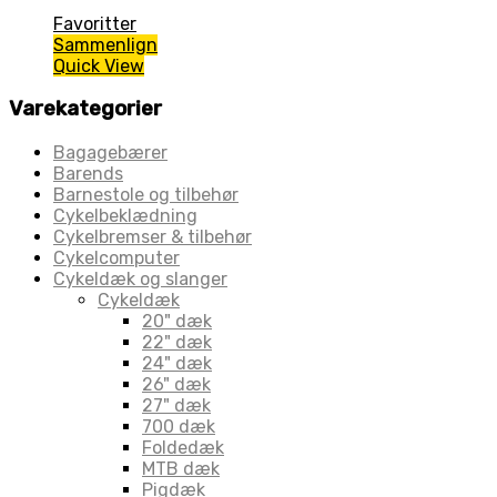
Favoritter
Sammenlign
Quick View
Varekategorier
Bagagebærer
Barends
Barnestole og tilbehør
Cykelbeklædning
Cykelbremser & tilbehør
Cykelcomputer
Cykeldæk og slanger
Cykeldæk
20" dæk
22" dæk
24" dæk
26" dæk
27" dæk
700 dæk
Foldedæk
MTB dæk
Pigdæk