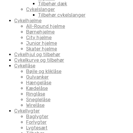
Tilbehør dæk
Cykelslanger
Tilbehør cykelslanger
Cykelhjelme
All-Round hjelme
Børnehjelme
City hjelme
Junior hjelme
Skater hjelme
Cykelhjul og tilbehør
Cykelkurve og tilbehør
Cykellåse
Bøjle og kliklåse
Gulvanker
Hængelåse
Kædelåse
Ringlåse
Sneglelåse
Wirelåse
Cykellygter
Baglygter
Forlygter
Lygtesæt