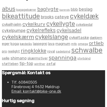
abus
baglygte
beslag
bbb
bagagebærer
barends
bikeattitude
cykeldæk
brooks
cateye
cykellygte
cykelkurv
cykelhjelm
cykelpedal
cykelrefleks
cykelsadel
cykelpumpe
cykelslange
cykelskærm
cykeltaske
dækjern
ortlieb
eger
koga
magnum
lappegrej
lava
kædelås
mtb
omega
schwalbe
ringklokke
pro
reelight
royal
sadelpind
spanninga
shimano
selle
skærmstiver
styrbånd
tip-top
zefal
støtteben
winther
Spørgsmål: Kontakt os
Tlf. 60840505
Fårebrovej 4 9632 Møldrup
Email: kontakt@bike-one.dk
Hurtig søgning