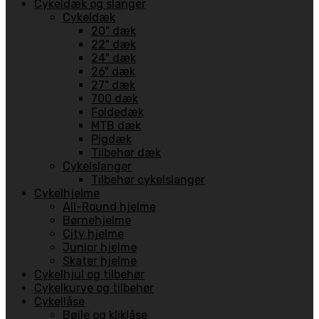
Cykeldæk og slanger
Cykeldæk
20" dæk
22" dæk
24" dæk
26" dæk
27" dæk
700 dæk
Foldedæk
MTB dæk
Pigdæk
Tilbehør dæk
Cykelslanger
Tilbehør cykelslanger
Cykelhjelme
All-Round hjelme
Børnehjelme
City hjelme
Junior hjelme
Skater hjelme
Cykelhjul og tilbehør
Cykelkurve og tilbehør
Cykellåse
Bøjle og kliklåse