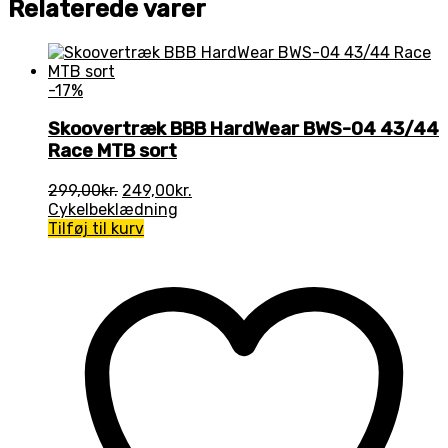
Relaterede varer
-17%
Skoovertræk BBB HardWear BWS-04 43/44
Race MTB sort
Den
Den
299,00
kr.
249,00
kr.
oprindelige
aktuelle
Cykelbeklædning
pris
pris
Tilføj til kurv
var:
er:
299,00kr..
249,00kr..