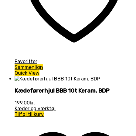
Favoritter
Sammenlign
Quick View
Kædeførerhjul BBB 10t Keram. BDP
199,00
kr.
Kæder og værktøj
Tilføj til kurv