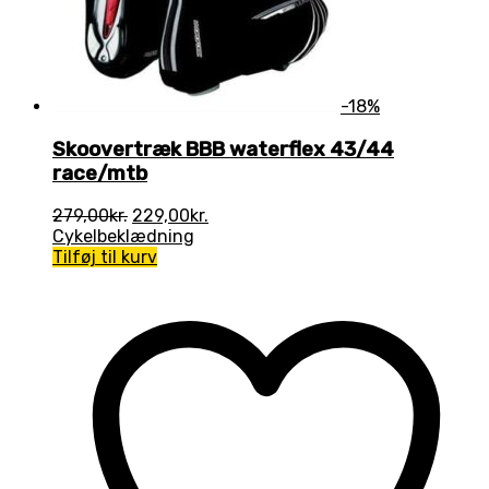
-18%
Skoovertræk BBB waterflex 43/44
race/mtb
Den
Den
279,00
kr.
229,00
kr.
oprindelige
aktuelle
Cykelbeklædning
pris
pris
Tilføj til kurv
var:
er:
279,00kr..
229,00kr..