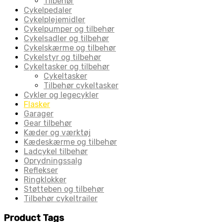
Tilbehør
Cykelpedaler
Cykelplejemidler
Cykelpumper og tilbehør
Cykelsadler og tilbehør
Cykelskærme og tilbehør
Cykelstyr og tilbehør
Cykeltasker og tilbehør
Cykeltasker
Tilbehør cykeltasker
Cykler og legecykler
Flasker
Garager
Gear tilbehør
Kæder og værktøj
Kædeskærme og tilbehør
Ladcykel tilbehør
Oprydningssalg
Reflekser
Ringklokker
Støtteben og tilbehør
Tilbehør cykeltrailer
Product Tags