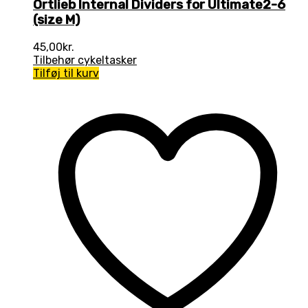
Ortlieb Internal Dividers for Ultimate2-6
(size M)
45,00
kr.
Tilbehør cykeltasker
Tilføj til kurv