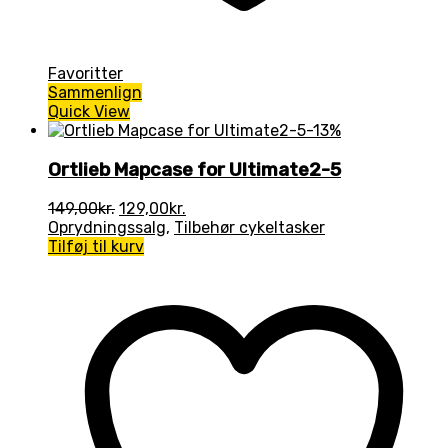
Favoritter
Sammenlign
Quick View
-13%
Ortlieb Mapcase for Ultimate2-5
Den
Den
149,00
kr.
129,00
kr.
oprindelige
aktuelle
Oprydningssalg
,
Tilbehør cykeltasker
pris
pris
Tilføj til kurv
var:
er:
149,00kr..
129,00kr..