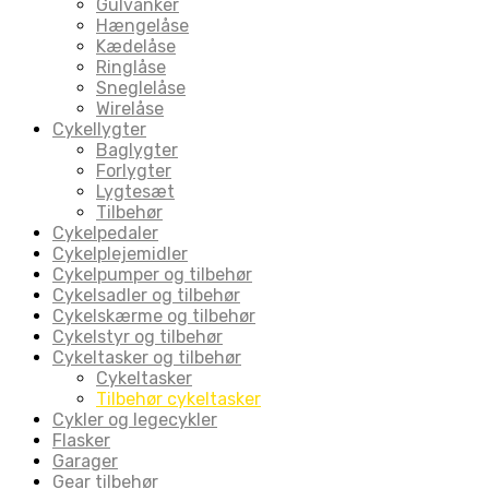
Gulvanker
Hængelåse
Kædelåse
Ringlåse
Sneglelåse
Wirelåse
Cykellygter
Baglygter
Forlygter
Lygtesæt
Tilbehør
Cykelpedaler
Cykelplejemidler
Cykelpumper og tilbehør
Cykelsadler og tilbehør
Cykelskærme og tilbehør
Cykelstyr og tilbehør
Cykeltasker og tilbehør
Cykeltasker
Tilbehør cykeltasker
Cykler og legecykler
Flasker
Garager
Gear tilbehør