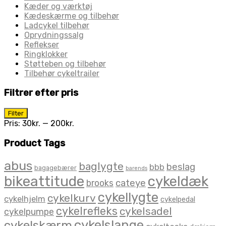
Kæder og værktøj
Kædeskærme og tilbehør
Ladcykel tilbehør
Oprydningssalg
Reflekser
Ringklokker
Støtteben og tilbehør
Tilbehør cykeltrailer
Filtrer efter pris
Mindste
Højeste
Filter
pris
pris
Pris:
30kr.
—
200kr.
Product Tags
abus
baglygte
beslag
bbb
bagagebærer
barends
bikeattitude
cykeldæk
brooks
cateye
cykellygte
cykelkurv
cykelhjelm
cykelpedal
cykelrefleks
cykelsadel
cykelpumpe
cykelslange
cykelskærm