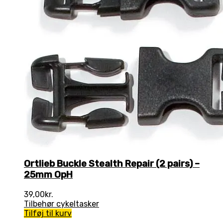
Ortlieb Buckle Stealth Repair (2 pairs) –
25mm OpH
39,00
kr.
Tilbehør cykeltasker
Tilføj til kurv