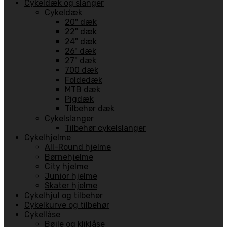
Cykeldæk og slanger
Cykeldæk
20" dæk
22" dæk
24" dæk
26" dæk
27" dæk
700 dæk
Foldedæk
MTB dæk
Pigdæk
Tilbehør dæk
Cykelslanger
Tilbehør cykelslanger
Cykelhjelme
All-Round hjelme
Børnehjelme
City hjelme
Junior hjelme
Skater hjelme
Cykelhjul og tilbehør
Cykelkurve og tilbehør
Cykellåse
Bøjle og kliklåse