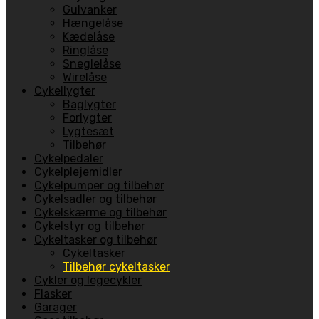
Gulvanker
Hængelåse
Kædelåse
Ringlåse
Sneglelåse
Wirelåse
Cykellygter
Baglygter
Forlygter
Lygtesæt
Tilbehør
Cykelpedaler
Cykelplejemidler
Cykelpumper og tilbehør
Cykelsadler og tilbehør
Cykelskærme og tilbehør
Cykelstyr og tilbehør
Cykeltasker og tilbehør
Cykeltasker
Tilbehør cykeltasker
Cykler og legecykler
Flasker
Garager