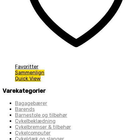
Favoritter
Sammenlign
Quick View
Varekategorier
Bagagebærer
Barends
Barnestole og tilbehør
Cykelbeklædning
Cykelbremser & tilbehør
Cykelcomputer
Cykeldæk og slanger