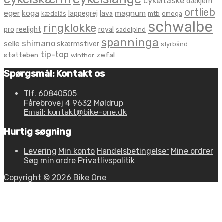
cykeltaske
dækjern
ortlieb
eger
koga
magnum
lappegrej
lava
kædelås
mtb
omega
schwalbe
ringklokke
pro
reelight
royal
sadelpind
spanninga
shimano
selle
skærmstiver
styrbånd
tip-top
zefal
støtteben
winther
Spørgsmål: Kontakt os
Tlf. 60840505
Fårebrovej 4 9632 Møldrup
Email: kontakt@bike-one.dk
Hurtig søgning
Levering
Min konto
Handelsbetingelser
Mine ordrer
Søg min ordre
Privatlivspolitik
Copyright © 2026 Bike One