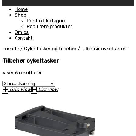
Skip
Home
to
Shop
content
Produkt kategori
Populære produkter
Om os
Kontakt
Forside
/
Cykeltasker og tilbehør
/
Tilbehør cykeltasker
Tilbehør cykeltasker
Viser 6 resultater
Grid view
List view