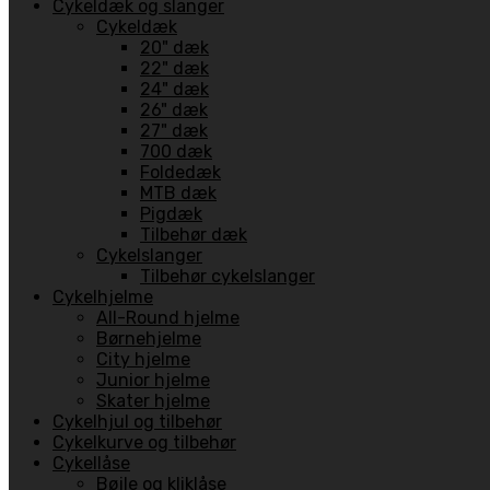
Cykeldæk og slanger
Cykeldæk
20" dæk
22" dæk
24" dæk
26" dæk
27" dæk
700 dæk
Foldedæk
MTB dæk
Pigdæk
Tilbehør dæk
Cykelslanger
Tilbehør cykelslanger
Cykelhjelme
All-Round hjelme
Børnehjelme
City hjelme
Junior hjelme
Skater hjelme
Cykelhjul og tilbehør
Cykelkurve og tilbehør
Cykellåse
Bøjle og kliklåse