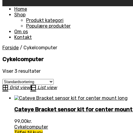
Skip
Home
to
Shop
content
Produkt kategori
Populære produkter
Om os
Kontakt
Forside
/
Cykelcomputer
Cykelcomputer
Viser 3 resultater
Grid view
List view
Cateye Bracket sensor kit for center mount
99,00
kr.
Cykelcomputer
Tilføj til kurv