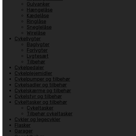
Gulvanker
Hængelåse
Kædelåse
Ringlåse
Sneglelåse
Wirelåse
Cykellygter
Baglygter
Forlygter
Lygtesæt
Tilbehør
Cykelpedaler
Cykelplejemidler
Cykelpumper og tilbehør
Cykelsadler og tilbehør
Cykelskærme og tilbehør
Cykelstyr og tilbehør
Cykeltasker og tilbehør
Cykeltasker
Tilbehør cykeltasker
Cykler og legecykler
Flasker
Garager