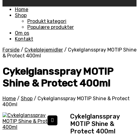
Skip
Home
to
Shop
content
Produkt kategori
Populære produkter
Om os
Kontakt
Forside
/
Cykelplejemidler
/
Cykelglansspray MOTIP Shine
& Protect 400ml
Cykelglansspray MOTIP
Shine & Protect 400ml
Home
/
Shop
/
Cykelglansspray MOTIP Shine & Protect
400ml
Cykelglansspray
MOTIP Shine &
🔍
Protect 400ml