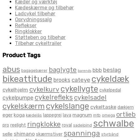
Kæder og værktøj
Kædeskærme og tilbehør
Ladcykel tilbehør
Oprydningssalg
Reflekser
Ringklokker
Støtteben og tilbehør
Tilbehør cykeltrailer
Product Tags
abus
baglygte
beslag
bbb
bagagebærer
barends
bikeattitude
cykeldæk
brooks
cateye
cykellygte
cykelkurv
cykelhjelm
cykelpedal
cykelrefleks
cykelsadel
cykelpumpe
cykelslange
cykelskærm
cykeltaske
dækjern
ortlieb
eger
koga
magnum
lappegrej
lava
kædelås
mtb
omega
schwalbe
ringklokke
pro
reelight
royal
sadelpind
spanninga
shimano
selle
skærmstiver
styrbånd