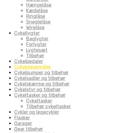
Hængelåse
Kædelåse
Ringlåse
Sneglelåse
Wirelåse
Cykellygter
Baglygter
Forlygter
Lygtesæt
Tilbehør
Cykelpedaler
Cykelplejemidler
Cykelpumper og tilbehør
Cykelsadler og tilbehør
Cykelskærme og tilbehør
Cykelstyr og tilbehør
Cykeltasker og tilbehør
Cykeltasker
Tilbehør cykeltasker
Cykler og legecykler
Flasker
Garager
Gear tilbehør