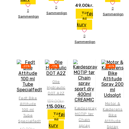
49,00
kr.
Sammenlign
Tilføj
Sammenlign
Sammenlign
til
kurv
Sammenlign
-20%
-17%
-40%
Olie
Hydraulic
DOT A2Z
Udsolgt
Fedt Bike
139,00
kr.
Motor &
Attitude
Den
Den
115,00
kr.
Kædespray
Kæderens
100 ml
oprindelige
aktuelle
Tilføj
MOTIP tør
Bike
Tube
pris
pris
til
Chain
var:
er:
Attitude
Specialfedt
kurv
139,00kr..
115,00kr..
spray
Spray