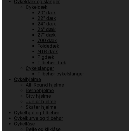
Cykeldæk og slanger
Cykeldæk
20" dæk
22" dæk
24" dæk
26" dæk
27" dæk
700 dæk
Foldedæk
MTB dæk
Pigdæk
Tilbehør dæk
Cykelslanger
Tilbehør cykelslanger
Cykelhjelme
All-Round hjelme
Børnehjelme
City hjelme
Junior hjelme
Skater hjelme
Cykelhjul og tilbehør
Cykelkurve og tilbehør
Cykellåse
Bøjle og kliklåse