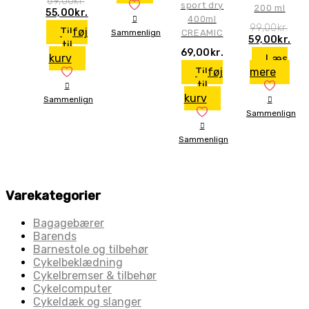
69,00
kr.
sport dry
200 ml
Den
Den
55,00
kr.
400ml
oprindelige
aktuelle
99,00
kr.
Tilføj
Sammenlign
CREAMIC
pris
pris
Den
De
59,00
kr.
til
var:
er:
oprindelige
akt
69,00
kr.
kurv
Læs
69,00kr..
55,00kr..
pris
pri
Tilføj
mere
var:
er:
til
99,00kr..
59,
kurv
Sammenlign
Sammenlign
Sammenlign
Varekategorier
Bagagebærer
Barends
Barnestole og tilbehør
Cykelbeklædning
Cykelbremser & tilbehør
Cykelcomputer
Cykeldæk og slanger