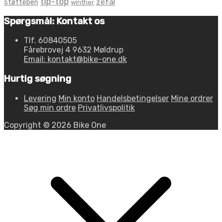
tip-top
zefal
støtteben
winther
Spørgsmål: Kontakt os
Tlf. 60840505
Fårebrovej 4 9632 Møldrup
Email: kontakt@bike-one.dk
Hurtig søgning
Levering
Min konto
Handelsbetingelser
Mine ordrer
Søg min ordre
Privatlivspolitik
Copyright © 2026 Bike One