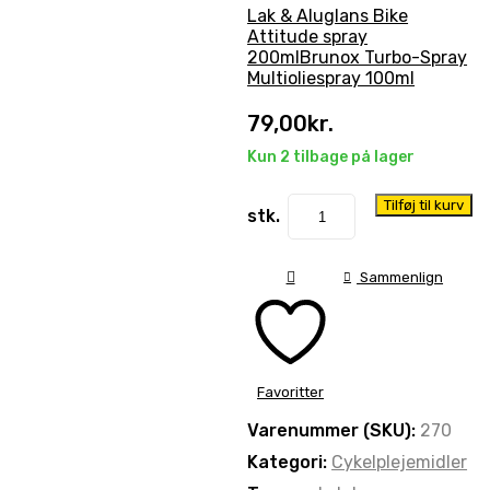
Lak & Aluglans Bike
Attitude spray
200ml
Brunox Turbo-Spray
Multioliespray 100ml
79,00
kr.
Kun 2 tilbage på lager
Tilføj til kurv
stk.
Sammenlign
Favoritter
Varenummer (SKU):
270
Kategori:
Cykelplejemidler