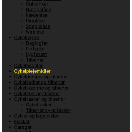
Gulvanker
Hængelåse
Kædelåse
Ringlåse
Sneglelåse
Wirelåse
Cykellygter
Baglygter
Forlygter
Lygtesæt
Tilbehør
Cykelpedaler
Cykelplejemidler
Cykelpumper og tilbehør
Cykelsadler og tilbehør
Cykelskærme og tilbehør
Cykelstyr og tilbehør
Cykeltasker og tilbehør
Cykeltasker
Tilbehør cykeltasker
Cykler og legecykler
Flasker
Garager