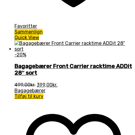
Favoritter
Sammenlign
Quick View
-20%
Bagagebærer Front Carrier racktime ADDit
28″ sort
Den
Den
499,00
kr.
399,00
kr.
oprindelige
aktuelle
Bagagebærer
pris
pris
Tilføj til kurv
var:
er:
499,00kr..
399,00kr..