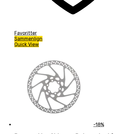
Favoritter
Sammenlign
Quick View
-18%