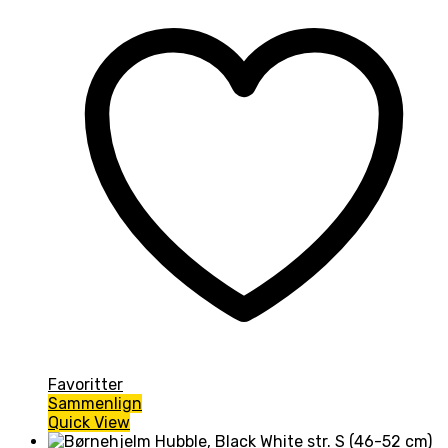
2.499,00kr..
1.999,00kr..
Favoritter
Sammenlign
Quick View