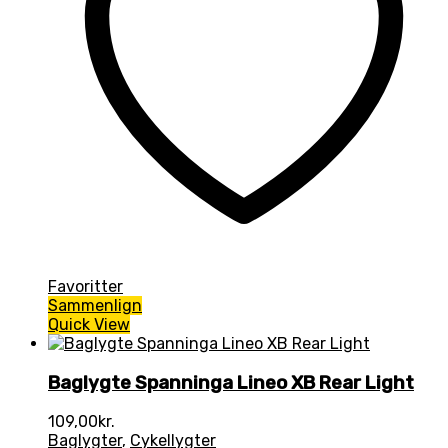
Favoritter
Sammenlign
Quick View
Baglygte Spanninga Lineo XB Rear Light
109,00
kr.
Baglygter
,
Cykellygter