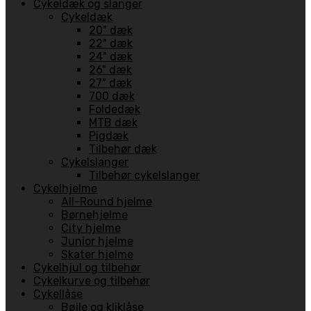
Cykeldæk og slanger
Cykeldæk
20" dæk
22" dæk
24" dæk
26" dæk
27" dæk
700 dæk
Foldedæk
MTB dæk
Pigdæk
Tilbehør dæk
Cykelslanger
Tilbehør cykelslanger
Cykelhjelme
All-Round hjelme
Børnehjelme
City hjelme
Junior hjelme
Skater hjelme
Cykelhjul og tilbehør
Cykelkurve og tilbehør
Cykellåse
Bøjle og kliklåse