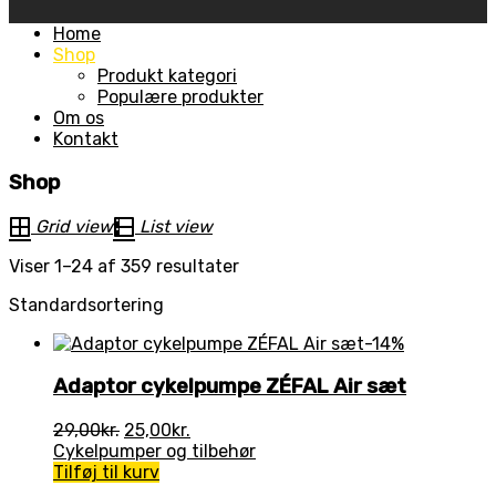
Skip
Home
to
Shop
content
Produkt kategori
Populære produkter
Om os
Kontakt
Shop
Grid view
List view
Viser 1–24 af 359 resultater
Standardsortering
-14%
Adaptor cykelpumpe ZÉFAL Air sæt
Den
Den
29,00
kr.
25,00
kr.
oprindelige
aktuelle
Cykelpumper og tilbehør
pris
pris
Tilføj til kurv
var:
er: