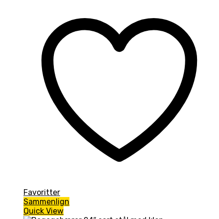
29,00kr..
25,00kr..
Favoritter
Sammenlign
Quick View