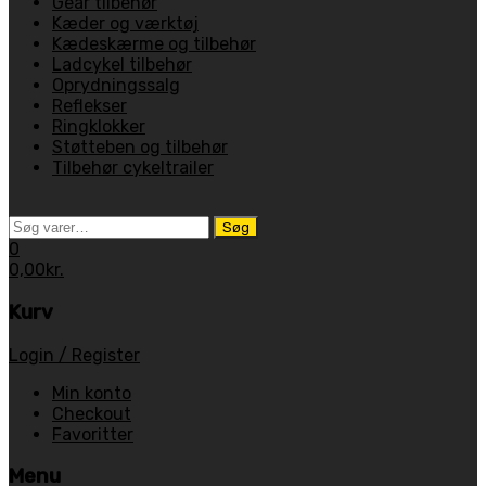
Gear tilbehør
Kæder og værktøj
Kædeskærme og tilbehør
Ladcykel tilbehør
Oprydningssalg
Reflekser
Ringklokker
Støtteben og tilbehør
Tilbehør cykeltrailer
Søg
Søg
efter:
0
0,00
kr.
Kurv
Login / Register
Min konto
Checkout
Favoritter
Menu