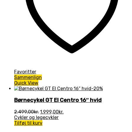
Favoritter
Sammenlign
Quick View
-20%
Børnecykel GT El Centro 16″ hvid
Den
Den
2.499,00
kr.
1.999,00
kr.
oprindelige
aktuelle
Cykler og legecykler
pris
pris
Tilføj til kurv
var:
er: