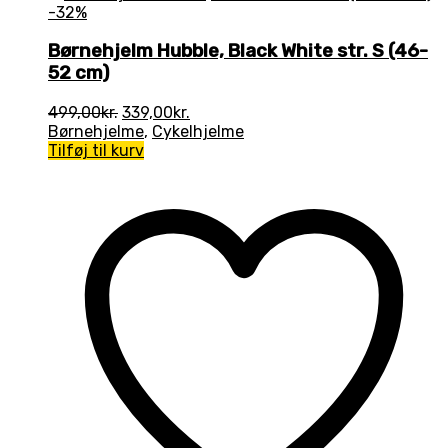
-32%
Børnehjelm Hubble, Black White str. S (46-
52 cm)
Den
Den
499,00
kr.
339,00
kr.
oprindelige
aktuelle
Børnehjelme
,
Cykelhjelme
pris
pris
Tilføj til kurv
var:
er:
499,00kr..
339,00kr..