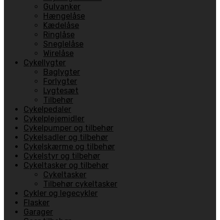
Gulvanker
Hængelåse
Kædelåse
Ringlåse
Sneglelåse
Wirelåse
Cykellygter
Baglygter
Forlygter
Lygtesæt
Tilbehør
Cykelpedaler
Cykelplejemidler
Cykelpumper og tilbehør
Cykelsadler og tilbehør
Cykelskærme og tilbehør
Cykelstyr og tilbehør
Cykeltasker og tilbehør
Cykeltasker
Tilbehør cykeltasker
Cykler og legecykler
Flasker
Garager