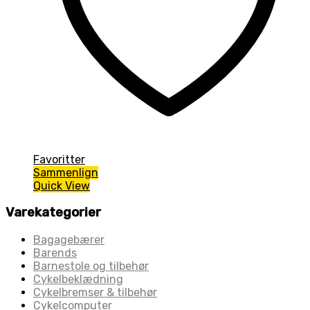
Favoritter
Sammenlign
Quick View
Varekategorier
Bagagebærer
Barends
Barnestole og tilbehør
Cykelbeklædning
Cykelbremser & tilbehør
Cykelcomputer