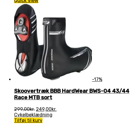
Quick View
-17%
Skoovertræk BBB HardWear BWS-04 43/44
Race MTB sort
Den
Den
299,00
kr.
249,00
kr.
oprindelige
aktuelle
Cykelbeklædning
pris
pris
Tilføj til kurv
var:
er:
299,00kr..
249,00kr..