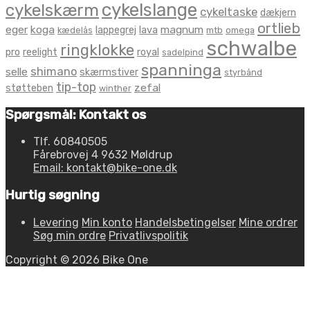
cykelslange
cykelskærm
cykeltaske
dækjern
ortlieb
eger
koga
magnum
lappegrej
lava
kædelås
mtb
omega
schwalbe
ringklokke
pro
reelight
royal
sadelpind
spanninga
shimano
selle
skærmstiver
styrbånd
tip-top
zefal
støtteben
winther
Spørgsmål: Kontakt os
Tlf. 60840505
Fårebrovej 4 9632 Møldrup
Email: kontakt@bike-one.dk
Hurtig søgning
Levering
Min konto
Handelsbetingelser
Mine ordrer
Søg min ordre
Privatlivspolitik
Copyright © 2026 Bike One