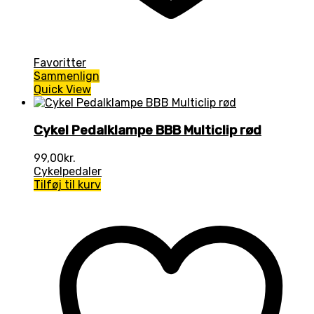
Favoritter
Sammenlign
Quick View
Cykel Pedalklampe BBB Multiclip rød
99,00
kr.
Cykelpedaler
Tilføj til kurv