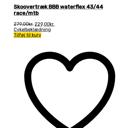
Skoovertræk BBB waterflex 43/44
race/mtb
Den
Den
279,00
kr.
229,00
kr.
oprindelige
aktuelle
Cykelbeklædning
pris
pris
Tilføj til kurv
var:
er:
279,00kr..
229,00kr..