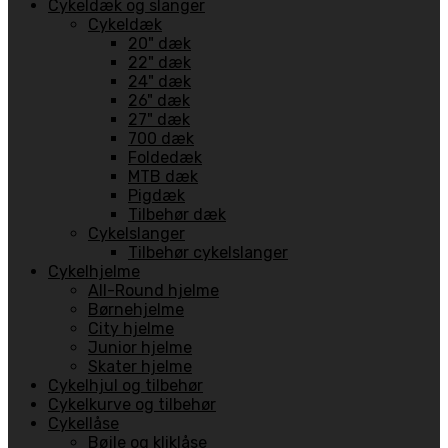
Cykeldæk og slanger
Cykeldæk
20" dæk
22" dæk
24" dæk
26" dæk
27" dæk
700 dæk
Foldedæk
MTB dæk
Pigdæk
Tilbehør dæk
Cykelslanger
Tilbehør cykelslanger
Cykelhjelme
All-Round hjelme
Børnehjelme
City hjelme
Junior hjelme
Skater hjelme
Cykelhjul og tilbehør
Cykelkurve og tilbehør
Cykellåse
Bøjle og kliklåse