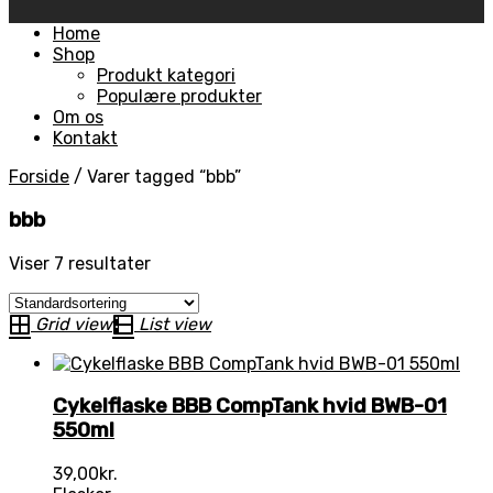
Skip
Home
to
Shop
content
Produkt kategori
Populære produkter
Om os
Kontakt
Forside
/
Varer tagged “bbb”
bbb
Viser 7 resultater
Grid view
List view
Cykelflaske BBB CompTank hvid BWB-01
550ml
39,00
kr.