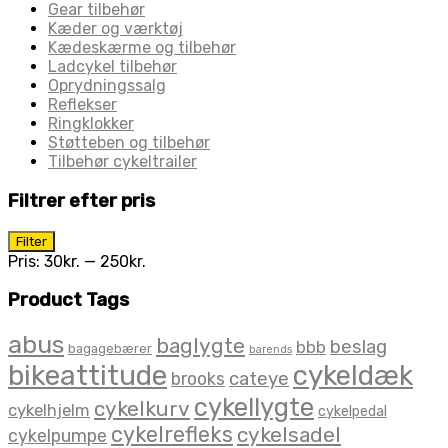
Gear tilbehør
Kæder og værktøj
Kædeskærme og tilbehør
Ladcykel tilbehør
Oprydningssalg
Reflekser
Ringklokker
Støtteben og tilbehør
Tilbehør cykeltrailer
Filtrer efter pris
Mindste
Højeste
Filter
pris
pris
Pris:
30kr.
—
250kr.
Product Tags
abus
baglygte
beslag
bbb
bagagebærer
barends
bikeattitude
cykeldæk
brooks
cateye
cykellygte
cykelkurv
cykelhjelm
cykelpedal
cykelrefleks
cykelsadel
cykelpumpe