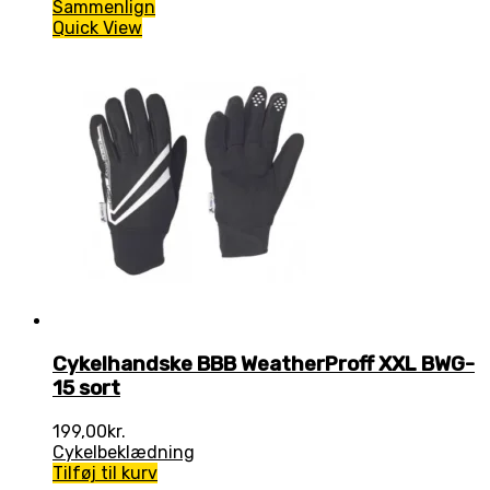
Sammenlign
Quick View
Cykelhandske BBB WeatherProff XXL BWG-
15 sort
199,00
kr.
Cykelbeklædning
Tilføj til kurv