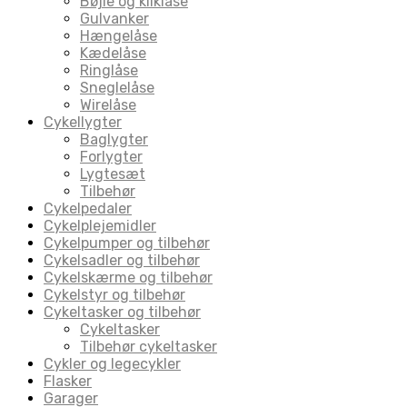
Bøjle og kliklåse
Gulvanker
Hængelåse
Kædelåse
Ringlåse
Sneglelåse
Wirelåse
Cykellygter
Baglygter
Forlygter
Lygtesæt
Tilbehør
Cykelpedaler
Cykelplejemidler
Cykelpumper og tilbehør
Cykelsadler og tilbehør
Cykelskærme og tilbehør
Cykelstyr og tilbehør
Cykeltasker og tilbehør
Cykeltasker
Tilbehør cykeltasker
Cykler og legecykler
Flasker
Garager