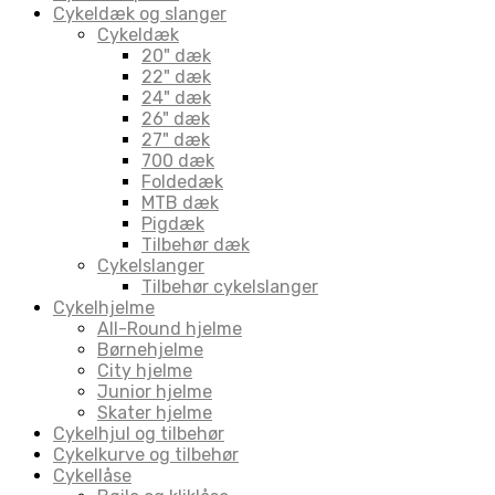
Cykeldæk og slanger
Cykeldæk
20" dæk
22" dæk
24" dæk
26" dæk
27" dæk
700 dæk
Foldedæk
MTB dæk
Pigdæk
Tilbehør dæk
Cykelslanger
Tilbehør cykelslanger
Cykelhjelme
All-Round hjelme
Børnehjelme
City hjelme
Junior hjelme
Skater hjelme
Cykelhjul og tilbehør
Cykelkurve og tilbehør
Cykellåse