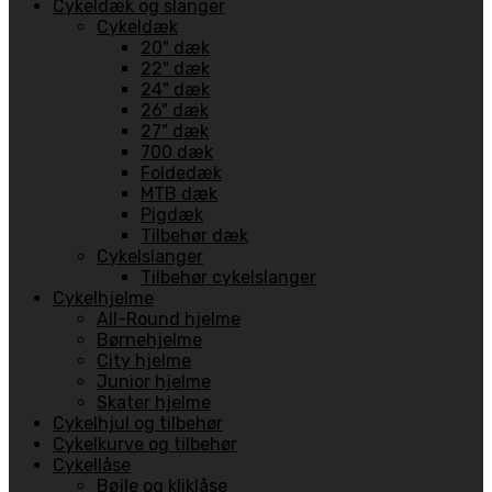
Cykeldæk og slanger
Cykeldæk
20" dæk
22" dæk
24" dæk
26" dæk
27" dæk
700 dæk
Foldedæk
MTB dæk
Pigdæk
Tilbehør dæk
Cykelslanger
Tilbehør cykelslanger
Cykelhjelme
All-Round hjelme
Børnehjelme
City hjelme
Junior hjelme
Skater hjelme
Cykelhjul og tilbehør
Cykelkurve og tilbehør
Cykellåse
Bøjle og kliklåse