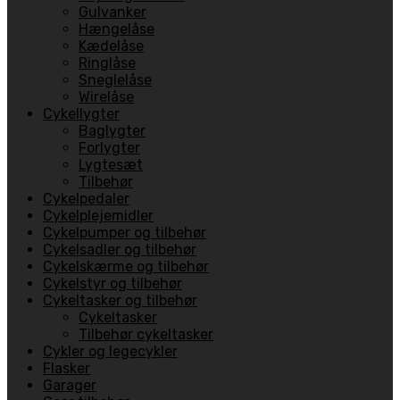
Gulvanker
Hængelåse
Kædelåse
Ringlåse
Sneglelåse
Wirelåse
Cykellygter
Baglygter
Forlygter
Lygtesæt
Tilbehør
Cykelpedaler
Cykelplejemidler
Cykelpumper og tilbehør
Cykelsadler og tilbehør
Cykelskærme og tilbehør
Cykelstyr og tilbehør
Cykeltasker og tilbehør
Cykeltasker
Tilbehør cykeltasker
Cykler og legecykler
Flasker
Garager