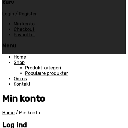
Kurv
Login / Register
Min konto
Checkout
Favoritter
Menu
Skip
Home
to
Shop
content
Produkt kategori
Populære produkter
Om os
Kontakt
Min konto
Home
/
Min konto
Log ind