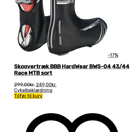
-17%
Skoovertræk BBB HardWear BWS-04 43/44
Race MTB sort
Den
Den
299,00
kr.
249,00
kr.
oprindelige
aktuelle
Cykelbeklædning
pris
pris
Tilføj til kurv
var:
er:
299,00kr..
249,00kr..