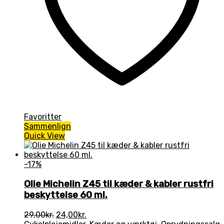
Favoritter
Sammenlign
Quick View
-17%
Olie Michelin Z45 til kæder & kabler rustfri
beskyttelse 60 ml.
Den
Den
29,00
kr.
24,00
kr.
oprindelige
aktuelle