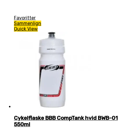
Favoritter
Sammenlign
Quick View
Cykelflaske BBB CompTank hvid BWB-01
550ml