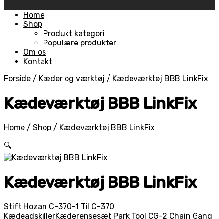
Skip
Home
to
Shop
content
Produkt kategori
Populære produkter
Om os
Kontakt
Forside
/
Kæder og værktøj
/
Kædeværktøj BBB LinkFix
Kædeværktøj BBB LinkFix
Home
/
Shop
/
Kædeværktøj BBB LinkFix
🔍
Kædeværktøj BBB LinkFix
Stift Hozan C-370-1 Til C-370
Kædeadskiller
Kæderensesæt Park Tool CG-2 Chain Gang