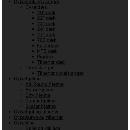
Cykeldæk og slanger
Cykeldæk
20" dæk
22" dæk
24" dæk
26" dæk
27" dæk
700 dæk
Foldedæk
MTB dæk
Pigdæk
Tilbehør dæk
Cykelslanger
Tilbehør cykelslanger
Cykelhjelme
All-Round hjelme
Børnehjelme
City hjelme
Junior hjelme
Skater hjelme
Cykelhjul og tilbehør
Cykelkurve og tilbehør
Cykellåse
Bøjle og kliklåse