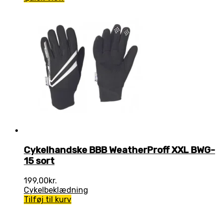
Cykelhandske BBB WeatherProff XXL BWG-
15 sort
199,00
kr.
Cykelbeklædning
Tilføj til kurv