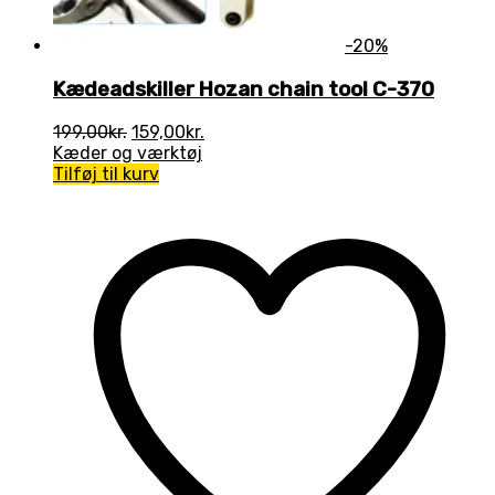
-20%
Kædeadskiller Hozan chain tool C-370
Den
Den
199,00
kr.
159,00
kr.
oprindelige
aktuelle
Kæder og værktøj
pris
pris
Tilføj til kurv
var:
er:
199,00kr..
159,00kr..