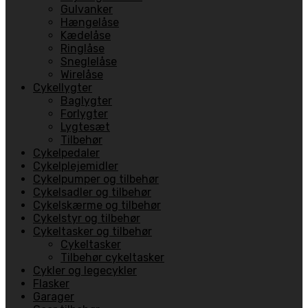
Gulvanker
Hængelåse
Kædelåse
Ringlåse
Sneglelåse
Wirelåse
Cykellygter
Baglygter
Forlygter
Lygtesæt
Tilbehør
Cykelpedaler
Cykelplejemidler
Cykelpumper og tilbehør
Cykelsadler og tilbehør
Cykelskærme og tilbehør
Cykelstyr og tilbehør
Cykeltasker og tilbehør
Cykeltasker
Tilbehør cykeltasker
Cykler og legecykler
Flasker
Garager