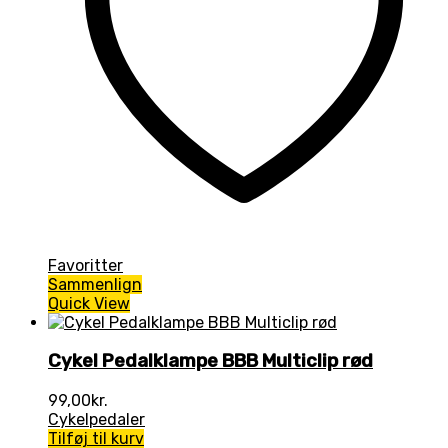
Favoritter
Sammenlign
Quick View
Cykel Pedalklampe BBB Multiclip rød
99,00
kr.
Cykelpedaler
Tilføj til kurv