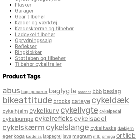
Flasker
Garager
Gear tilbehør
Kæder og værktøj
Kædeskærme og tilbehør
Ladcykel tilbehør
Oprydningssalg
Reflekser
Ringklokker
Støtteben og tilbehør
Tilbehør cykeltrailer
Product Tags
abus
baglygte
beslag
bbb
bagagebærer
barends
bikeattitude
cykeldæk
brooks
cateye
cykellygte
cykelkurv
cykelhjelm
cykelpedal
cykelrefleks
cykelsadel
cykelpumpe
cykelslange
cykelskærm
cykeltaske
dækjern
ortlieb
eger
koga
magnum
lappegrej
lava
kædelås
mtb
omega