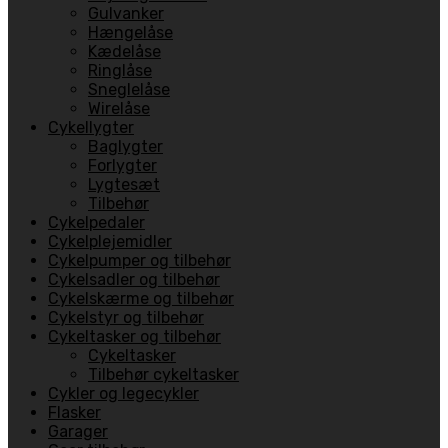
Gulvanker
Hængelåse
Kædelåse
Ringlåse
Sneglelåse
Wirelåse
Cykellygter
Baglygter
Forlygter
Lygtesæt
Tilbehør
Cykelpedaler
Cykelplejemidler
Cykelpumper og tilbehør
Cykelsadler og tilbehør
Cykelskærme og tilbehør
Cykelstyr og tilbehør
Cykeltasker og tilbehør
Cykeltasker
Tilbehør cykeltasker
Cykler og legecykler
Flasker
Garager