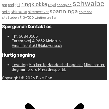
schwalbe
ringklokke
pro
reelight
royal
sadelpind
spanninga
shimano
selle
skærmstiver
styrbånd
tip-top
zefal
støtteben
winther
Spørgsmål: Kontakt os
Tlf. 60840505
Fårebrovej 4 9632 Møldrup
Email: kontakt@bike-one.dk
Hurtig søgning
Levering
Min konto
Handelsbetingelser
Mine ordrer
Søg min ordre
Privatlivspolitik
Copyright © 2026 Bike One