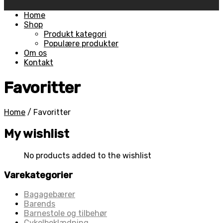
Skip
Home
to
Shop
content
Produkt kategori
Populære produkter
Om os
Kontakt
Favoritter
Home
/
Favoritter
My wishlist
No products added to the wishlist
Varekategorier
Bagagebærer
Barends
Barnestole og tilbehør
Cykelbeklædning