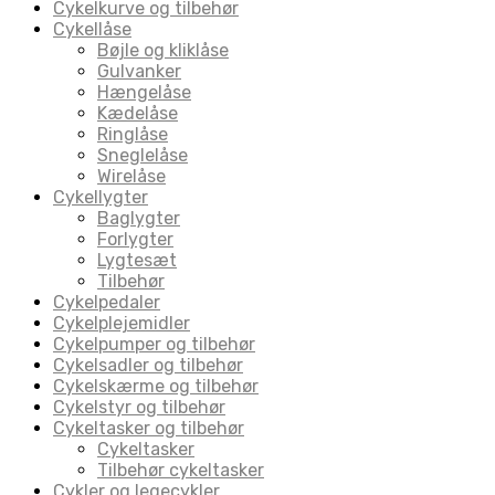
Cykelkurve og tilbehør
Cykellåse
Bøjle og kliklåse
Gulvanker
Hængelåse
Kædelåse
Ringlåse
Sneglelåse
Wirelåse
Cykellygter
Baglygter
Forlygter
Lygtesæt
Tilbehør
Cykelpedaler
Cykelplejemidler
Cykelpumper og tilbehør
Cykelsadler og tilbehør
Cykelskærme og tilbehør
Cykelstyr og tilbehør
Cykeltasker og tilbehør
Cykeltasker
Tilbehør cykeltasker
Cykler og legecykler