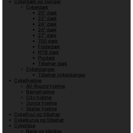
Cykeldæk og slanger
Cykeldæk
20" dæk
22" dæk
24" dæk
26" dæk
27" dæk
700 dæk
Foldedæk
MTB dæk
Pigdæk
Tilbehør dæk
Cykelslanger
Tilbehør cykelslanger
Cykelhjelme
All-Round hjelme
Børnehjelme
City hjelme
Junior hjelme
Skater hjelme
Cykelhjul og tilbehør
Cykelkurve og tilbehør
Cykellåse
Bøjle og kliklåse