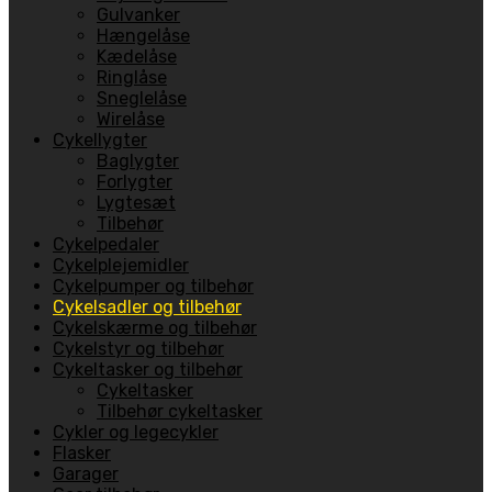
Gulvanker
Hængelåse
Kædelåse
Ringlåse
Sneglelåse
Wirelåse
Cykellygter
Baglygter
Forlygter
Lygtesæt
Tilbehør
Cykelpedaler
Cykelplejemidler
Cykelpumper og tilbehør
Cykelsadler og tilbehør
Cykelskærme og tilbehør
Cykelstyr og tilbehør
Cykeltasker og tilbehør
Cykeltasker
Tilbehør cykeltasker
Cykler og legecykler
Flasker
Garager