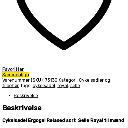
Favoritter
Sammenlign
Varenummer (SKU):
75130
Kategori:
Cykelsadler og
tilbehør
Tags:
cykelsadel
,
royal
,
selle
Beskrivelse
Beskrivelse
Cykelsadel Ergogel Relaxed sort Selle Royal til mænd