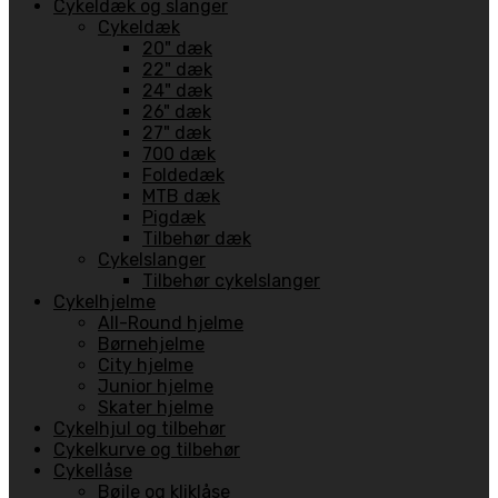
Cykeldæk og slanger
Cykeldæk
20" dæk
22" dæk
24" dæk
26" dæk
27" dæk
700 dæk
Foldedæk
MTB dæk
Pigdæk
Tilbehør dæk
Cykelslanger
Tilbehør cykelslanger
Cykelhjelme
All-Round hjelme
Børnehjelme
City hjelme
Junior hjelme
Skater hjelme
Cykelhjul og tilbehør
Cykelkurve og tilbehør
Cykellåse
Bøjle og kliklåse