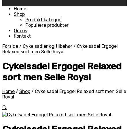
Skip
Home
to
Shop
content
Produkt kategori
Populære produkter
Om os
Kontakt
Forside
/
Cykelsadler og tilbehør
/
Cykelsadel Ergogel
Relaxed sort men Selle Royal
Cykelsadel Ergogel Relaxed
sort men Selle Royal
Home
/
Shop
/
Cykelsadel Ergogel Relaxed sort men Selle
Royal
🔍