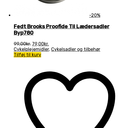
-20%
Fedt Brooks Proofide Til Lædersadler
Byp780
Den
Den
99,00
kr.
79,00
kr.
oprindelige
aktuelle
Cykelplejemidler
,
Cykelsadler og tilbehør
pris
pris
Tilføj til kurv
var:
er:
99,00kr..
79,00kr..