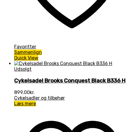
Favoritter
Sammenlign
Quick View
Udsolgt
Cykelsadel Brooks Conquest Black B336 H
899,00
kr.
Cykelsadler og tilbehør
Læs mere