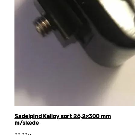
Sadelpind Kalloy sort 26,2×300 mm
m/slæde
99,00
kr.