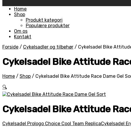
Skip
Home
to
Shop
content
Produkt kategori
Populære produkter
Om os
Kontakt
Forside
/
Cykelsadler og tilbehør
/
Cykelsadel Bike Attitud
Cykelsadel Bike Attitude Ra
Home
/
Shop
/
Cykelsadel Bike Attitude Race Dame Gel So
🔍
Cykelsadel Bike Attitude Ra
Cykelsadel Prologo Choice Cool Team Replica
Cykelsadel Er