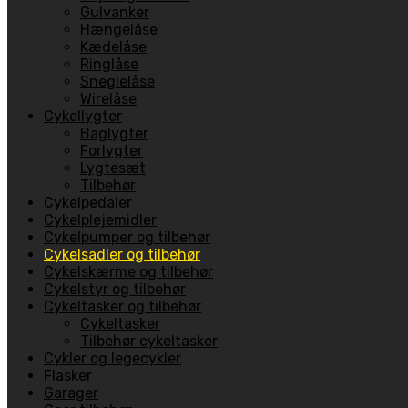
Gulvanker
Hængelåse
Kædelåse
Ringlåse
Sneglelåse
Wirelåse
Cykellygter
Baglygter
Forlygter
Lygtesæt
Tilbehør
Cykelpedaler
Cykelplejemidler
Cykelpumper og tilbehør
Cykelsadler og tilbehør
Cykelskærme og tilbehør
Cykelstyr og tilbehør
Cykeltasker og tilbehør
Cykeltasker
Tilbehør cykeltasker
Cykler og legecykler
Flasker
Garager