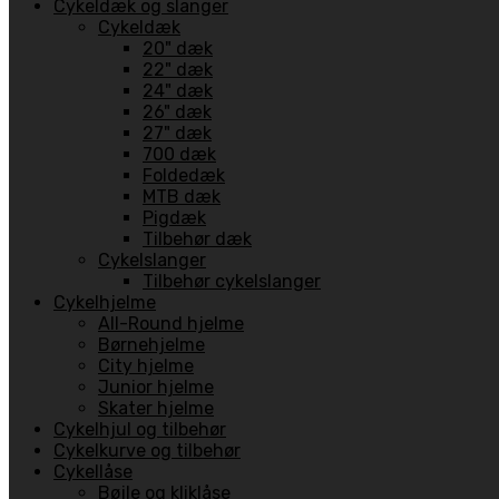
Cykeldæk og slanger
Cykeldæk
20" dæk
22" dæk
24" dæk
26" dæk
27" dæk
700 dæk
Foldedæk
MTB dæk
Pigdæk
Tilbehør dæk
Cykelslanger
Tilbehør cykelslanger
Cykelhjelme
All-Round hjelme
Børnehjelme
City hjelme
Junior hjelme
Skater hjelme
Cykelhjul og tilbehør
Cykelkurve og tilbehør
Cykellåse
Bøjle og kliklåse