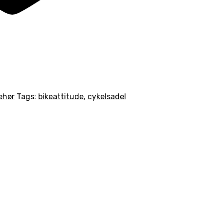
behør
Tags:
bikeattitude
,
cykelsadel