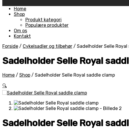
Skip
Home
to
Shop
content
Produkt kategori
Populære produkter
Om os
Kontakt
Forside
/
Cykelsadler og tilbehør
/
Sadelholder Selle Royal
Sadelholder Selle Royal sadd
Home
/
Shop
/
Sadelholder Selle Royal saddle clamp
🔍
Sadelholder Selle Royal sadd