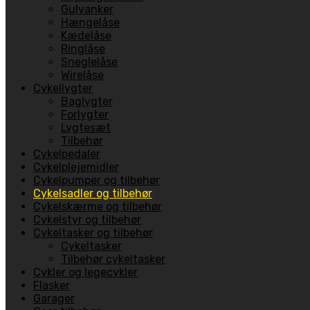
Gulvanker
Hængelåse
Kædelåse
Ringlåse
Sneglelåse
Wirelåse
Cykellygter
Baglygter
Forlygter
Lygtesæt
Tilbehør
Cykelpedaler
Cykelplejemidler
Cykelpumper og tilbehør
Cykelsadler og tilbehør
Cykelskærme og tilbehør
Cykelstyr og tilbehør
Cykeltasker og tilbehør
Cykeltasker
Tilbehør cykeltasker
Cykler og legecykler
Flasker
Garager