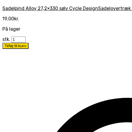
Sadelpind Alloy 27,2×330 sølv Cycle Design
Sadelovertræk 
19,00
kr.
På lager
stk.
Tilføj til kurv