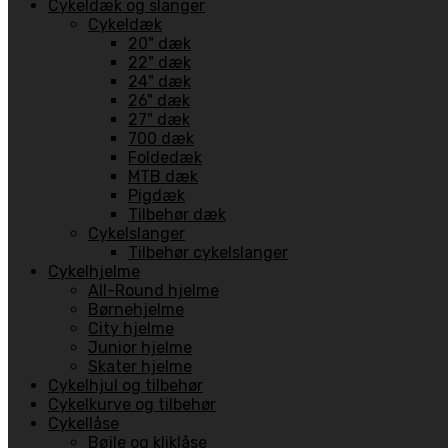
Cykeldæk og slanger
Cykeldæk
20" dæk
22" dæk
24" dæk
26" dæk
27" dæk
700 dæk
Foldedæk
MTB dæk
Pigdæk
Tilbehør dæk
Cykelslanger
Tilbehør cykelslanger
Cykelhjelme
All-Round hjelme
Børnehjelme
City hjelme
Junior hjelme
Skater hjelme
Cykelhjul og tilbehør
Cykelkurve og tilbehør
Cykellåse
Bøjle og kliklåse