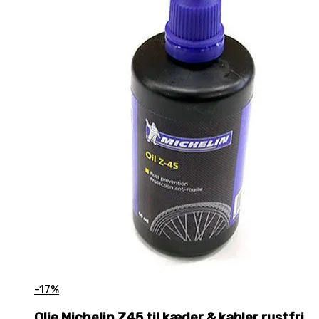
-17%
Olie Michelin Z45 til kæder & kabler rustfri