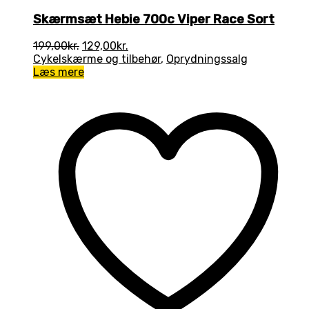
Skærmsæt Hebie 700c Viper Race Sort
Den
Den
199,00
kr.
129,00
kr.
oprindelige
aktuelle
Cykelskærme og tilbehør
,
Oprydningssalg
pris
pris
Læs mere
var:
er:
199,00kr..
129,00kr..