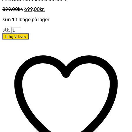
Den
Den
899,00
kr.
699,00
kr.
oprindelige
aktuelle
Kun 1 tilbage på lager
pris
pris
var:
er:
stk.
899,00kr..
699,00kr..
Tilføj til kurv