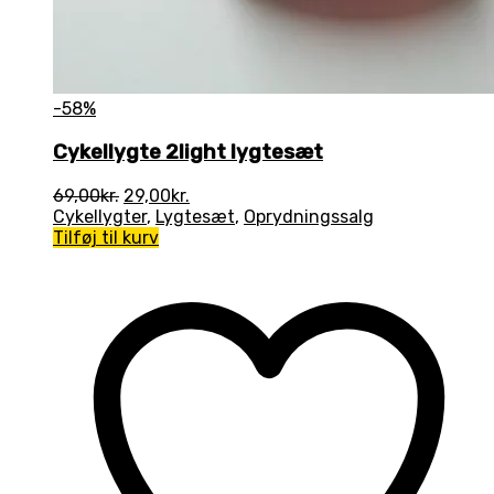
-58%
Cykellygte 2light lygtesæt
Den
Den
69,00
kr.
29,00
kr.
oprindelige
aktuelle
Cykellygter
,
Lygtesæt
,
Oprydningssalg
pris
pris
Tilføj til kurv
var:
er:
69,00kr..
29,00kr..