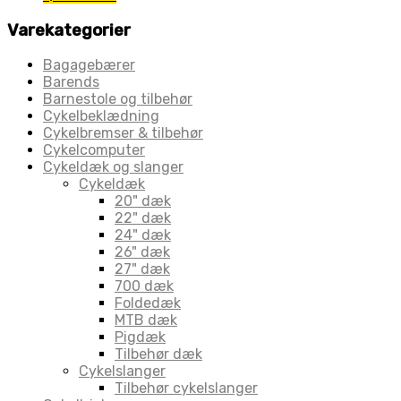
Varekategorier
Bagagebærer
Barends
Barnestole og tilbehør
Cykelbeklædning
Cykelbremser & tilbehør
Cykelcomputer
Cykeldæk og slanger
Cykeldæk
20" dæk
22" dæk
24" dæk
26" dæk
27" dæk
700 dæk
Foldedæk
MTB dæk
Pigdæk
Tilbehør dæk
Cykelslanger
Tilbehør cykelslanger