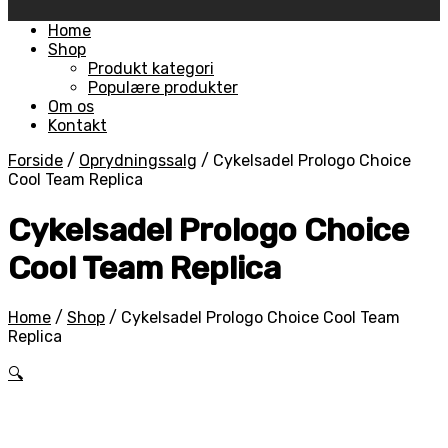
Skip
Home
to
Shop
content
Produkt kategori
Populære produkter
Om os
Kontakt
Forside
/
Oprydningssalg
/
Cykelsadel Prologo Choice
Cool Team Replica
Cykelsadel Prologo Choice
Cool Team Replica
Home
/
Shop
/
Cykelsadel Prologo Choice Cool Team
Replica
🔍