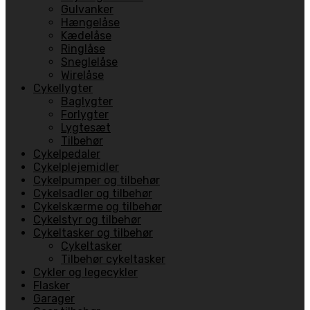
Gulvanker
Hængelåse
Kædelåse
Ringlåse
Sneglelåse
Wirelåse
Cykellygter
Baglygter
Forlygter
Lygtesæt
Tilbehør
Cykelpedaler
Cykelplejemidler
Cykelpumper og tilbehør
Cykelsadler og tilbehør
Cykelskærme og tilbehør
Cykelstyr og tilbehør
Cykeltasker og tilbehør
Cykeltasker
Tilbehør cykeltasker
Cykler og legecykler
Flasker
Garager