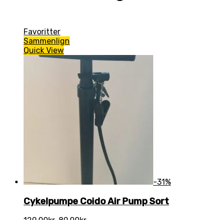
Favoritter
Sammenlign
Quick View
-31%
Cykelpumpe Coido Air Pump Sort
Den
Den