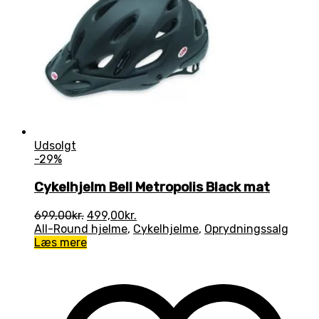
Udsolgt
-29%
Cykelhjelm Bell Metropolis Black mat
Den
Den
699,00
kr.
499,00
kr.
oprindelige
aktuelle
All-Round hjelme
,
Cykelhjelme
,
Oprydningssalg
pris
pris
Læs mere
var:
er:
699,00kr..
499,00kr..