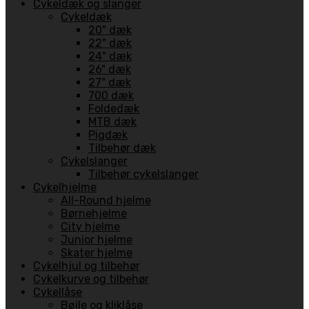
Cykeldæk og slanger
Cykeldæk
20" dæk
22" dæk
24" dæk
26" dæk
27" dæk
700 dæk
Foldedæk
MTB dæk
Pigdæk
Tilbehør dæk
Cykelslanger
Tilbehør cykelslanger
Cykelhjelme
All-Round hjelme
Børnehjelme
City hjelme
Junior hjelme
Skater hjelme
Cykelhjul og tilbehør
Cykelkurve og tilbehør
Cykellåse
Bøjle og kliklåse