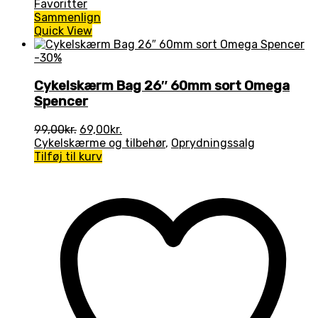
Favoritter
Sammenlign
Quick View
-30%
Cykelskærm Bag 26″ 60mm sort Omega
Spencer
Den
Den
99,00
kr.
69,00
kr.
oprindelige
aktuelle
Cykelskærme og tilbehør
,
Oprydningssalg
pris
pris
Tilføj til kurv
var:
er:
99,00kr..
69,00kr..