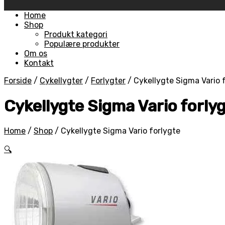
Skip
Home
to
Shop
content
Produkt kategori
Populære produkter
Om os
Kontakt
Forside
/
Cykellygter
/
Forlygter
/
Cykellygte Sigma Vario 
Cykellygte Sigma Vario forly
Home
/
Shop
/
Cykellygte Sigma Vario forlygte
🔍