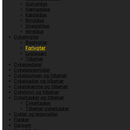
Gulvanker
Hængelåse
Kædelåse
Ringlåse
Sneglelåse
Wirelåse
Cykellygter
Baglygter
Forlygter
Lygtesæt
Tilbehør
Cykelpedaler
Cykelplejemidler
Cykelpumper og tilbehør
Cykelsadler og tilbehør
Cykelskærme og tilbehør
Cykelstyr og tilbehør
Cykeltasker og tilbehør
Cykeltasker
Tilbehør cykeltasker
Cykler og legecykler
Flasker
Garager