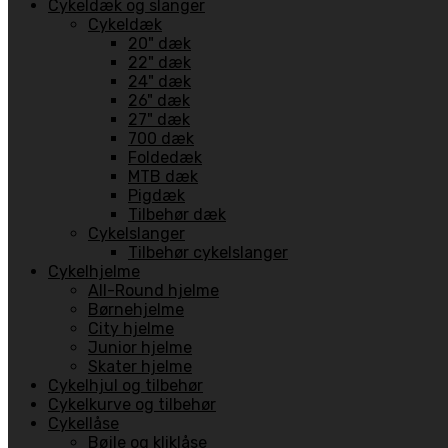
Cykeldæk og slanger
Cykeldæk
20" dæk
22" dæk
24" dæk
26" dæk
27" dæk
700 dæk
Foldedæk
MTB dæk
Pigdæk
Tilbehør dæk
Cykelslanger
Tilbehør cykelslanger
Cykelhjelme
All-Round hjelme
Børnehjelme
City hjelme
Junior hjelme
Skater hjelme
Cykelhjul og tilbehør
Cykelkurve og tilbehør
Cykellåse
Bøjle og kliklåse