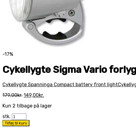
-17%
Cykellygte Sigma Vario forly
Cykellygte Spanninga Compact battery front light
Cykelly
Den
Den
179,00
kr.
149,00
kr.
oprindelige
aktuelle
Kun 2 tilbage på lager
pris
pris
var:
er:
stk.
179,00kr..
149,00kr..
Tilføj til kurv