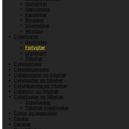
Gulvanker
Hængelåse
Kædelåse
Ringlåse
Sneglelåse
Wirelåse
Cykellygter
Baglygter
Forlygter
Lygtesæt
Tilbehør
Cykelpedaler
Cykelplejemidler
Cykelpumper og tilbehør
Cykelsadler og tilbehør
Cykelskærme og tilbehør
Cykelstyr og tilbehør
Cykeltasker og tilbehør
Cykeltasker
Tilbehør cykeltasker
Cykler og legecykler
Flasker
Garager