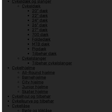
Cykeldæk og slanger
Cykeldæk
20" dæk
22" dæk
24" dæk
26" dæk
27" dæk
700 dæk
Foldedæk
MTB dæk
Pigdæk
Tilbehør dæk
Cykelslanger
Tilbehør cykelslanger
Cykelhjelme
All-Round hjelme
Børnehjelme
City hjelme
Junior hjelme
Skater hjelme
Cykelhjul og tilbehør
Cykelkurve og tilbehør
Cykellåse
Bøjle og kliklåse