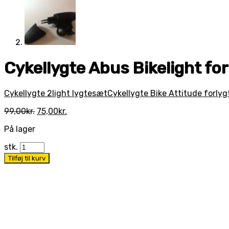
Cykellygte Abus Bikelight for
Cykellygte 2light lygtesæt
Cykellygte Bike Attitude forlyg
Den
Den
99,00
kr.
75,00
kr.
oprindelige
aktuelle
På lager
pris
pris
var:
er:
stk.
99,00kr..
75,00kr..
Tilføj til kurv