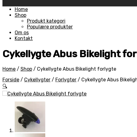
Skip
Home
to
Shop
content
Produkt kategori
Populære produkter
Om os
Kontakt
Cykellygte Abus Bikelight for
Home
/
Shop
/
Cykellygte Abus Bikelight forlygte
Forside
/
Cykellygter
/
Forlygter
/
Cykellygte Abus Bikelig
🔍