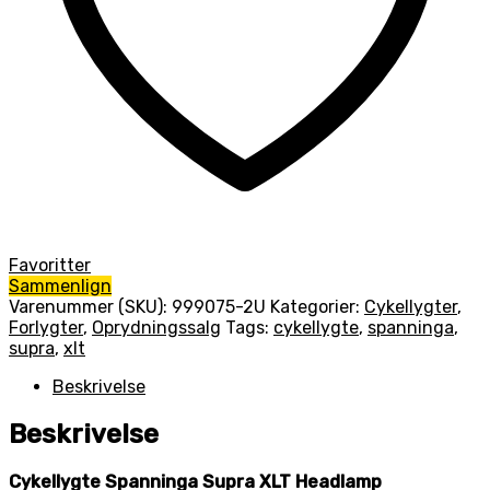
Favoritter
Sammenlign
Varenummer (SKU):
999075-2U
Kategorier:
Cykellygter
,
Forlygter
,
Oprydningssalg
Tags:
cykellygte
,
spanninga
,
supra
,
xlt
Beskrivelse
Beskrivelse
Cykellygte Spanninga Supra XLT Headlamp