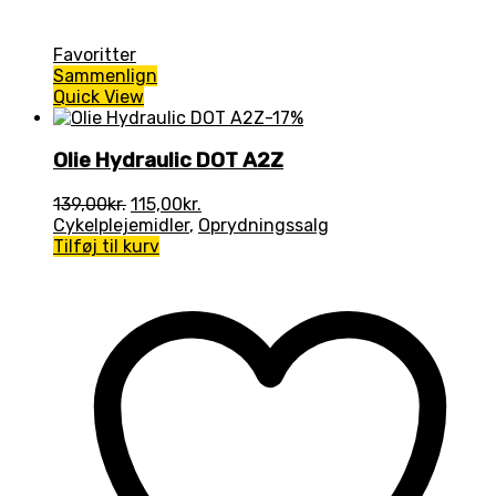
Favoritter
Sammenlign
Quick View
-17%
Olie Hydraulic DOT A2Z
Den
Den
139,00
kr.
115,00
kr.
oprindelige
aktuelle
Cykelplejemidler
,
Oprydningssalg
pris
pris
Tilføj til kurv
var:
er:
139,00kr..
115,00kr..