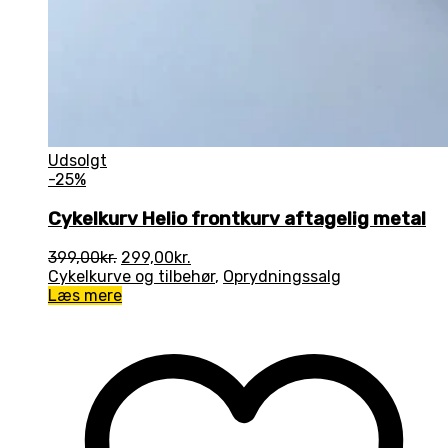
Udsolgt
-25%
Cykelkurv Helio frontkurv aftagelig metal
Den
Den
399,00
kr.
299,00
kr.
oprindelige
aktuelle
Cykelkurve og tilbehør
,
Oprydningssalg
pris
pris
Læs mere
var:
er:
399,00kr..
299,00kr..