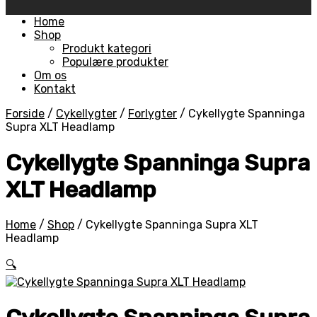
Skip
Home
to
Shop
content
Produkt kategori
Populære produkter
Om os
Kontakt
Forside
/
Cykellygter
/
Forlygter
/
Cykellygte Spanninga
Supra XLT Headlamp
Cykellygte Spanninga Supra
XLT Headlamp
Home
/
Shop
/
Cykellygte Spanninga Supra XLT
Headlamp
🔍