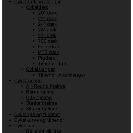
Cykeldæk og slanger
Cykeldæk
20" dæk
22" dæk
24" dæk
26" dæk
27" dæk
700 dæk
Foldedæk
MTB dæk
Pigdæk
Tilbehør dæk
Cykelslanger
Tilbehør cykelslanger
Cykelhjelme
All-Round hjelme
Børnehjelme
City hjelme
Junior hjelme
Skater hjelme
Cykelhjul og tilbehør
Cykelkurve og tilbehør
Cykellåse
Bøjle og kliklåse