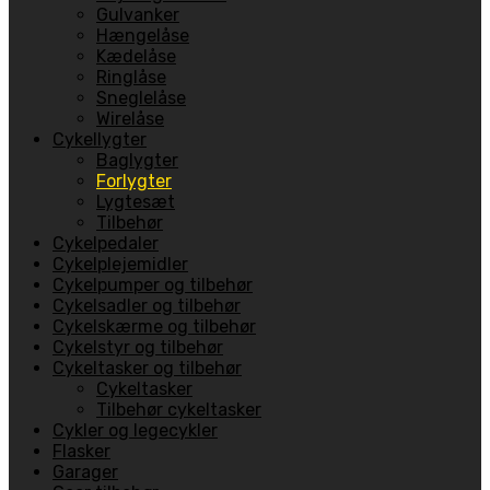
Gulvanker
Hængelåse
Kædelåse
Ringlåse
Sneglelåse
Wirelåse
Cykellygter
Baglygter
Forlygter
Lygtesæt
Tilbehør
Cykelpedaler
Cykelplejemidler
Cykelpumper og tilbehør
Cykelsadler og tilbehør
Cykelskærme og tilbehør
Cykelstyr og tilbehør
Cykeltasker og tilbehør
Cykeltasker
Tilbehør cykeltasker
Cykler og legecykler
Flasker
Garager