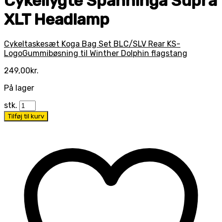
Cykellygte Spanninga Supra
XLT Headlamp
Cykeltaskesæt Koga Bag Set BLC/SLV Rear KS-
Logo
Gummibøsning til Winther Dolphin flagstang
249,00
kr.
På lager
stk.
Tilføj til kurv