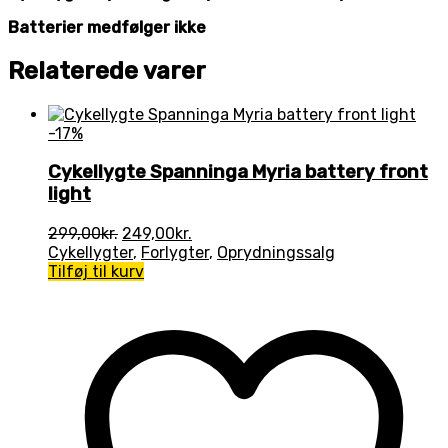
Batterier medfølger ikke
Relaterede varer
-17%
Cykellygte Spanninga Myria battery front
light
Den
Den
299,00
kr.
249,00
kr.
oprindelige
aktuelle
Cykellygter
,
Forlygter
,
Oprydningssalg
pris
pris
Tilføj til kurv
var:
er:
299,00kr..
249,00kr..