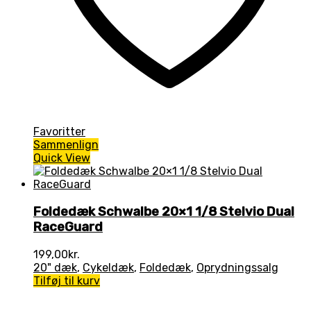
Favoritter
Sammenlign
Quick View
Foldedæk Schwalbe 20×1 1/8 Stelvio Dual
RaceGuard
199,00
kr.
20" dæk
,
Cykeldæk
,
Foldedæk
,
Oprydningssalg
Tilføj til kurv