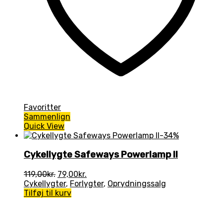
Favoritter
Sammenlign
Quick View
-34%
Cykellygte Safeways Powerlamp ll
Den
Den
119,00
kr.
79,00
kr.
oprindelige
aktuelle
Cykellygter
,
Forlygter
,
Oprydningssalg
pris
pris
Tilføj til kurv
var:
er:
119,00kr..
79,00kr..