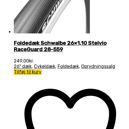
Foldedæk Schwalbe 26×1,10 Stelvio
RaceGuard 28-559
249,00
kr.
26" dæk
,
Cykeldæk
,
Foldedæk
,
Oprydningssalg
Tilføj til kurv