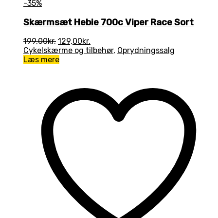
-35%
Skærmsæt Hebie 700c Viper Race Sort
Den
Den
199,00
kr.
129,00
kr.
oprindelige
aktuelle
Cykelskærme og tilbehør
,
Oprydningssalg
pris
pris
Læs mere
var:
er:
199,00kr..
129,00kr..