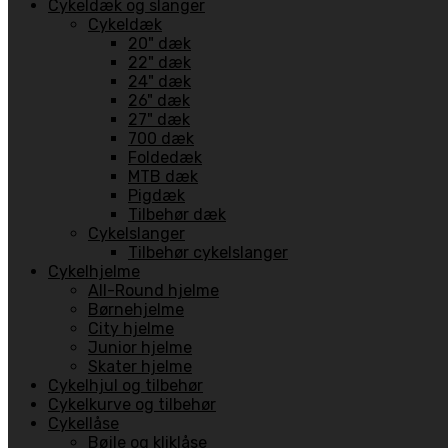
Cykeldæk og slanger
Cykeldæk
20" dæk
22" dæk
24" dæk
26" dæk
27" dæk
700 dæk
Foldedæk
MTB dæk
Pigdæk
Tilbehør dæk
Cykelslanger
Tilbehør cykelslanger
Cykelhjelme
All-Round hjelme
Børnehjelme
City hjelme
Junior hjelme
Skater hjelme
Cykelhjul og tilbehør
Cykelkurve og tilbehør
Cykellåse
Bøjle og kliklåse