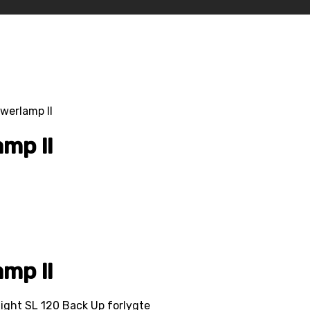
werlamp ll
mp ll
mp ll
light SL 120 Back Up forlygte