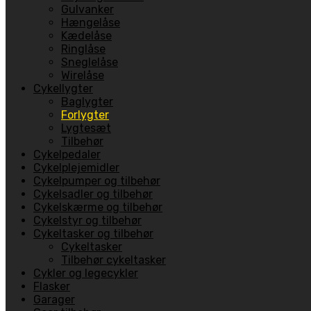
Gulvanker
Hængelåse
Kædelåse
Ringlåse
Sneglelåse
Wirelåse
Cykellygter
Baglygter
Forlygter
Lygtesæt
Tilbehør
Cykelpedaler
Cykelplejemidler
Cykelpumper og tilbehør
Cykelsadler og tilbehør
Cykelskærme og tilbehør
Cykelstyr og tilbehør
Cykeltasker og tilbehør
Cykeltasker
Tilbehør cykeltasker
Cykler og legecykler
Flasker
Garager