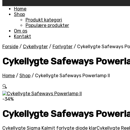
Skip
Home
to
Shop
content
Produkt kategori
Populære produkter
Om os
Kontakt
Forside
/
Cykellygter
/
Forlygter
/
Cykellygte Safeways Po
Cykellygte Safeways Powerla
Home
/
Shop
/
Cykellygte Safeways Powerlamp ll
🔍
-34%
Cykellygte Safeways Powerla
Cykellygte Sigma Kalmit forlygte diode klar
Cykellygte Ree