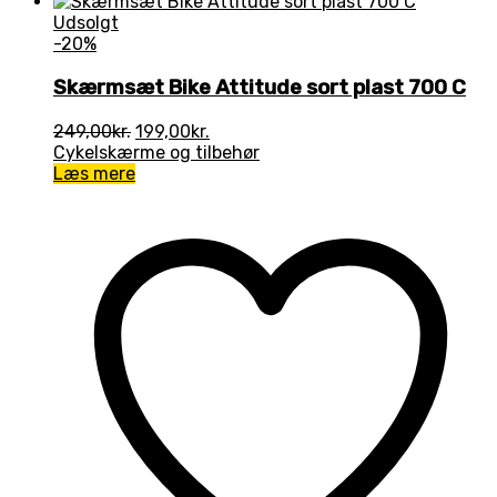
Udsolgt
-20%
Skærmsæt Bike Attitude sort plast 700 C
Den
Den
249,00
kr.
199,00
kr.
oprindelige
aktuelle
Cykelskærme og tilbehør
pris
pris
Læs mere
var:
er:
249,00kr..
199,00kr..