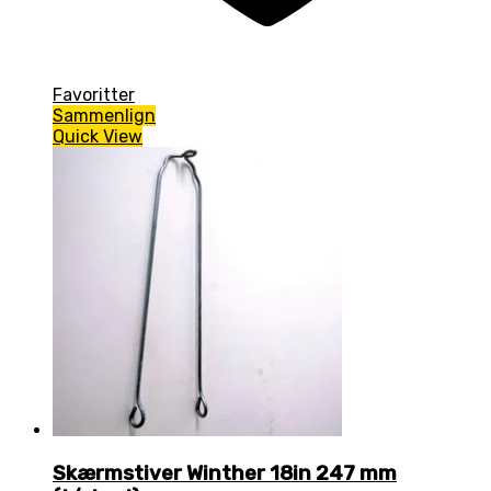
Favoritter
Sammenlign
Quick View
Skærmstiver Winther 18in 247 mm