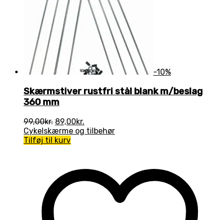
-10%
Skærmstiver rustfri stål blank m/beslag
360 mm
Den
Den
99,00
kr.
89,00
kr.
oprindelige
aktuelle
Cykelskærme og tilbehør
pris
pris
Tilføj til kurv
var:
er:
99,00kr..
89,00kr..