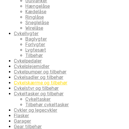
Gulvanker
Hængelåse
Kædelåse
Ringlåse
Sneglelåse
Wirelåse
Cykellygter
Baglygter
Forlygter
Lygtesæt
Tilbehør
Cykelpedaler
Cykelplejemidler
Cykelpumper og tilbehør
Cykelsadler og tilbehør
Cykelskærme og tilbehør
Cykelstyr og tilbehør
Cykeltasker og tilbehør
Cykeltasker
Tilbehør cykeltasker
Cykler og legecykler
Flasker
Garager
Gear tilbehør