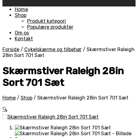
Skip
Home
to
Shop
content
Produkt kategori
Populære produkter
Om os
Kontakt
Forside
/
Cykelskærme og tilbehør
/
Skærmstiver Raleigh
28in Sort 701 Sæt
Skærmstiver Raleigh 28in
Sort 701 Sæt
Home
/
Shop
/
Skærmstiver Raleigh 28in Sort 701 Sæt
🔍