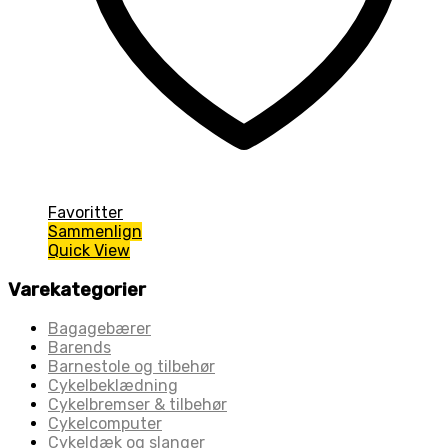
Favoritter
Sammenlign
Quick View
Varekategorier
Bagagebærer
Barends
Barnestole og tilbehør
Cykelbeklædning
Cykelbremser & tilbehør
Cykelcomputer
Cykeldæk og slanger