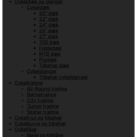
Cykeldæk og slanger
Cykeldæk
20" dæk
22" dæk
24" dæk
26" dæk
27" dæk
700 dæk
Foldedæk
MTB dæk
Pigdæk
Tilbehør dæk
Cykelslanger
Tilbehør cykelslanger
Cykelhjelme
All-Round hjelme
Børnehjelme
City hjelme
Junior hjelme
Skater hjelme
Cykelhjul og tilbehør
Cykelkurve og tilbehør
Cykellåse
Bøjle og kliklåse