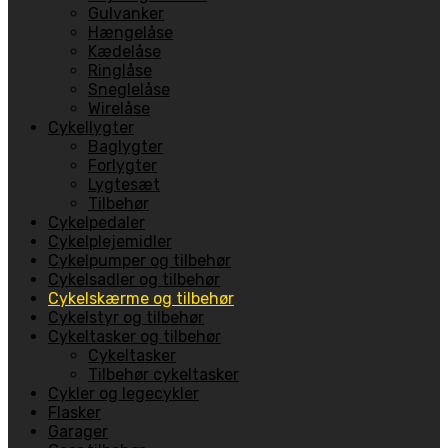
Gulvanker
Hængelåse
Kædelåse
Ringlåse
Sneglelåse
Wirelåse
Cykellygter
Baglygter
Forlygter
Lygtesæt
Tilbehør
Cykelpedaler
Cykelplejemidler
Cykelpumper og tilbehør
Cykelsadler og tilbehør
Cykelskærme og tilbehør
Cykelstyr og tilbehør
Cykeltasker og tilbehør
Cykeltasker
Tilbehør cykeltasker
Cykler og legecykler
Flasker
Garager