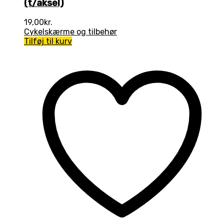
(t/aksel)
19,00
kr.
Cykelskærme og tilbehør
Tilføj til kurv