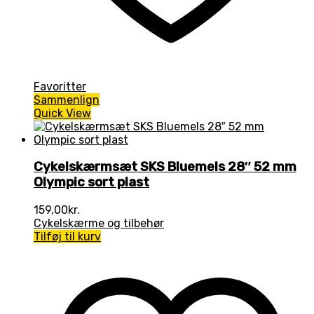
Favoritter
Sammenlign
Quick View
Cykelskærmsæt SKS Bluemels 28″ 52 mm
Olympic sort plast
159,00
kr.
Cykelskærme og tilbehør
Tilføj til kurv