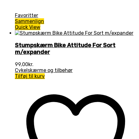
Favoritter
Sammenlign
Quick View
Stumpskærm Bike Attitude For Sort
m/expander
99,00
kr.
Cykelskærme og tilbehør
Tilføj til kurv