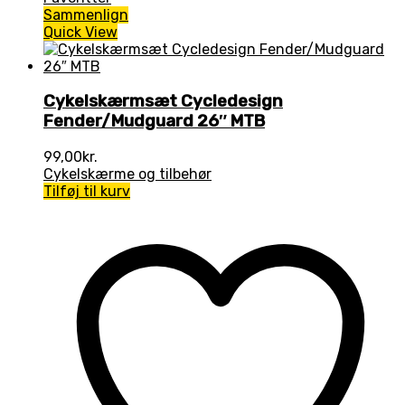
Sammenlign
Quick View
Cykelskærmsæt Cycledesign
Fender/Mudguard 26″ MTB
99,00
kr.
Cykelskærme og tilbehør
Tilføj til kurv