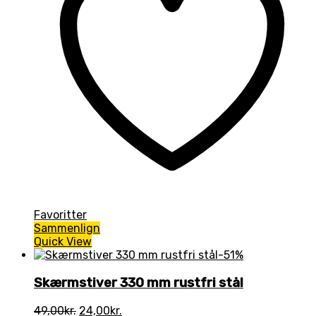
Favoritter
Sammenlign
Quick View
-51%
Skærmstiver 330 mm rustfri stål
Den
Den
49,00
kr.
24,00
kr.