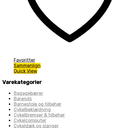
Favoritter
Sammenlign
Quick View
Varekategorier
Bagagebærer
Barends
Barnestole og tilbehør
Cykelbeklædning
Cykelbremser & tilbehør
Cykelcomputer
Cykeldæk og slanger