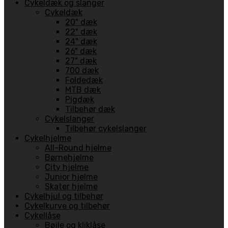
Cykeldæk og slanger
Cykeldæk
20" dæk
22" dæk
24" dæk
26" dæk
27" dæk
700 dæk
Foldedæk
MTB dæk
Pigdæk
Tilbehør dæk
Cykelslanger
Tilbehør cykelslanger
Cykelhjelme
All-Round hjelme
Børnehjelme
City hjelme
Junior hjelme
Skater hjelme
Cykelhjul og tilbehør
Cykelkurve og tilbehør
Cykellåse
Bøjle og kliklåse