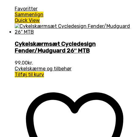
Favoritter
Sammenlign
Quick View
Cykelskærmsæt Cycledesign
Fender/Mudguard 26″ MTB
99,00
kr.
Cykelskærme og tilbehør
Tilføj til kurv