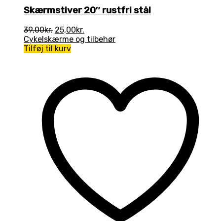
Skærmstiver 20″ rustfri stål
Den
Den
39,00
kr.
25,00
kr.
oprindelige
aktuelle
Cykelskærme og tilbehør
pris
pris
Tilføj til kurv
var:
er:
39,00kr..
25,00kr..