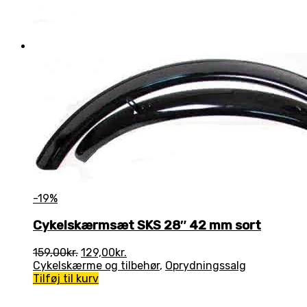
-19%
Cykelskærmsæt SKS 28″ 42 mm sort
Den
Den
159,00
kr.
129,00
kr.
oprindelige
aktuelle
Cykelskærme og tilbehør
,
Oprydningssalg
pris
pris
Tilføj til kurv
var:
er:
159,00kr..
129,00kr..