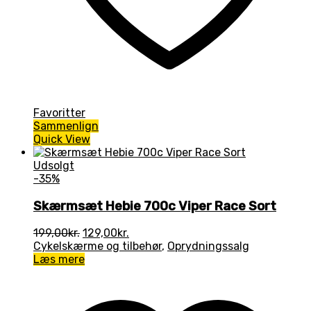
Favoritter
Sammenlign
Quick View
Udsolgt
-35%
Skærmsæt Hebie 700c Viper Race Sort
Den
Den
199,00
kr.
129,00
kr.
oprindelige
aktuelle
Cykelskærme og tilbehør
,
Oprydningssalg
pris
pris
Læs mere
var:
er:
199,00kr..
129,00kr..