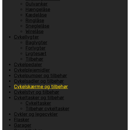
Gulvanker
Hængelåse
Kædelåse
Ringlåse
Sneglelåse
Wirelåse
Cykellygter
Baglygter
Forlygter
Lygtesæt
Tilbehør
Cykelpedaler
Cykelplejemidler
Cykelpumper og tilbehør
Cykelsadler og tilbehør
Cykelskærme og tilbehør
Cykelstyr og tilbehør
Cykeltasker og tilbehør
Cykeltasker
Tilbehør cykeltasker
Cykler og legecykler
Flasker
Garager