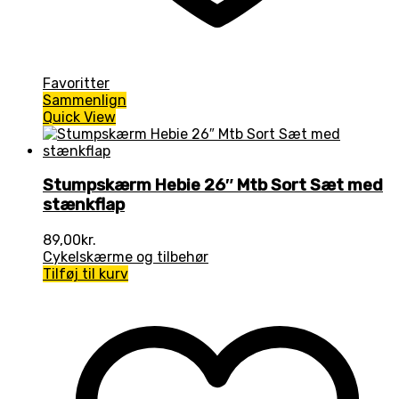
Favoritter
Sammenlign
Quick View
Stumpskærm Hebie 26″ Mtb Sort Sæt med
stænkflap
89,00
kr.
Cykelskærme og tilbehør
Tilføj til kurv