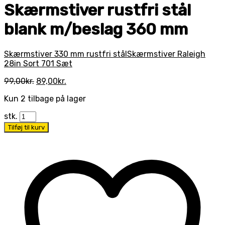
Skærmstiver rustfri stål
blank m/beslag 360 mm
Skærmstiver 330 mm rustfri stål
Skærmstiver Raleigh
28in Sort 701 Sæt
Den
Den
99,00
kr.
89,00
kr.
oprindelige
aktuelle
Kun 2 tilbage på lager
pris
pris
var:
er:
stk.
99,00kr..
89,00kr..
Tilføj til kurv