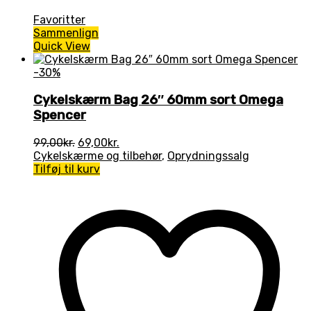
Favoritter
Sammenlign
Quick View
-30%
Cykelskærm Bag 26″ 60mm sort Omega
Spencer
Den
Den
99,00
kr.
69,00
kr.
oprindelige
aktuelle
Cykelskærme og tilbehør
,
Oprydningssalg
pris
pris
Tilføj til kurv
var:
er:
99,00kr..
69,00kr..