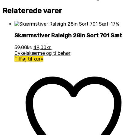
Relaterede varer
-17%
Skærmstiver Raleigh 28in Sort 701 Sæt
Den
Den
59,00
kr.
49,00
kr.
oprindelige
aktuelle
Cykelskærme og tilbehør
pris
pris
Tilføj til kurv
var:
er:
59,00kr..
49,00kr..