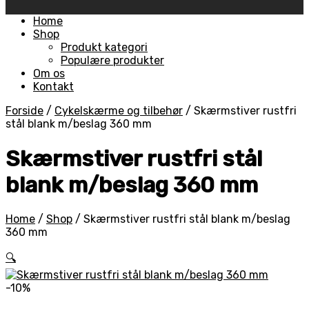
Skip
Home
to
Shop
content
Produkt kategori
Populære produkter
Om os
Kontakt
Forside
/
Cykelskærme og tilbehør
/
Skærmstiver rustfri
stål blank m/beslag 360 mm
Skærmstiver rustfri stål
blank m/beslag 360 mm
Home
/
Shop
/
Skærmstiver rustfri stål blank m/beslag
360 mm
🔍
-10%