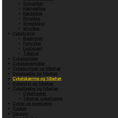
Gulvanker
Hængelåse
Kædelåse
Ringlåse
Sneglelåse
Wirelåse
Cykellygter
Baglygter
Forlygter
Lygtesæt
Tilbehør
Cykelpedaler
Cykelplejemidler
Cykelpumper og tilbehør
Cykelsadler og tilbehør
Cykelskærme og tilbehør
Cykelstyr og tilbehør
Cykeltasker og tilbehør
Cykeltasker
Tilbehør cykeltasker
Cykler og legecykler
Flasker
Garager