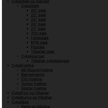
Cykeldæk og slanger
Cykeldæk
20" dæk
22" dæk
24" dæk
26" dæk
27" dæk
700 dæk
Foldedæk
MTB dæk
Pigdæk
Tilbehør dæk
Cykelslanger
Tilbehør cykelslanger
Cykelhjelme
All-Round hjelme
Børnehjelme
City hjelme
Junior hjelme
Skater hjelme
Cykelhjul og tilbehør
Cykelkurve og tilbehør
Cykellåse
Bøjle og kliklåse