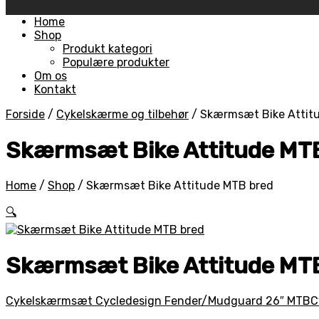
Skip
Home
to
Shop
content
Produkt kategori
Populære produkter
Om os
Kontakt
Forside
/
Cykelskærme og tilbehør
/
Skærmsæt Bike Attit
Skærmsæt Bike Attitude MT
Home
/
Shop
/
Skærmsæt Bike Attitude MTB bred
🔍
Skærmsæt Bike Attitude MT
Cykelskærmsæt Cycledesign Fender/Mudguard 26″ MTB
C