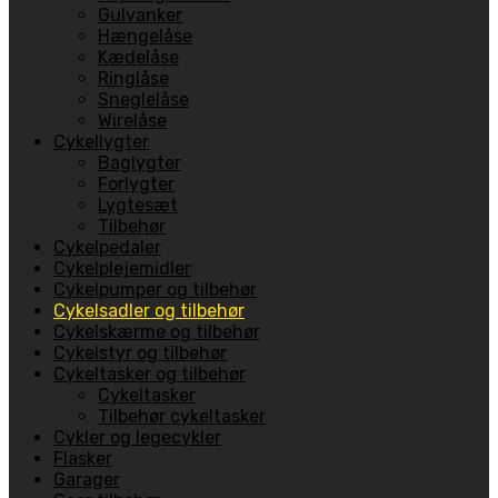
Gulvanker
Hængelåse
Kædelåse
Ringlåse
Sneglelåse
Wirelåse
Cykellygter
Baglygter
Forlygter
Lygtesæt
Tilbehør
Cykelpedaler
Cykelplejemidler
Cykelpumper og tilbehør
Cykelsadler og tilbehør
Cykelskærme og tilbehør
Cykelstyr og tilbehør
Cykeltasker og tilbehør
Cykeltasker
Tilbehør cykeltasker
Cykler og legecykler
Flasker
Garager