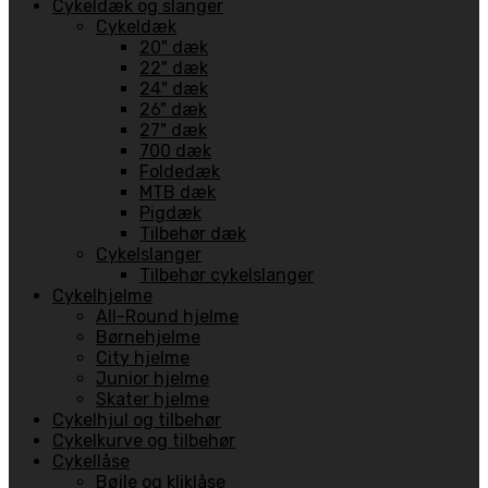
Cykeldæk og slanger
Cykeldæk
20" dæk
22" dæk
24" dæk
26" dæk
27" dæk
700 dæk
Foldedæk
MTB dæk
Pigdæk
Tilbehør dæk
Cykelslanger
Tilbehør cykelslanger
Cykelhjelme
All-Round hjelme
Børnehjelme
City hjelme
Junior hjelme
Skater hjelme
Cykelhjul og tilbehør
Cykelkurve og tilbehør
Cykellåse
Bøjle og kliklåse