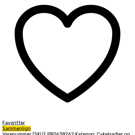
Favoritter
Sammenlign
Varenummer (SKU):
PR0638262
Kategori:
Cykelsadler og