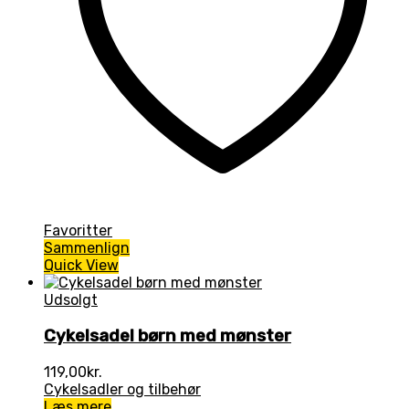
Favoritter
Sammenlign
Quick View
Udsolgt
Cykelsadel børn med mønster
119,00
kr.
Cykelsadler og tilbehør
Læs mere