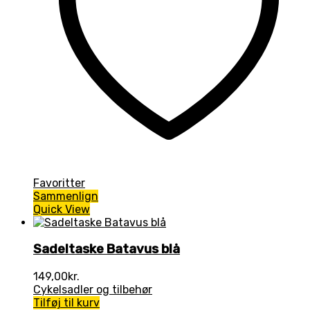
Favoritter
Sammenlign
Quick View
Sadeltaske Batavus blå
149,00
kr.
Cykelsadler og tilbehør
Tilføj til kurv