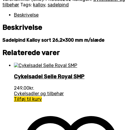
tilbehør
Tags:
kalloy
,
sadelpind
Beskrivelse
Beskrivelse
Sadelpind Kalloy sort 26,2×300 mm m/slæde
Relaterede varer
Cykelsadel Selle Royal SMP
249,00
kr.
Cykelsadler og tilbehør
Tilføj til kurv