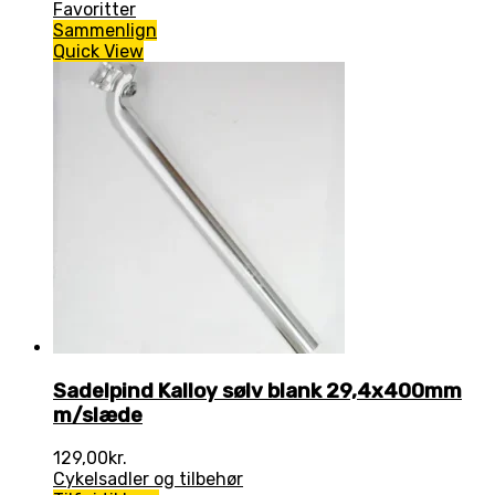
Favoritter
Sammenlign
Quick View
Sadelpind Kalloy sølv blank 29,4x400mm
m/slæde
129,00
kr.
Cykelsadler og tilbehør