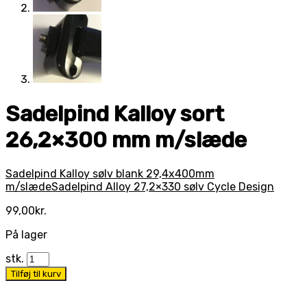
Sadelpind Kalloy sort
26,2×300 mm m/slæde
Sadelpind Kalloy sølv blank 29,4x400mm
m/slæde
Sadelpind Alloy 27,2×330 sølv Cycle Design
99,00
kr.
På lager
stk.
Tilføj til kurv