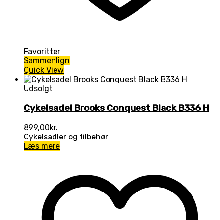
Favoritter
Sammenlign
Quick View
Udsolgt
Cykelsadel Brooks Conquest Black B336 H
899,00
kr.
Cykelsadler og tilbehør
Læs mere