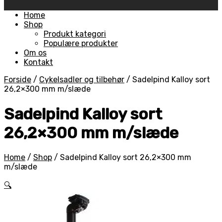
Skip
Home
to
Shop
content
Produkt kategori
Populære produkter
Om os
Kontakt
Forside
/
Cykelsadler og tilbehør
/
Sadelpind Kalloy sort
26,2×300 mm m/slæde
Sadelpind Kalloy sort
26,2×300 mm m/slæde
Home
/
Shop
/
Sadelpind Kalloy sort 26,2×300 mm
m/slæde
🔍