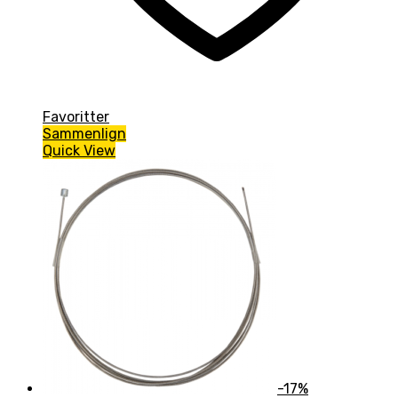
Favoritter
Sammenlign
Quick View
-17%