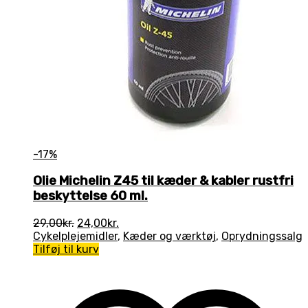
-17%
Olie Michelin Z45 til kæder & kabler rustfri
beskyttelse 60 ml.
Den
Den
29,00
kr.
24,00
kr.
oprindelige
aktuelle
Cykelplejemidler
,
Kæder og værktøj
,
Oprydningssalg
pris
pris
Tilføj til kurv
var:
er:
29,00kr..
24,00kr..