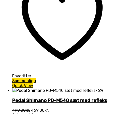
Favoritter
Sammenlign
Quick View
-6%
Pedal Shimano PD-M540 sæt med refleks
Den
Den
499,00
kr.
469,00
kr.