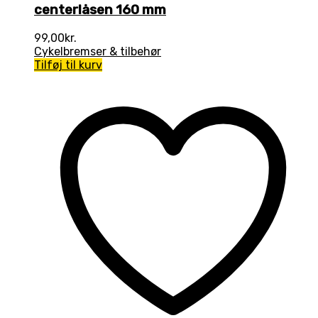
centerlåsen 160 mm
99,00
kr.
Cykelbremser & tilbehør
Tilføj til kurv