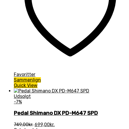
Favoritter
Sammenlign
Quick View
Udsolgt
-7%
Pedal Shimano DX PD-M647 SPD
Den
Den
749,00
kr.
699,00
kr.