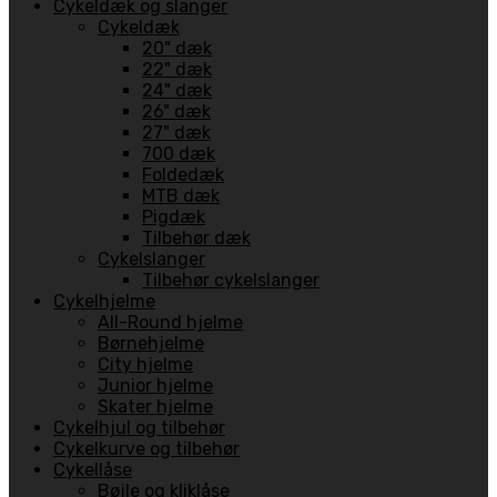
Cykeldæk og slanger
Cykeldæk
20" dæk
22" dæk
24" dæk
26" dæk
27" dæk
700 dæk
Foldedæk
MTB dæk
Pigdæk
Tilbehør dæk
Cykelslanger
Tilbehør cykelslanger
Cykelhjelme
All-Round hjelme
Børnehjelme
City hjelme
Junior hjelme
Skater hjelme
Cykelhjul og tilbehør
Cykelkurve og tilbehør
Cykellåse
Bøjle og kliklåse