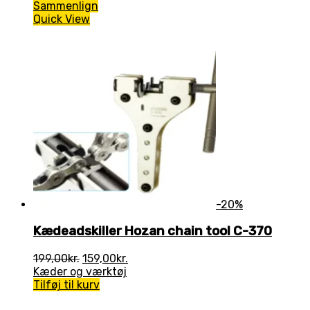
Sammenlign
Quick View
-20%
Kædeadskiller Hozan chain tool C-370
Den
Den
199,00
kr.
159,00
kr.
oprindelige
aktuelle
Kæder og værktøj
pris
pris
Tilføj til kurv
var:
er: