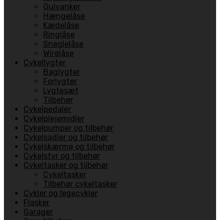
Gulvanker
Hængelåse
Kædelåse
Ringlåse
Sneglelåse
Wirelåse
Cykellygter
Baglygter
Forlygter
Lygtesæt
Tilbehør
Cykelpedaler
Cykelplejemidler
Cykelpumper og tilbehør
Cykelsadler og tilbehør
Cykelskærme og tilbehør
Cykelstyr og tilbehør
Cykeltasker og tilbehør
Cykeltasker
Tilbehør cykeltasker
Cykler og legecykler
Flasker
Garager