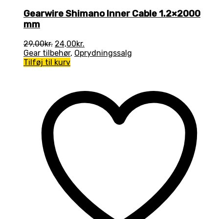
Gearwire Shimano Inner Cable 1.2×2000
mm
Den
Den
29,00
kr.
24,00
kr.
oprindelige
aktuelle
Gear tilbehør
,
Oprydningssalg
pris
pris
Tilføj til kurv
var:
er:
29,00kr..
24,00kr..