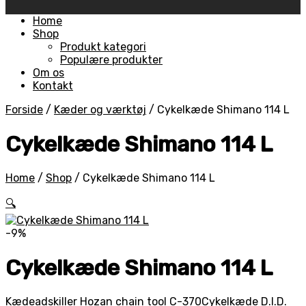
Skip
Home
to
Shop
content
Produkt kategori
Populære produkter
Om os
Kontakt
Forside
/
Kæder og værktøj
/
Cykelkæde Shimano 114 L
Cykelkæde Shimano 114 L
Home
/
Shop
/
Cykelkæde Shimano 114 L
🔍
-9%
Cykelkæde Shimano 114 L
Kædeadskiller Hozan chain tool C-370
Cykelkæde D.I.D.