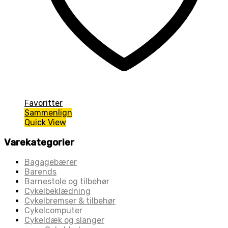
Favoritter
Sammenlign
Quick View
Varekategorier
Bagagebærer
Barends
Barnestole og tilbehør
Cykelbeklædning
Cykelbremser & tilbehør
Cykelcomputer
Cykeldæk og slanger