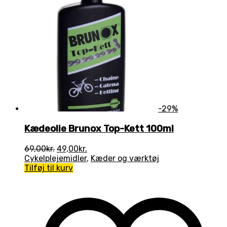
-29%
Kædeolie Brunox Top-Kett 100ml
Den
Den
69,00
kr.
49,00
kr.
oprindelige
aktuelle
Cykelplejemidler
,
Kæder og værktøj
pris
pris
Tilføj til kurv
var:
er:
69,00kr..
49,00kr..