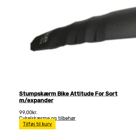
Stumpskærm Bike Attitude For Sort
m/expander
99,00
kr.
Cykelskærme og tilbehør
Tilføj til kurv