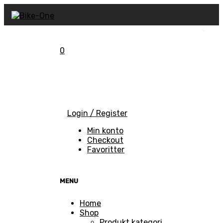
0
Kurv
Login / Register
Min konto
Checkout
Favoritter
MENU
Skip
Home
to
Shop
content
Produkt kategori