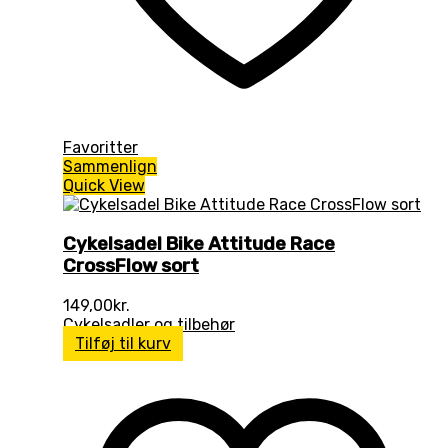
Favoritter
Sammenlign
Quick View
Cykelsadel Bike Attitude Race
CrossFlow sort
149,00
kr.
Cykelsadler og tilbehør
Tilføj til kurv