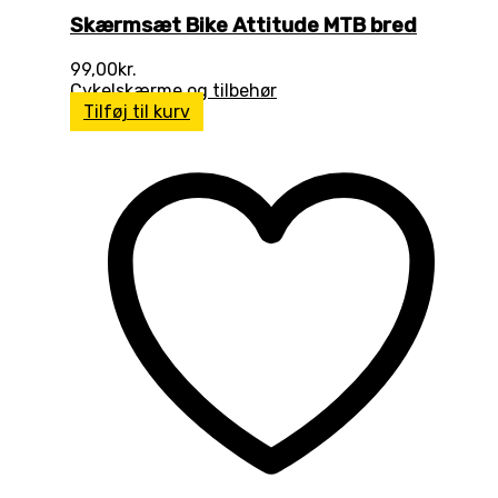
Skærmsæt Bike Attitude MTB bred
99,00
kr.
Cykelskærme og tilbehør
Tilføj til kurv