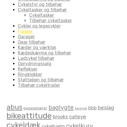
Cykelstyr og tilbehør
Cykeltasker og tilbehør
Cykeltasker
Tilbehør cykeltasker
Cykler og legecykler
Flasker
Garager
Gear tilbehør
Kæder og værktøj
Kædeskærme og tilbehør
Ladcykel tilbehør
Oprydningssalg
Reflekser
Ringklokker
Støtteben og tilbehør
Tilbehør cykeltrailer
Product Tags
abus
baglygte
beslag
bbb
bagagebærer
barends
bikeattitude
brooks
cateye
cykeldæk
cykelkurv
cykelhjelm