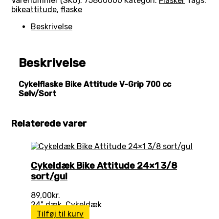
Varenummer (SKU):
75800600
Kategori:
Flasker
Tags:
bikeattitude
,
flaske
Beskrivelse
Beskrivelse
Cykelflaske Bike Attitude V-Grip 700 cc
Sølv/Sort
Relaterede varer
Cykeldæk Bike Attitude 24×1 3/8
sort/gul
89,00
kr.
24" dæk
,
Cykeldæk
Tilføj til kurv