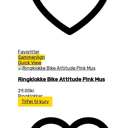
Favoritter
Sammenlign
Quick View
Ringklokke Bike Attitude Pink Mus
29,00
kr.
Ringklokker
Tilføj til kurv