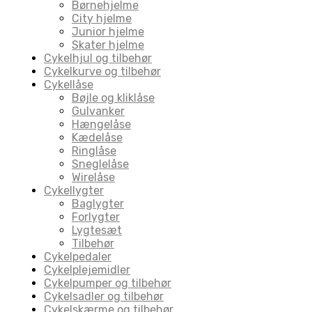
Børnehjelme
City hjelme
Junior hjelme
Skater hjelme
Cykelhjul og tilbehør
Cykelkurve og tilbehør
Cykellåse
Bøjle og kliklåse
Gulvanker
Hængelåse
Kædelåse
Ringlåse
Sneglelåse
Wirelåse
Cykellygter
Baglygter
Forlygter
Lygtesæt
Tilbehør
Cykelpedaler
Cykelplejemidler
Cykelpumper og tilbehør
Cykelsadler og tilbehør
Cykelskærme og tilbehør