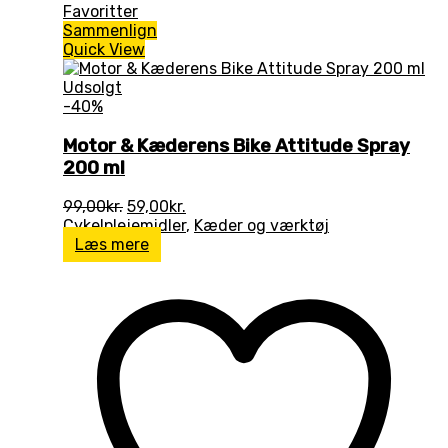
Favoritter
Sammenlign
Quick View
Udsolgt
-40%
Motor & Kæderens Bike Attitude Spray
200 ml
Den
Den
99,00
kr.
59,00
kr.
oprindelige
aktuelle
Cykelplejemidler
,
Kæder og værktøj
pris
pris
Læs mere
var:
er:
99,00kr..
59,00kr..