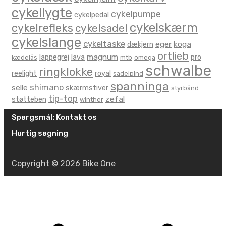
cykellygte
cykelpumpe
cykelpedal
cykelskærm
cykelrefleks
cykelsadel
cykelslange
cykeltaske
eger
koga
dækjern
ortlieb
magnum
lappegrej
lava
pro
kædelås
mtb
omega
schwalbe
ringklokke
reelight
royal
sadelpind
spanninga
shimano
selle
skærmstiver
styrbånd
tip-top
zefal
støtteben
winther
Spørgsmål: Kontakt os
Hurtig søgning
Copyright © 2026 Bike One