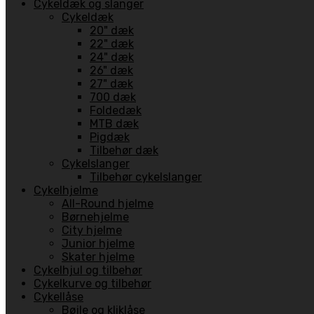
Cykeldæk og slanger
Cykeldæk
20" dæk
22" dæk
24" dæk
26" dæk
27" dæk
700 dæk
Foldedæk
MTB dæk
Pigdæk
Tilbehør dæk
Cykelslanger
Tilbehør cykelslanger
Cykelhjelme
All-Round hjelme
Børnehjelme
City hjelme
Junior hjelme
Skater hjelme
Cykelhjul og tilbehør
Cykelkurve og tilbehør
Cykellåse
Bøjle og kliklåse