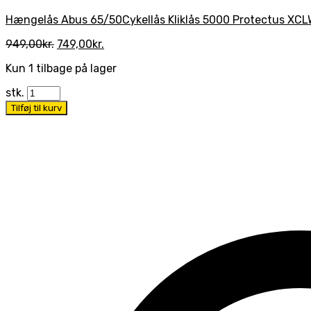
Hængelås Abus 65/50
Cykellås Kliklås 5000 Protectus XC
Den
Den
949,00
kr.
749,00
kr.
oprindelige
aktuelle
Kun 1 tilbage på lager
pris
pris
var:
er:
stk.
949,00kr..
749,00kr..
Tilføj til kurv