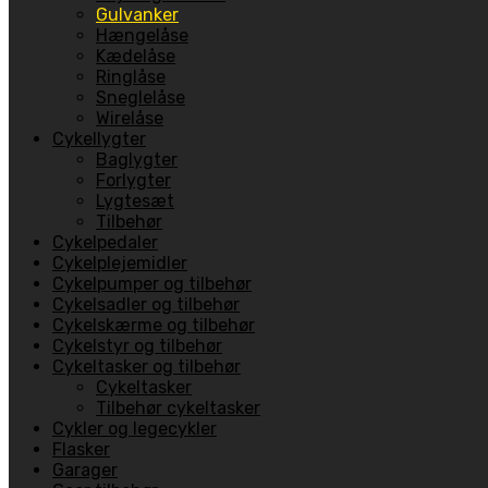
Gulvanker
Hængelåse
Kædelåse
Ringlåse
Sneglelåse
Wirelåse
Cykellygter
Baglygter
Forlygter
Lygtesæt
Tilbehør
Cykelpedaler
Cykelplejemidler
Cykelpumper og tilbehør
Cykelsadler og tilbehør
Cykelskærme og tilbehør
Cykelstyr og tilbehør
Cykeltasker og tilbehør
Cykeltasker
Tilbehør cykeltasker
Cykler og legecykler
Flasker
Garager