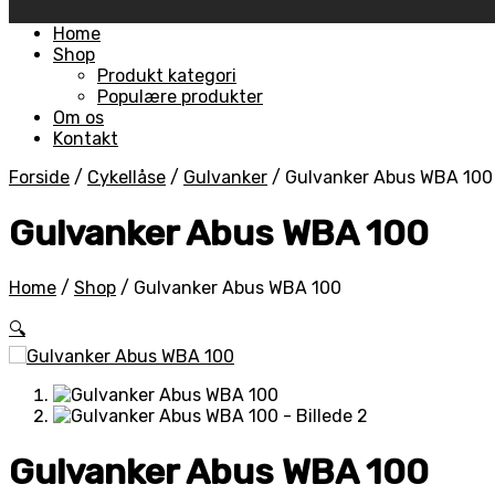
Skip
Home
to
Shop
content
Produkt kategori
Populære produkter
Om os
Kontakt
Forside
/
Cykellåse
/
Gulvanker
/
Gulvanker Abus WBA 100
Gulvanker Abus WBA 100
Home
/
Shop
/
Gulvanker Abus WBA 100
🔍
Gulvanker Abus WBA 100