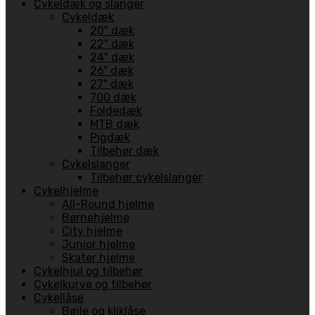
Cykeldæk og slanger
Cykeldæk
20" dæk
22" dæk
24" dæk
26" dæk
27" dæk
700 dæk
Foldedæk
MTB dæk
Pigdæk
Tilbehør dæk
Cykelslanger
Tilbehør cykelslanger
Cykelhjelme
All-Round hjelme
Børnehjelme
City hjelme
Junior hjelme
Skater hjelme
Cykelhjul og tilbehør
Cykelkurve og tilbehør
Cykellåse
Bøjle og kliklåse