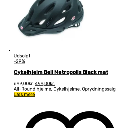
Udsolgt
-29%
Cykelhjelm Bell Metropolis Black mat
Den
Den
699,00
kr.
499,00
kr.
oprindelige
aktuelle
All-Round hjelme
,
Cykelhjelme
,
Oprydningssalg
pris
pris
Læs mere
var:
er:
699,00kr..
499,00kr..