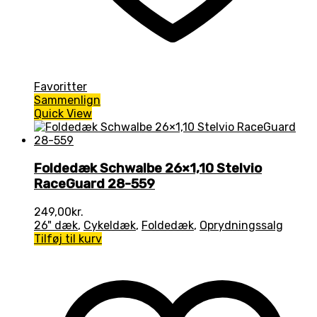
Favoritter
Sammenlign
Quick View
Foldedæk Schwalbe 26×1,10 Stelvio
RaceGuard 28-559
249,00
kr.
26" dæk
,
Cykeldæk
,
Foldedæk
,
Oprydningssalg
Tilføj til kurv