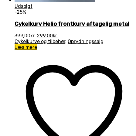
Udsolgt
-25%
Cykelkurv Helio frontkurv aftagelig metal
Den
Den
399,00
kr.
299,00
kr.
oprindelige
aktuelle
Cykelkurve og tilbehør
,
Oprydningssalg
pris
pris
Læs mere
var:
er:
399,00kr..
299,00kr..