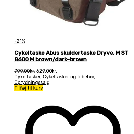
-21%
Cykeltaske Abus skuldertaske Dryve, M ST
8600 M brown/dark-brown
Den
Den
799,00
kr.
629,00
kr.
oprindelige
aktuelle
Cykeltasker
,
Cykeltasker og tilbehør
,
pris
pris
Oprydningssalg
var:
er:
Tilføj til kurv
799,00kr..
629,00kr..