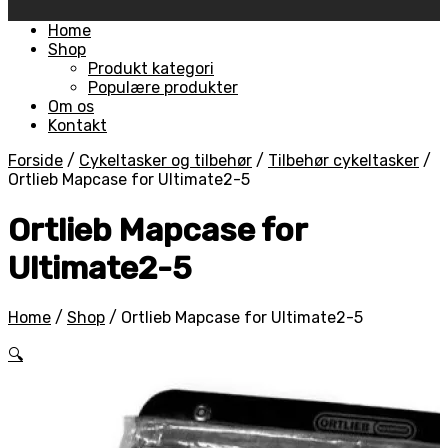
Skip
Home
to
Shop
content
Produkt kategori
Populære produkter
Om os
Kontakt
Forside
/
Cykeltasker og tilbehør
/
Tilbehør cykeltasker
/
Ortlieb Mapcase for Ultimate2-5
Ortlieb Mapcase for
Ultimate2-5
Home
/
Shop
/
Ortlieb Mapcase for Ultimate2-5
🔍