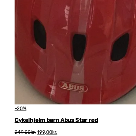
-20%
Cykelhjelm børn Abus Star rød
Den
Den
249,00
kr.
199,00
kr.