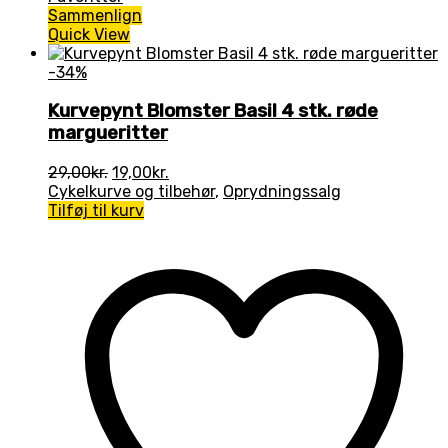
Sammenlign
Quick View
-34%
Kurvepynt Blomster Basil 4 stk. røde
margueritter
Den
Den
29,00
kr.
19,00
kr.
oprindelige
aktuelle
Cykelkurve og tilbehør
,
Oprydningssalg
pris
pris
Tilføj til kurv
var:
er:
29,00kr..
19,00kr..