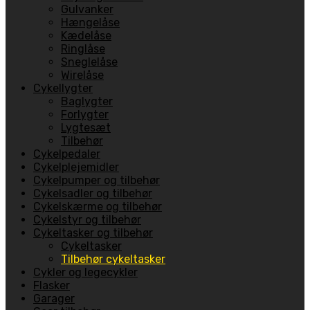
Gulvanker
Hængelåse
Kædelåse
Ringlåse
Sneglelåse
Wirelåse
Cykellygter
Baglygter
Forlygter
Lygtesæt
Tilbehør
Cykelpedaler
Cykelplejemidler
Cykelpumper og tilbehør
Cykelsadler og tilbehør
Cykelskærme og tilbehør
Cykelstyr og tilbehør
Cykeltasker og tilbehør
Cykeltasker
Tilbehør cykeltasker
Cykler og legecykler
Flasker
Garager