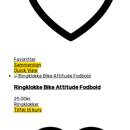
Favoritter
Sammenlign
Quick View
Ringklokke Bike Attitude Fodbold
25,00
kr.
Ringklokker
Tilføj til kurv