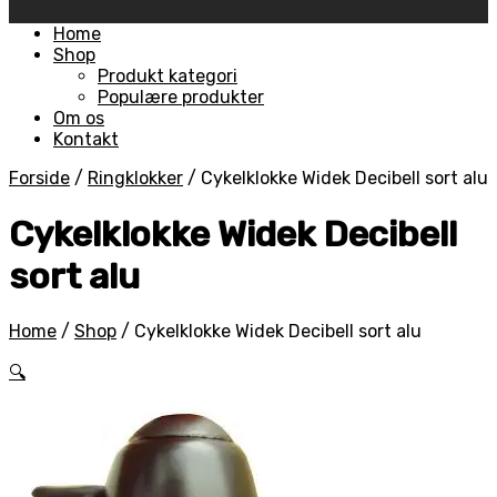
Skip
Home
to
Shop
content
Produkt kategori
Populære produkter
Om os
Kontakt
Forside
/
Ringklokker
/
Cykelklokke Widek Decibell sort alu
Cykelklokke Widek Decibell
sort alu
Home
/
Shop
/
Cykelklokke Widek Decibell sort alu
🔍