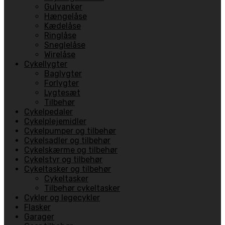
Gulvanker
Hængelåse
Kædelåse
Ringlåse
Sneglelåse
Wirelåse
Cykellygter
Baglygter
Forlygter
Lygtesæt
Tilbehør
Cykelpedaler
Cykelplejemidler
Cykelpumper og tilbehør
Cykelsadler og tilbehør
Cykelskærme og tilbehør
Cykelstyr og tilbehør
Cykeltasker og tilbehør
Cykeltasker
Tilbehør cykeltasker
Cykler og legecykler
Flasker
Garager