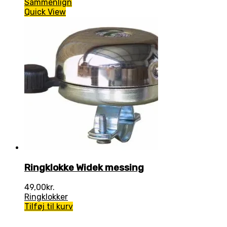
Sammenlign
Quick View
Ringklokke Widek messing
49,00
kr.
Ringklokker
Tilføj til kurv