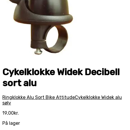
Cykelklokke Widek Decibell
sort alu
Ringklokke Alu Sort Bike Attitude
Cykelklokke Widek alu
sølv
19,00
kr.
På lager