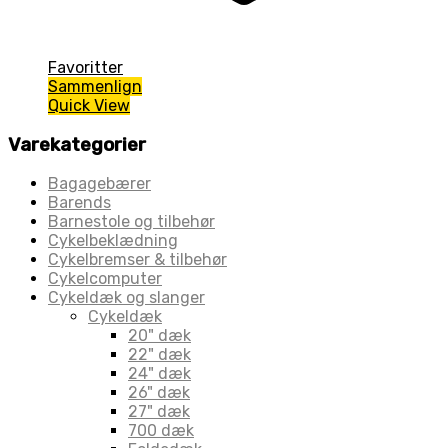
Favoritter
Sammenlign
Quick View
Varekategorier
Bagagebærer
Barends
Barnestole og tilbehør
Cykelbeklædning
Cykelbremser & tilbehør
Cykelcomputer
Cykeldæk og slanger
Cykeldæk
20" dæk
22" dæk
24" dæk
26" dæk
27" dæk
700 dæk