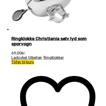
Ringklokke Christiania sølv lyd som
sporvogn
69,00
kr.
Ladcykel tilbehør
,
Ringklokker
Tilføj til kurv