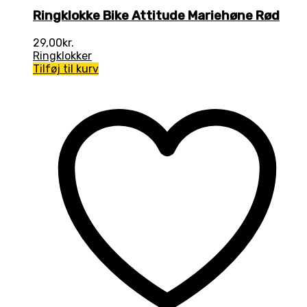
Ringklokke Bike Attitude Mariehøne Rød
29,00
kr.
Ringklokker
Tilføj til kurv