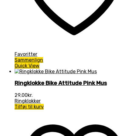
Favoritter
Sammenlign
Quick View
Ringklokke Bike Attitude Pink Mus
29,00
kr.
Ringklokker
Tilføj til kurv