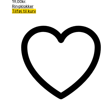
19,00
kr.
Ringklokker
Tilføj til kurv