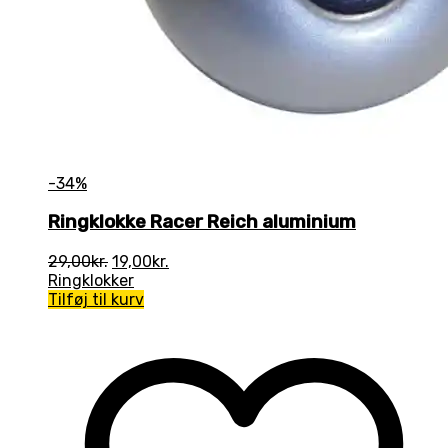
-34%
Ringklokke Racer Reich aluminium
Den
Den
29,00
kr.
19,00
kr.
oprindelige
aktuelle
Ringklokker
pris
pris
Tilføj til kurv
var:
er:
29,00kr..
19,00kr..