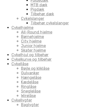
Foldedæk
MTB dæk
Pigdæk
Tilbehør dæk
Cykelslanger
Tilbehør cykelslanger
Cykelhjelme
All-Round hjelme
Børnehjelme
City hjelme
Junior hjelme
Skater hjelme
Cykelhjul og tilbehør
Cykelkurve og tilbehør
Cykellåse
Bøjle og kliklåse
Gulvanker
Hængelåse
Kædelåse
Ringlåse
Sneglelåse
Wirelåse
Cykellygter
Baglygter