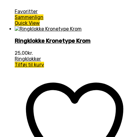
Favoritter
Sammenlign
Quick View
Ringklokke Kronetype Krom
25,00
kr.
Ringklokker
Tilføj til kurv