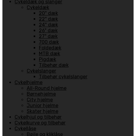
Cykeldæk og slanger
Cykeldæk
20" dæk
22" dæk
24" dæk
26" dæk
27" dæk
700 dæk
Foldedæk
MTB dæk
Pigdæk
Tilbehør dæk
Cykelslanger
Tilbehør cykelslanger
Cykelhjelme
All-Round hjelme
Børnehjelme
City hjelme
Junior hjelme
Skater hjelme
Cykelhjul og tilbehør
Cykelkurve og tilbehør
Cykellåse
Bøjle og kliklåse