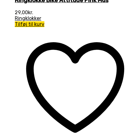
Ringklokke Bike Attitude Pink Mus
29,00
kr.
Ringklokker
Tilføj til kurv