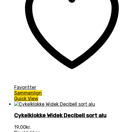
Favoritter
Sammenlign
Quick View
Cykelklokke Widek Decibell sort alu
19,00
kr.