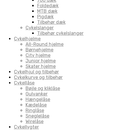
700 dæk
Foldedæk
MTB dæk
Pigdæk
Tilbehør dæk
Cykelslanger
Tilbehør cykelslanger
Cykelhjelme
All-Round hjelme
Børnehjelme
City hjelme
Junior hjelme
Skater hjelme
Cykelhjul og tilbehør
Cykelkurve og tilbehør
Cykellåse
Bøjle og kliklåse
Gulvanker
Hængelåse
Kædelåse
Ringlåse
Sneglelåse
Wirelåse
Cykellygter