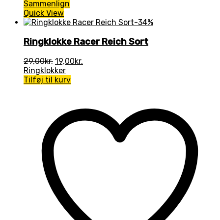
Sammenlign
Quick View
-34%
Ringklokke Racer Reich Sort
Den
Den
29,00
kr.
19,00
kr.
oprindelige
aktuelle
Ringklokker
pris
pris
Tilføj til kurv
var:
er:
29,00kr..
19,00kr..