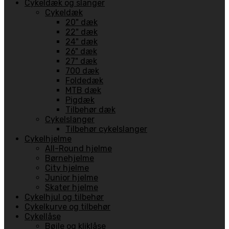
Cykeldæk og slanger
Cykeldæk
20" dæk
22" dæk
24" dæk
26" dæk
27" dæk
700 dæk
Foldedæk
MTB dæk
Pigdæk
Tilbehør dæk
Cykelslanger
Tilbehør cykelslanger
Cykelhjelme
All-Round hjelme
Børnehjelme
City hjelme
Junior hjelme
Skater hjelme
Cykelhjul og tilbehør
Cykelkurve og tilbehør
Cykellåse
Bøjle og kliklåse