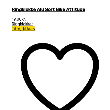
Ringklokke Alu Sort Bike Attitude
19,00
kr.
Ringklokker
Tilføj til kurv