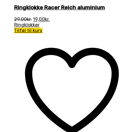
Ringklokke Racer Reich aluminium
Den
Den
29,00
kr.
19,00
kr.
oprindelige
aktuelle
Ringklokker
pris
pris
Tilføj til kurv
var:
er:
29,00kr..
19,00kr..