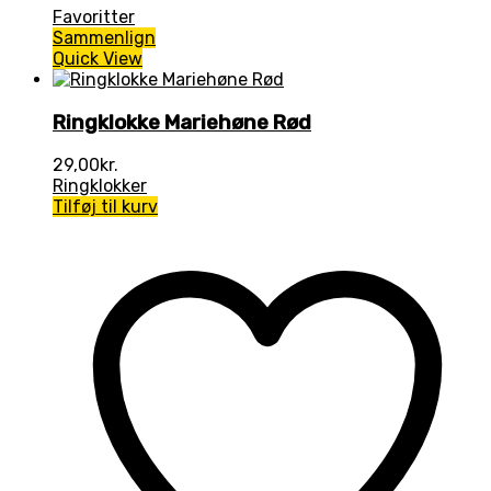
Favoritter
Sammenlign
Quick View
Ringklokke Mariehøne Rød
29,00
kr.
Ringklokker
Tilføj til kurv