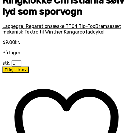
Ringklokke Christiania sølv
lyd som sporvogn
Lappegrej Reparationsæske TT04 Tip-Top
Bremsesæt
mekanisk Tektro til Winther Kangaroo ladcykel
69,00
kr.
På lager
stk.
Tilføj til kurv