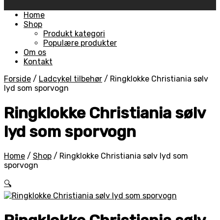
Skip
Home
to
Shop
content
Produkt kategori
Populære produkter
Om os
Kontakt
Forside
/
Ladcykel tilbehør
/
Ringklokke Christiania sølv
lyd som sporvogn
Ringklokke Christiania sølv
lyd som sporvogn
Home
/
Shop
/
Ringklokke Christiania sølv lyd som
sporvogn
🔍