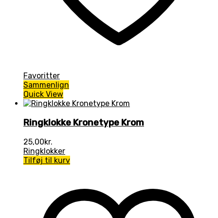
Favoritter
Sammenlign
Quick View
Ringklokke Kronetype Krom
25,00
kr.
Ringklokker
Tilføj til kurv