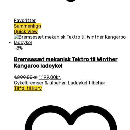
Favoritter
Sammenlign
Quick View
-8%
Bremsesæt mekanisk Tektro til Winther
Kangaroo ladcykel
Den
Den
1.299,00
kr.
1.199,00
kr.
oprindelige
aktuelle
Cykelbremser & tilbehør
,
Ladcykel tilbehør
pris
pris
Tilføj til kurv
var:
er:
1.299,00kr..
1.199,00kr..