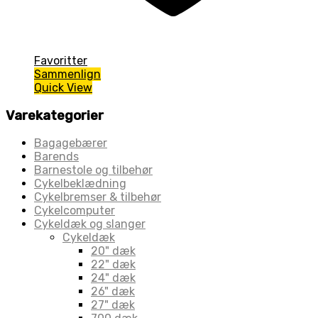
Favoritter
Sammenlign
Quick View
Varekategorier
Bagagebærer
Barends
Barnestole og tilbehør
Cykelbeklædning
Cykelbremser & tilbehør
Cykelcomputer
Cykeldæk og slanger
Cykeldæk
20" dæk
22" dæk
24" dæk
26" dæk
27" dæk