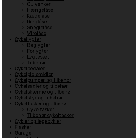
Gulvanker
Hængelåse
Kædelåse
Ringlåse
Sneglelåse
Wirelåse
Cykellygter
Baglygter
Forlygter
Lygtesæt
Tilbehør
Cykelpedaler
Cykelplejemidler
Cykelpumper og tilbehør
Cykelsadler og tilbehør
Cykelskærme og tilbehør
Cykelstyr og tilbehør
Cykeltasker og tilbehør
Cykeltasker
Tilbehør cykeltasker
Cykler og legecykler
Flasker
Garager