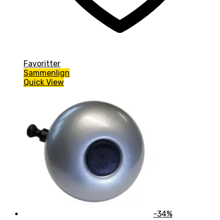
Favoritter
Sammenlign
Quick View
-34%