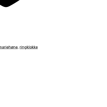
mariehøne
,
ringklokke