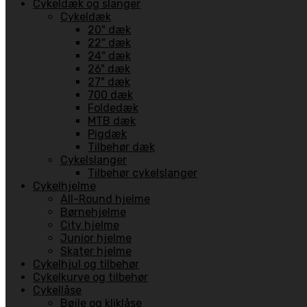
Cykeldæk og slanger
Cykeldæk
20" dæk
22" dæk
24" dæk
26" dæk
27" dæk
700 dæk
Foldedæk
MTB dæk
Pigdæk
Tilbehør dæk
Cykelslanger
Tilbehør cykelslanger
Cykelhjelme
All-Round hjelme
Børnehjelme
City hjelme
Junior hjelme
Skater hjelme
Cykelhjul og tilbehør
Cykelkurve og tilbehør
Cykellåse
Bøjle og kliklåse