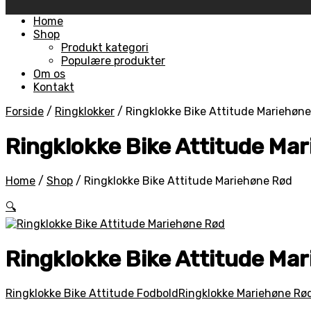
Skip
Home
to
Shop
content
Produkt kategori
Populære produkter
Om os
Kontakt
Forside
/
Ringklokker
/
Ringklokke Bike Attitude Mariehøn
Ringklokke Bike Attitude Ma
Home
/
Shop
/
Ringklokke Bike Attitude Mariehøne Rød
🔍
Ringklokke Bike Attitude Ma
Ringklokke Bike Attitude Fodbold
Ringklokke Mariehøne Rø