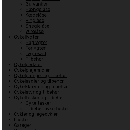
Gulvanker
Hængelåse
Kædelåse
Ringlåse
Sneglelåse
Wirelåse
Cykellygter
Baglygter
Forlygter
Lygtesæt
Tilbehør
Cykelpedaler
Cykelplejemidler
Cykelpumper og tilbehør
Cykelsadler og tilbehør
Cykelskærme og tilbehør
Cykelstyr og tilbehør
Cykeltasker og tilbehør
Cykeltasker
Tilbehør cykeltasker
Cykler og legecykler
Flasker
Garager