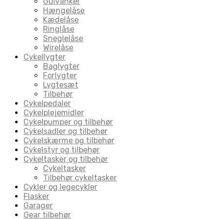
Gulvanker
Hængelåse
Kædelåse
Ringlåse
Sneglelåse
Wirelåse
Cykellygter
Baglygter
Forlygter
Lygtesæt
Tilbehør
Cykelpedaler
Cykelplejemidler
Cykelpumper og tilbehør
Cykelsadler og tilbehør
Cykelskærme og tilbehør
Cykelstyr og tilbehør
Cykeltasker og tilbehør
Cykeltasker
Tilbehør cykeltasker
Cykler og legecykler
Flasker
Garager
Gear tilbehør