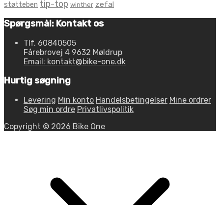
tip-top
zefal
støtteben
winther
Spørgsmål: Kontakt os
Tlf. 60840505
Fårebrovej 4 9632 Møldrup
Email: kontakt@bike-one.dk
Hurtig søgning
Levering
Min konto
Handelsbetingelser
Mine ordrer
Søg min ordre
Privatlivspolitik
Copyright © 2026 Bike One