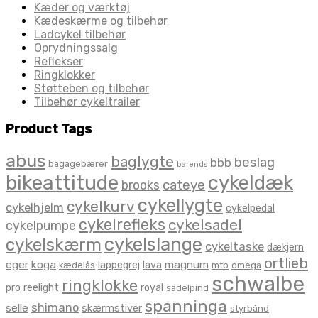
Kæder og værktøj
Kædeskærme og tilbehør
Ladcykel tilbehør
Oprydningssalg
Reflekser
Ringklokker
Støtteben og tilbehør
Tilbehør cykeltrailer
Product Tags
abus
baglygte
beslag
bbb
bagagebærer
barends
bikeattitude
cykeldæk
brooks
cateye
cykellygte
cykelkurv
cykelhjelm
cykelpedal
cykelrefleks
cykelsadel
cykelpumpe
cykelslange
cykelskærm
cykeltaske
dækjern
ortlieb
eger
koga
magnum
lappegrej
lava
kædelås
mtb
omega
schwalbe
ringklokke
pro
reelight
royal
sadelpind
spanninga
shimano
selle
skærmstiver
styrbånd