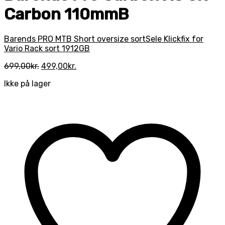
Carbon 110mmB
Barends PRO MTB Short oversize sort
Sele Klickfix for
Vario Rack sort 1912GB
Den
Den
699,00
kr.
499,00
kr.
oprindelige
aktuelle
Ikke på lager
pris
pris
var:
er:
699,00kr..
499,00kr..