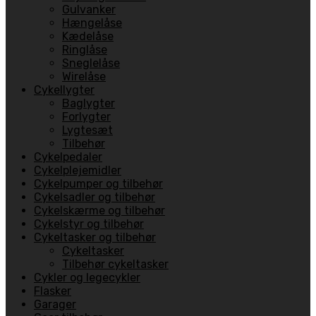
Gulvanker
Hængelåse
Kædelåse
Ringlåse
Sneglelåse
Wirelåse
Cykellygter
Baglygter
Forlygter
Lygtesæt
Tilbehør
Cykelpedaler
Cykelplejemidler
Cykelpumper og tilbehør
Cykelsadler og tilbehør
Cykelskærme og tilbehør
Cykelstyr og tilbehør
Cykeltasker og tilbehør
Cykeltasker
Tilbehør cykeltasker
Cykler og legecykler
Flasker
Garager