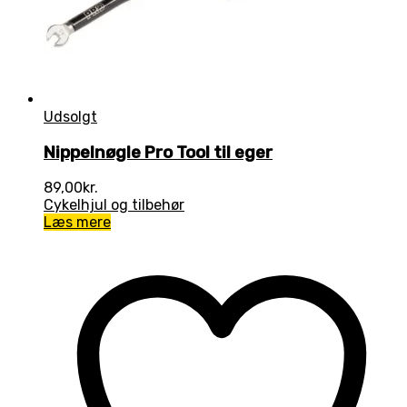
Udsolgt
Nippelnøgle Pro Tool til eger
89,00
kr.
Cykelhjul og tilbehør
Læs mere