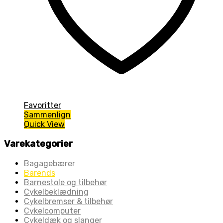
Favoritter
Sammenlign
Quick View
Varekategorier
Bagagebærer
Barends
Barnestole og tilbehør
Cykelbeklædning
Cykelbremser & tilbehør
Cykelcomputer
Cykeldæk og slanger