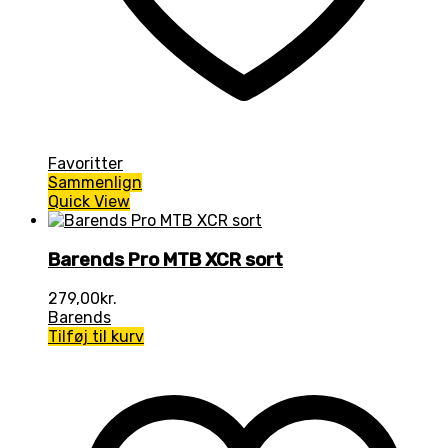
Favoritter
Sammenlign
Quick View
Barends Pro MTB XCR sort
279,00
kr.
Barends
Tilføj til kurv