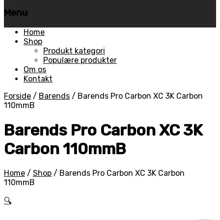
Menu
Skip
Home
to
Shop
content
Produkt kategori
Populære produkter
Om os
Kontakt
Forside
/
Barends
/
Barends Pro Carbon XC 3K Carbon
110mmB
Barends Pro Carbon XC 3K
Carbon 110mmB
Home
/
Shop
/
Barends Pro Carbon XC 3K Carbon
110mmB
🔍