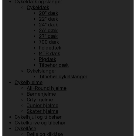
Cykeldæk og slanger
Cykeldæk
20" dæk
22" dæk
24" dæk
26" dæk
27" dæk
700 dæk
Foldedæk
MTB dæk
Pigdæk
Tilbehør dæk
Cykelslanger
Tilbehør cykelslanger
Cykelhjelme
All-Round hjelme
Børnehjelme
City hjelme
Junior hjelme
Skater hjelme
Cykelhjul og tilbehør
Cykelkurve og tilbehør
Cykellåse
Bøjle og kliklåse