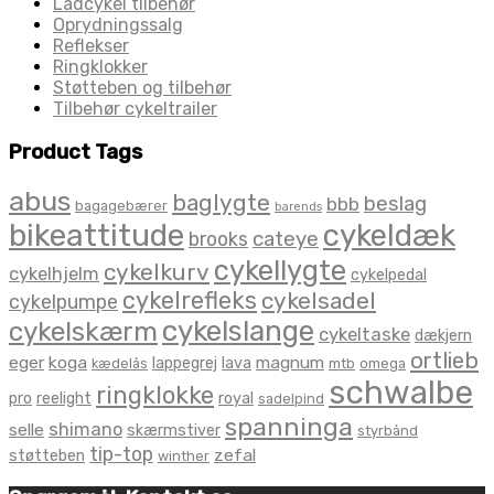
Ladcykel tilbehør
Oprydningssalg
Reflekser
Ringklokker
Støtteben og tilbehør
Tilbehør cykeltrailer
Product Tags
abus
baglygte
beslag
bbb
bagagebærer
barends
bikeattitude
cykeldæk
brooks
cateye
cykellygte
cykelkurv
cykelhjelm
cykelpedal
cykelrefleks
cykelsadel
cykelpumpe
cykelslange
cykelskærm
cykeltaske
dækjern
ortlieb
eger
koga
magnum
lappegrej
lava
kædelås
mtb
omega
schwalbe
ringklokke
pro
reelight
royal
sadelpind
spanninga
shimano
selle
skærmstiver
styrbånd
tip-top
zefal
støtteben
winther