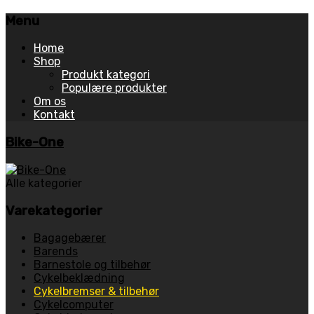
Menu
Skip
Home
to
Shop
content
Produkt kategori
Populære produkter
Om os
Kontakt
Bike-One
Alle kategorier
Varekategorier
Bagagebærer
Barends
Barnestole og tilbehør
Cykelbeklædning
Cykelbremser & tilbehør
Cykelcomputer