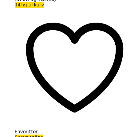
pris
pris
Tilføj til kurv
var:
er:
109,00kr..
99,00kr..
Favoritter