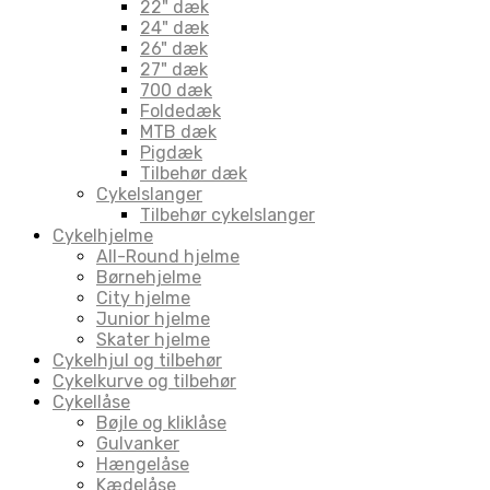
22" dæk
24" dæk
26" dæk
27" dæk
700 dæk
Foldedæk
MTB dæk
Pigdæk
Tilbehør dæk
Cykelslanger
Tilbehør cykelslanger
Cykelhjelme
All-Round hjelme
Børnehjelme
City hjelme
Junior hjelme
Skater hjelme
Cykelhjul og tilbehør
Cykelkurve og tilbehør
Cykellåse
Bøjle og kliklåse
Gulvanker
Hængelåse
Kædelåse