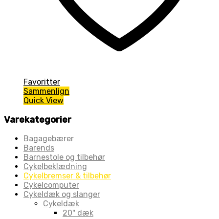
Favoritter
Sammenlign
Quick View
Varekategorier
Bagagebærer
Barends
Barnestole og tilbehør
Cykelbeklædning
Cykelbremser & tilbehør
Cykelcomputer
Cykeldæk og slanger
Cykeldæk
20" dæk