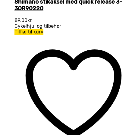
Shimano stikaksel med quick release 3-
3OR90220
89,00
kr.
Cykelhjul og tilbehør
Tilføj til kurv