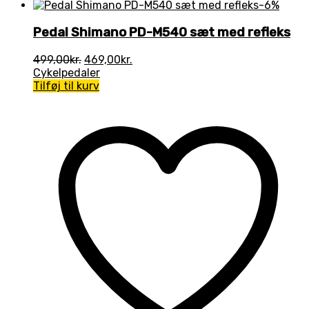
-6%
Pedal Shimano PD-M540 sæt med refleks
Den
Den
499,00
kr.
469,00
kr.
oprindelige
aktuelle
Cykelpedaler
pris
pris
Tilføj til kurv
var:
er:
499,00kr..
469,00kr..