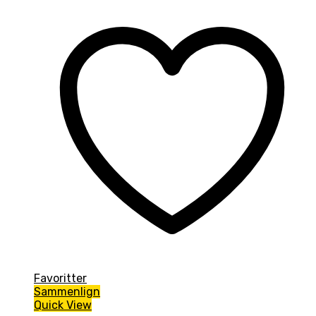
29,00kr..
24,00kr..
Favoritter
Sammenlign
Quick View