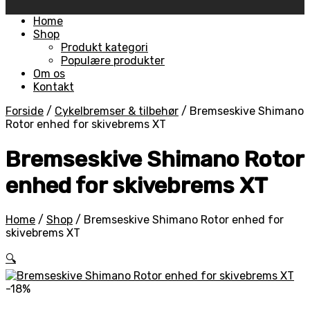
Skip
Home
to
Shop
content
Produkt kategori
Populære produkter
Om os
Kontakt
Forside
/
Cykelbremser & tilbehør
/
Bremseskive Shimano
Rotor enhed for skivebrems XT
Bremseskive Shimano Rotor
enhed for skivebrems XT
Home
/
Shop
/
Bremseskive Shimano Rotor enhed for
skivebrems XT
🔍
-18%