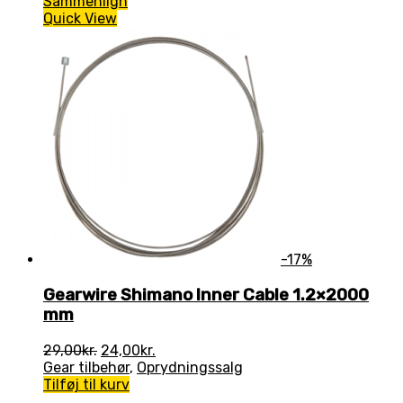
Sammenlign
Quick View
-17%
Gearwire Shimano Inner Cable 1.2×2000
mm
Den
Den
29,00
kr.
24,00
kr.
oprindelige
aktuelle
Gear tilbehør
,
Oprydningssalg
pris
pris
Tilføj til kurv
var:
er: