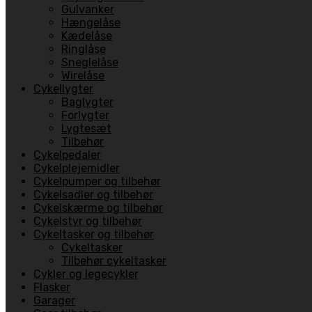
Gulvanker
Hængelåse
Kædelåse
Ringlåse
Sneglelåse
Wirelåse
Cykellygter
Baglygter
Forlygter
Lygtesæt
Tilbehør
Cykelpedaler
Cykelplejemidler
Cykelpumper og tilbehør
Cykelsadler og tilbehør
Cykelskærme og tilbehør
Cykelstyr og tilbehør
Cykeltasker og tilbehør
Cykeltasker
Tilbehør cykeltasker
Cykler og legecykler
Flasker
Garager