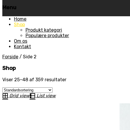
Menu
Skip
Home
to
Shop
content
Produkt kategori
Populære produkter
Om os
Kontakt
Forside
/
Side 2
Shop
Viser 25–48 af 359 resultater
Grid view
List view