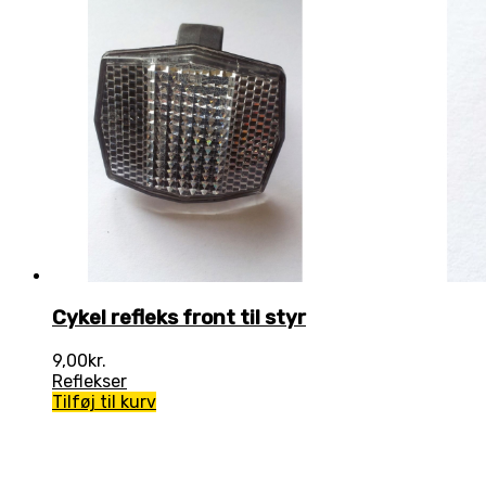
Cykel refleks front til styr
9,00
kr.
Reflekser
Tilføj til kurv