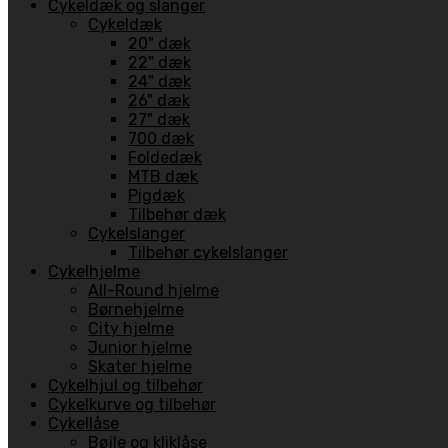
Cykeldæk og slanger
Cykeldæk
20" dæk
22" dæk
24" dæk
26" dæk
27" dæk
700 dæk
Foldedæk
MTB dæk
Pigdæk
Tilbehør dæk
Cykelslanger
Tilbehør cykelslanger
Cykelhjelme
All-Round hjelme
Børnehjelme
City hjelme
Junior hjelme
Skater hjelme
Cykelhjul og tilbehør
Cykelkurve og tilbehør
Cykellåse
Bøjle og kliklåse