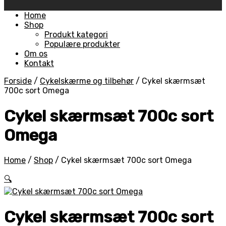
Skip
Home
to
Shop
content
Produkt kategori
Populære produkter
Om os
Kontakt
Forside
/
Cykelskærme og tilbehør
/
Cykel skærmsæt
700c sort Omega
Cykel skærmsæt 700c sort
Omega
Home
/
Shop
/
Cykel skærmsæt 700c sort Omega
🔍
Cykel skærmsæt 700c sort