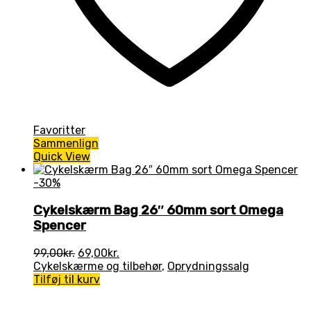
Favoritter
Sammenlign
Quick View
-30%
Cykelskærm Bag 26″ 60mm sort Omega
Spencer
Den
Den
99,00
kr.
69,00
kr.
oprindelige
aktuelle
Cykelskærme og tilbehør
,
Oprydningssalg
pris
pris
Tilføj til kurv
var:
er:
99,00kr..
69,00kr..