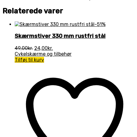
Relaterede varer
-51%
Skærmstiver 330 mm rustfri stål
Den
Den
49,00
kr.
24,00
kr.
oprindelige
aktuelle
Cykelskærme og tilbehør
pris
pris
Tilføj til kurv
var:
er:
49,00kr..
24,00kr..