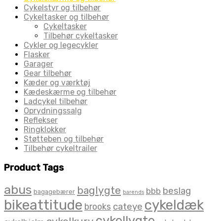
Cykelstyr og tilbehør
Cykeltasker og tilbehør
Cykeltasker
Tilbehør cykeltasker
Cykler og legecykler
Flasker
Garager
Gear tilbehør
Kæder og værktøj
Kædeskærme og tilbehør
Ladcykel tilbehør
Oprydningssalg
Reflekser
Ringklokker
Støtteben og tilbehør
Tilbehør cykeltrailer
Product Tags
abus
baglygte
beslag
bbb
bagagebærer
barends
bikeattitude
cykeldæk
brooks
cateye
cykellygte