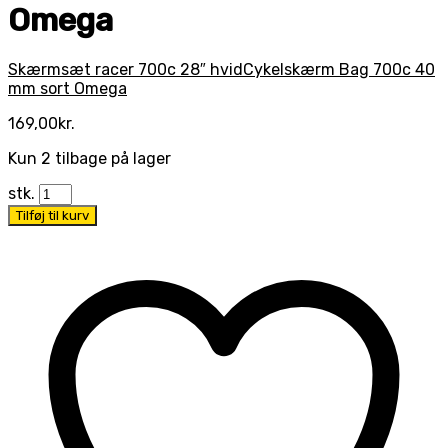
Omega
Skærmsæt racer 700c 28″ hvid
Cykelskærm Bag 700c 40
mm sort Omega
169,00
kr.
Kun 2 tilbage på lager
stk.
Tilføj til kurv