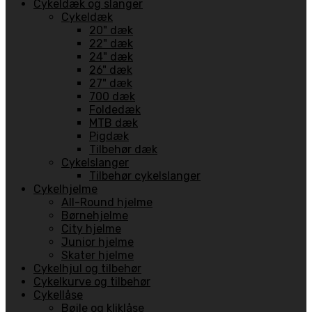
Cykeldæk og slanger
Cykeldæk
20" dæk
22" dæk
24" dæk
26" dæk
27" dæk
700 dæk
Foldedæk
MTB dæk
Pigdæk
Tilbehør dæk
Cykelslanger
Tilbehør cykelslanger
Cykelhjelme
All-Round hjelme
Børnehjelme
City hjelme
Junior hjelme
Skater hjelme
Cykelhjul og tilbehør
Cykelkurve og tilbehør
Cykellåse
Bøjle og kliklåse