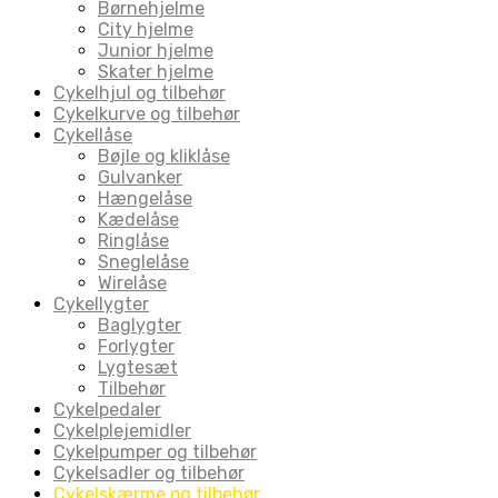
Børnehjelme
City hjelme
Junior hjelme
Skater hjelme
Cykelhjul og tilbehør
Cykelkurve og tilbehør
Cykellåse
Bøjle og kliklåse
Gulvanker
Hængelåse
Kædelåse
Ringlåse
Sneglelåse
Wirelåse
Cykellygter
Baglygter
Forlygter
Lygtesæt
Tilbehør
Cykelpedaler
Cykelplejemidler
Cykelpumper og tilbehør
Cykelsadler og tilbehør
Cykelskærme og tilbehør