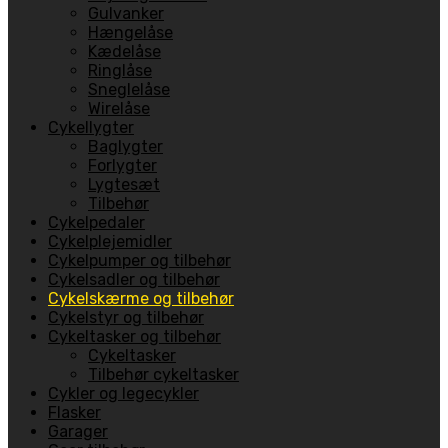
Gulvanker
Hængelåse
Kædelåse
Ringlåse
Sneglelåse
Wirelåse
Cykellygter
Baglygter
Forlygter
Lygtesæt
Tilbehør
Cykelpedaler
Cykelplejemidler
Cykelpumper og tilbehør
Cykelsadler og tilbehør
Cykelskærme og tilbehør
Cykelstyr og tilbehør
Cykeltasker og tilbehør
Cykeltasker
Tilbehør cykeltasker
Cykler og legecykler
Flasker
Garager