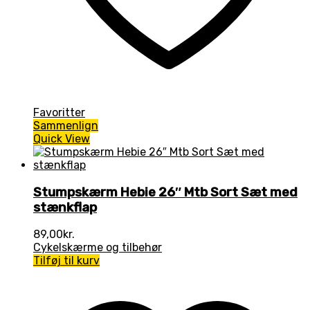
Favoritter
Sammenlign
Quick View
Stumpskærm Hebie 26″ Mtb Sort Sæt med
stænkflap
89,00
kr.
Cykelskærme og tilbehør
Tilføj til kurv