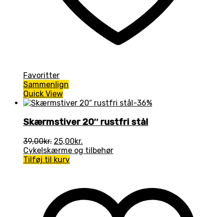
Favoritter
Sammenlign
Quick View
-36%
Skærmstiver 20″ rustfri stål
Den
Den
39,00
kr.
25,00
kr.
oprindelige
aktuelle
Cykelskærme og tilbehør
pris
pris
Tilføj til kurv
var:
er:
39,00kr..
25,00kr..