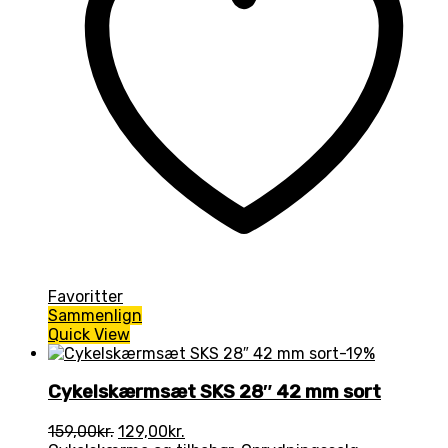
Favoritter
Sammenlign
Quick View
-19%
Cykelskærmsæt SKS 28″ 42 mm sort
Den
Den
159,00
kr.
129,00
kr.