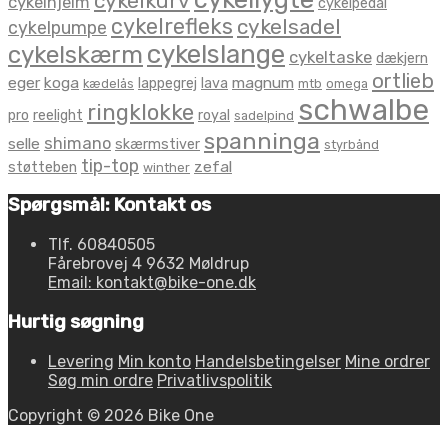
cykelkurv
cykelhjelm
cykelpedal
cykelrefleks
cykelsadel
cykelpumpe
cykelslange
cykelskærm
cykeltaske
dækjern
ortlieb
eger
koga
magnum
lappegrej
lava
kædelås
mtb
omega
schwalbe
ringklokke
pro
reelight
royal
sadelpind
spanninga
shimano
selle
skærmstiver
styrbånd
tip-top
zefal
støtteben
winther
Spørgsmål: Kontakt os
Tlf. 60840505
Fårebrovej 4 9632 Møldrup
Email: kontakt@bike-one.dk
Hurtig søgning
Levering
Min konto
Handelsbetingelser
Mine ordrer
Søg min ordre
Privatlivspolitik
Copyright © 2026 Bike One