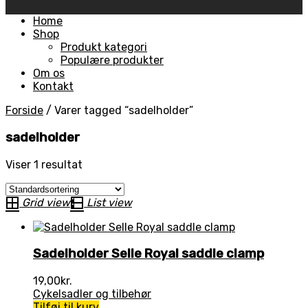
Skip
Home
to
Shop
content
Produkt kategori
Populære produkter
Om os
Kontakt
Forside
/
Varer tagged “sadelholder”
sadelholder
Viser 1 resultat
Grid view
List view
Sadelholder Selle Royal saddle clamp
19,00
kr.
Cykelsadler og tilbehør
Tilføj til kurv