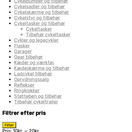
Cykelpumper og tilbehør
Cykelsadler og tilbehør
Cykelskærme og tilbehør
Cykelstyr og tilbehør
Cykeltasker og tilbehør
Cykeltasker
Tilbehør cykeltasker
Cykler og legecykler
Flasker
Garager
Gear tilbehør
Kæder og værktøj
Kædeskærme og tilbehør
Ladcykel tilbehør
Oprydningssalg
Reflekser
Ringklokker
Støtteben og tilbehør
Tilbehør cykeltrailer
Filtrer efter pris
Mindste
Højeste
Filter
pris
pris
Pris:
10kr.
—
20kr.