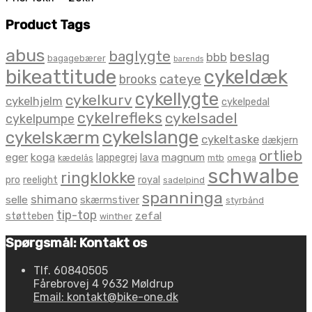
Product Tags
abus
baglygte
beslag
bbb
bagagebærer
barends
bikeattitude
cykeldæk
brooks
cateye
cykellygte
cykelkurv
cykelhjelm
cykelpedal
cykelrefleks
cykelsadel
cykelpumpe
cykelslange
cykelskærm
cykeltaske
dækjern
ortlieb
eger
koga
magnum
lappegrej
lava
kædelås
mtb
omega
schwalbe
ringklokke
pro
reelight
royal
sadelpind
spanninga
shimano
selle
skærmstiver
styrbånd
tip-top
zefal
støtteben
winther
Spørgsmål: Kontakt os
Tlf. 60840505
Fårebrovej 4 9632 Møldrup
Email: kontakt@bike-one.dk