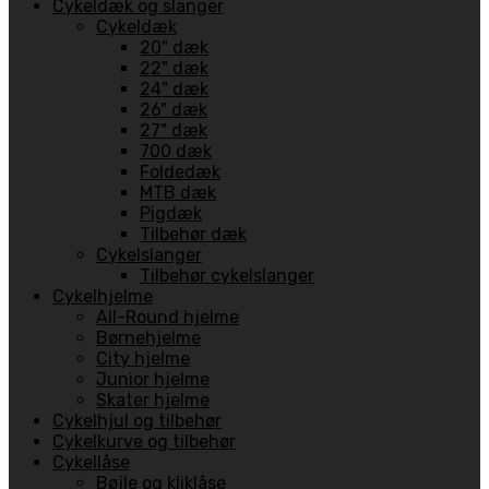
Cykeldæk og slanger
Cykeldæk
20" dæk
22" dæk
24" dæk
26" dæk
27" dæk
700 dæk
Foldedæk
MTB dæk
Pigdæk
Tilbehør dæk
Cykelslanger
Tilbehør cykelslanger
Cykelhjelme
All-Round hjelme
Børnehjelme
City hjelme
Junior hjelme
Skater hjelme
Cykelhjul og tilbehør
Cykelkurve og tilbehør
Cykellåse
Bøjle og kliklåse