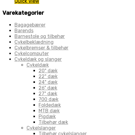
Quick View
Varekategorier
Bagagebærer
Barends
Barnestole og tilbehør
Cykelbeklædning
Cykelbremser & tilbehør
Cykelcomputer
Cykeldæk og slanger
Cykeldæk
20" dæk
22" dæk
24" dæk
26" dæk
27" dæk
700 dæk
Foldedæk
MTB dæk
Pigdæk
Tilbehør dæk
Cykelslanger
Tilbehør cykelslanger