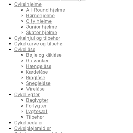
Cykelhjelme
All-Round hjelme
Børnehjelme
City hjelme
Junior hjelme
Skater hjelme
Cykelhjul og tilbehør
Cykelkurve og tilbehør
Cykellåse
Bøjle og kliklåse
Gulvanker
Hængelåse
Kædelåse
Ringlåse
Sneglelåse
Wirelåse
Cykellygter
Baglygter
Forlygter
Lygtesæt
Tilbehør
Cykelpedaler
Cykelplejemidler