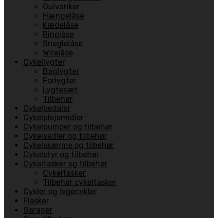
Gulvanker
Hængelåse
Kædelåse
Ringlåse
Sneglelåse
Wirelåse
Cykellygter
Baglygter
Forlygter
Lygtesæt
Tilbehør
Cykelpedaler
Cykelplejemidler
Cykelpumper og tilbehør
Cykelsadler og tilbehør
Cykelskærme og tilbehør
Cykelstyr og tilbehør
Cykeltasker og tilbehør
Cykeltasker
Tilbehør cykeltasker
Cykler og legecykler
Flasker
Garager