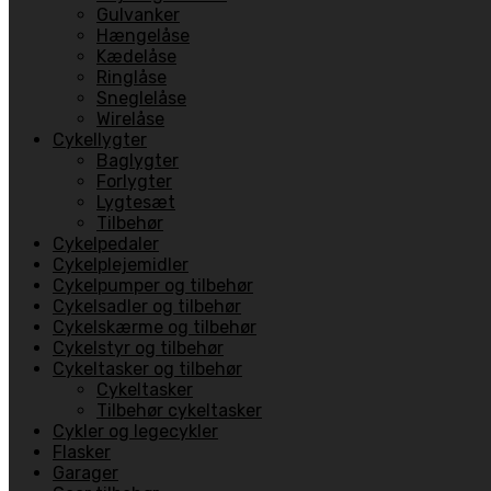
Gulvanker
Hængelåse
Kædelåse
Ringlåse
Sneglelåse
Wirelåse
Cykellygter
Baglygter
Forlygter
Lygtesæt
Tilbehør
Cykelpedaler
Cykelplejemidler
Cykelpumper og tilbehør
Cykelsadler og tilbehør
Cykelskærme og tilbehør
Cykelstyr og tilbehør
Cykeltasker og tilbehør
Cykeltasker
Tilbehør cykeltasker
Cykler og legecykler
Flasker
Garager