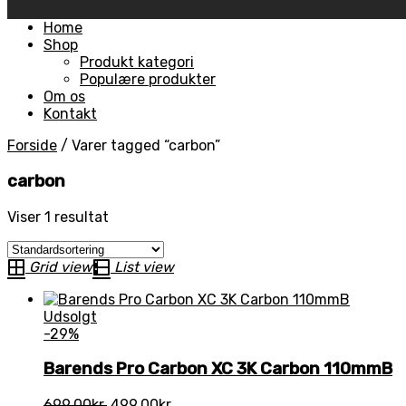
Skip
Home
to
Shop
content
Produkt kategori
Populære produkter
Om os
Kontakt
Forside
/
Varer tagged “carbon”
carbon
Viser 1 resultat
Grid view
List view
Udsolgt
-29%
Barends Pro Carbon XC 3K Carbon 110mmB
Den
Den
699,00
kr.
499,00
kr.