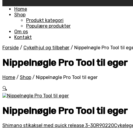
Skip
Home
to
Shop
content
Produkt kategori
Populære produkter
Om os
Kontakt
Forside
/
Cykelhjul og tilbehør
/
Nippelnøgle Pro Tool til eg
Nippelnøgle Pro Tool til eger
Home
/
Shop
/
Nippelnøgle Pro Tool til eger
🔍
Nippelnøgle Pro Tool til eger
Shimano stikaksel med quick release 3-3OR90220
Cykeleg