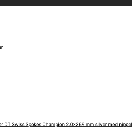
er
er DT Swiss Spokes Champion 2.0×289 mm silver med nippe