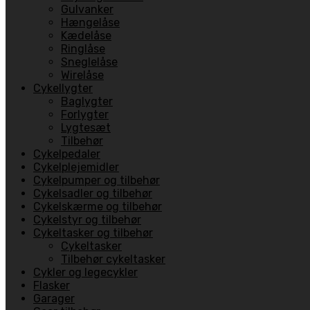
Gulvanker
Hængelåse
Kædelåse
Ringlåse
Sneglelåse
Wirelåse
Cykellygter
Baglygter
Forlygter
Lygtesæt
Tilbehør
Cykelpedaler
Cykelplejemidler
Cykelpumper og tilbehør
Cykelsadler og tilbehør
Cykelskærme og tilbehør
Cykelstyr og tilbehør
Cykeltasker og tilbehør
Cykeltasker
Tilbehør cykeltasker
Cykler og legecykler
Flasker
Garager