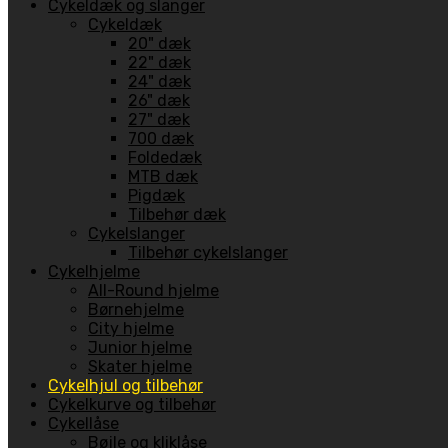
Cykeldæk og slanger
Cykeldæk
20" dæk
22" dæk
24" dæk
26" dæk
27" dæk
700 dæk
Foldedæk
MTB dæk
Pigdæk
Tilbehør dæk
Cykelslanger
Tilbehør cykelslanger
Cykelhjelme
All-Round hjelme
Børnehjelme
City hjelme
Junior hjelme
Skater hjelme
Cykelhjul og tilbehør
Cykelkurve og tilbehør
Cykellåse
Bøjle og kliklåse