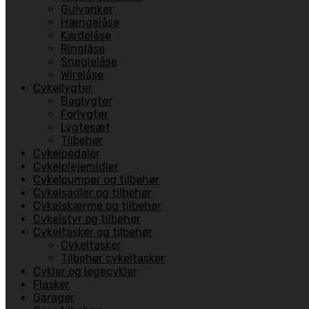
Gulvanker
Hængelåse
Kædelåse
Ringlåse
Sneglelåse
Wirelåse
Cykellygter
Baglygter
Forlygter
Lygtesæt
Tilbehør
Cykelpedaler
Cykelplejemidler
Cykelpumper og tilbehør
Cykelsadler og tilbehør
Cykelskærme og tilbehør
Cykelstyr og tilbehør
Cykeltasker og tilbehør
Cykeltasker
Tilbehør cykeltasker
Cykler og legecykler
Flasker
Garager