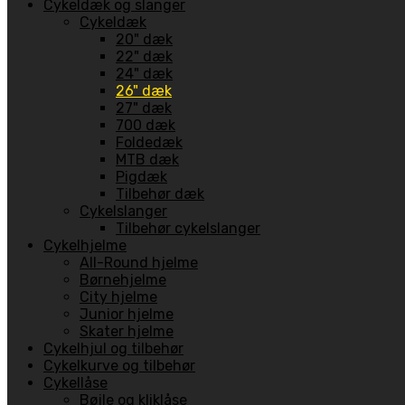
Cykeldæk og slanger
Cykeldæk
20" dæk
22" dæk
24" dæk
26" dæk
27" dæk
700 dæk
Foldedæk
MTB dæk
Pigdæk
Tilbehør dæk
Cykelslanger
Tilbehør cykelslanger
Cykelhjelme
All-Round hjelme
Børnehjelme
City hjelme
Junior hjelme
Skater hjelme
Cykelhjul og tilbehør
Cykelkurve og tilbehør
Cykellåse
Bøjle og kliklåse