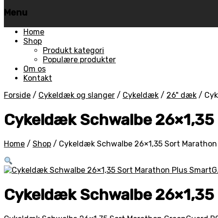
Menu
Skip
Home
to
Shop
content
Produkt kategori
Populære produkter
Om os
Kontakt
Forside
/
Cykeldæk og slanger
/
Cykeldæk
/
26" dæk
/
Cyk
Cykeldæk Schwalbe 26×1,35 
Home
/
Shop
/
Cykeldæk Schwalbe 26×1,35 Sort Marathon 
Cykeldæk Schwalbe 26×1,35 