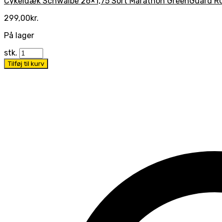
Cykeldæk Schwalbe 26×1,75 Sort Marathon GreenGuard R
299,00
kr.
På lager
stk.
Tilføj til kurv