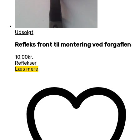
Udsolgt
Refleks front til montering ved forgaflen
10,00
kr.
Reflekser
Læs mere