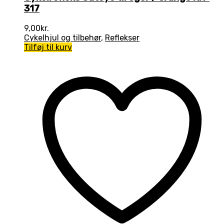
317
9,00
kr.
Cykelhjul og tilbehør
,
Reflekser
Tilføj til kurv