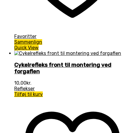
Favoritter
Sammenlign
Quick View
Cykelrefleks front til montering ved
forgaflen
10,00
kr.
Reflekser
Tilføj til kurv