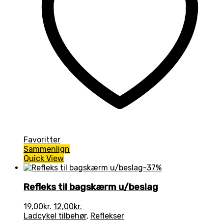
Favoritter
Sammenlign
Quick View
-37%
Refleks til bagskærm u/beslag
Den
Den
19,00
kr.
12,00
kr.
oprindelige
aktuelle
Ladcykel tilbehør
,
Reflekser