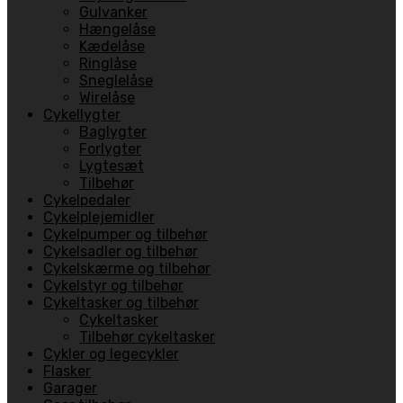
Gulvanker
Hængelåse
Kædelåse
Ringlåse
Sneglelåse
Wirelåse
Cykellygter
Baglygter
Forlygter
Lygtesæt
Tilbehør
Cykelpedaler
Cykelplejemidler
Cykelpumper og tilbehør
Cykelsadler og tilbehør
Cykelskærme og tilbehør
Cykelstyr og tilbehør
Cykeltasker og tilbehør
Cykeltasker
Tilbehør cykeltasker
Cykler og legecykler
Flasker
Garager