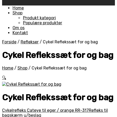
Skip
Home
to
Shop
content
Produkt kategori
Populære produkter
Om os
Kontakt
Forside
/
Reflekser
/
Cykel Reflekssæt for og bag
Cykel Reflekssæt for og bag
Home
/
Shop
/
Cykel Reflekssæt for og bag
🔍
Cykel Reflekssæt for og bag
Cykelrefleks Cateye til eger / orange RR-317
Refleks til
bagskærm u/beslag