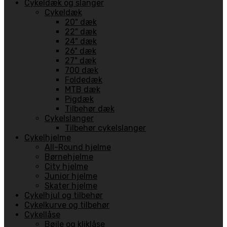
Cykeldæk og slanger
Cykeldæk
20" dæk
22" dæk
24" dæk
26" dæk
27" dæk
700 dæk
Foldedæk
MTB dæk
Pigdæk
Tilbehør dæk
Cykelslanger
Tilbehør cykelslanger
Cykelhjelme
All-Round hjelme
Børnehjelme
City hjelme
Junior hjelme
Skater hjelme
Cykelhjul og tilbehør
Cykelkurve og tilbehør
Cykellåse
Bøjle og kliklåse