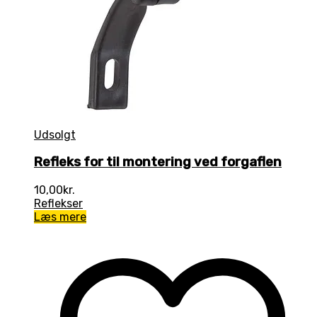
Udsolgt
Refleks for til montering ved forgaflen
10,00
kr.
Reflekser
Læs mere