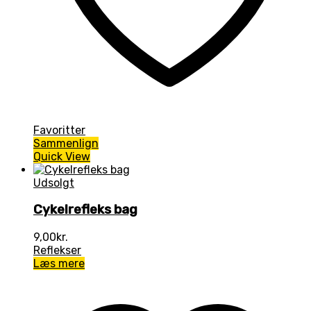
Favoritter
Sammenlign
Quick View
Udsolgt
Cykelrefleks bag
9,00
kr.
Reflekser
Læs mere