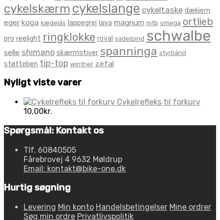
cykelslange
cykelskærm
cykeltaske
dækjern
ortlieb
eger
koga
magnum
lappegrej
lava
kædelås
mtb
omega
schwalbe
ringklokke
pro
reelight
royal
sadelpind
spanninga
shimano
selle
skærmstiver
styrbånd
tip-top
zefal
støtteben
winther
Nyligt viste varer
Cykelrefleks til forkurv
10,00
kr.
Spørgsmål: Kontakt os
Tlf. 60840505
Fårebrovej 4 9632 Møldrup
Email: kontakt@bike-one.dk
Hurtig søgning
Levering
Min konto
Handelsbetingelser
Mine ordrer
Søg min ordre
Privatlivspolitik