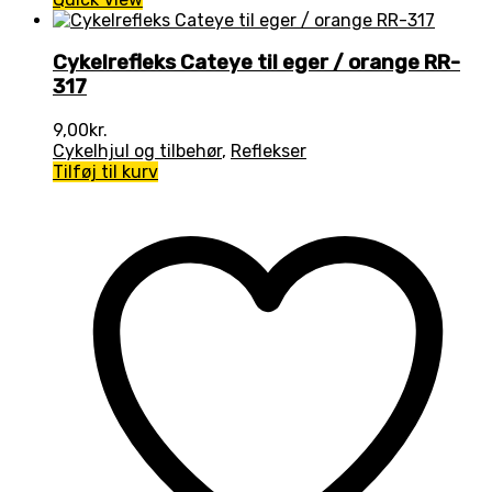
Cykelrefleks Cateye til eger / orange RR-
317
9,00
kr.
Cykelhjul og tilbehør
,
Reflekser
Tilføj til kurv