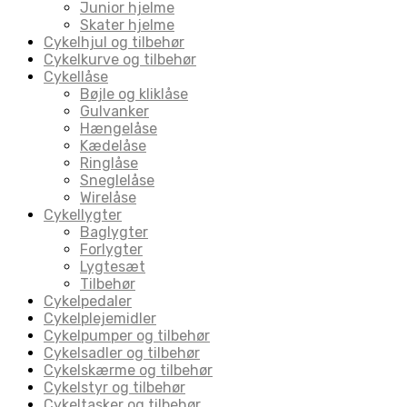
Junior hjelme
Skater hjelme
Cykelhjul og tilbehør
Cykelkurve og tilbehør
Cykellåse
Bøjle og kliklåse
Gulvanker
Hængelåse
Kædelåse
Ringlåse
Sneglelåse
Wirelåse
Cykellygter
Baglygter
Forlygter
Lygtesæt
Tilbehør
Cykelpedaler
Cykelplejemidler
Cykelpumper og tilbehør
Cykelsadler og tilbehør
Cykelskærme og tilbehør
Cykelstyr og tilbehør
Cykeltasker og tilbehør