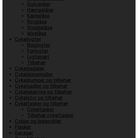
Gulvanker
Hængelåse
Kædelåse
Ringlåse
Sneglelåse
Wirelåse
Cykellygter
Baglygter
Forlygter
Lygtesæt
Tilbehør
Cykelpedaler
Cykelplejemidler
Cykelpumper og tilbehør
Cykelsadler og tilbehør
Cykelskærme og tilbehør
Cykelstyr og tilbehør
Cykeltasker og tilbehør
Cykeltasker
Tilbehør cykeltasker
Cykler og legecykler
Flasker
Garager