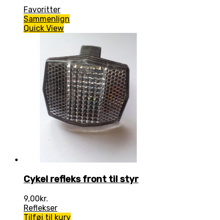
Favoritter
Sammenlign
Quick View
Cykel refleks front til styr
9,00
kr.
Reflekser
Tilføj til kurv