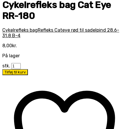
Cykelrefleks bag Cat Eye
RR-180
Cykelrefleks bag
Refleks Cateye rød til sadelpind 28.6-
31.8 B-4
8,00
kr.
På lager
stk.
Tilføj til kurv