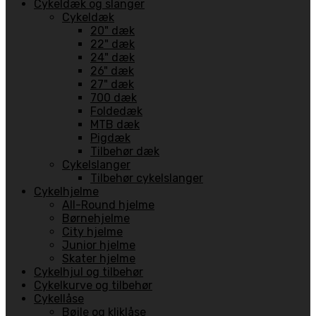
Cykeldæk og slanger
Cykeldæk
20" dæk
22" dæk
24" dæk
26" dæk
27" dæk
700 dæk
Foldedæk
MTB dæk
Pigdæk
Tilbehør dæk
Cykelslanger
Tilbehør cykelslanger
Cykelhjelme
All-Round hjelme
Børnehjelme
City hjelme
Junior hjelme
Skater hjelme
Cykelhjul og tilbehør
Cykelkurve og tilbehør
Cykellåse
Bøjle og kliklåse