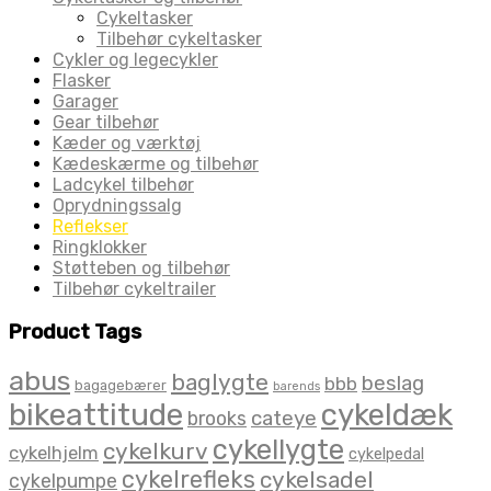
Cykeltasker
Tilbehør cykeltasker
Cykler og legecykler
Flasker
Garager
Gear tilbehør
Kæder og værktøj
Kædeskærme og tilbehør
Ladcykel tilbehør
Oprydningssalg
Reflekser
Ringklokker
Støtteben og tilbehør
Tilbehør cykeltrailer
Product Tags
abus
baglygte
beslag
bbb
bagagebærer
barends
bikeattitude
cykeldæk
brooks
cateye
cykellygte
cykelkurv
cykelhjelm
cykelpedal
cykelrefleks
cykelsadel
cykelpumpe