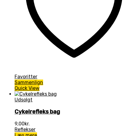
Favoritter
Sammenlign
Quick View
Udsolgt
Cykelrefleks bag
9,00
kr.
Reflekser
Læs mere