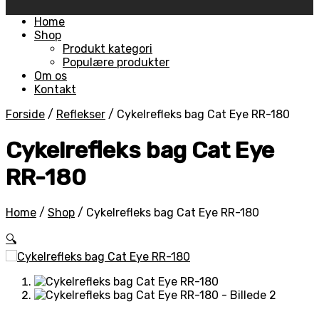
Skip
Home
to
Shop
content
Produkt kategori
Populære produkter
Om os
Kontakt
Forside
/
Reflekser
/
Cykelrefleks bag Cat Eye RR-180
Cykelrefleks bag Cat Eye
RR-180
Home
/
Shop
/
Cykelrefleks bag Cat Eye RR-180
🔍