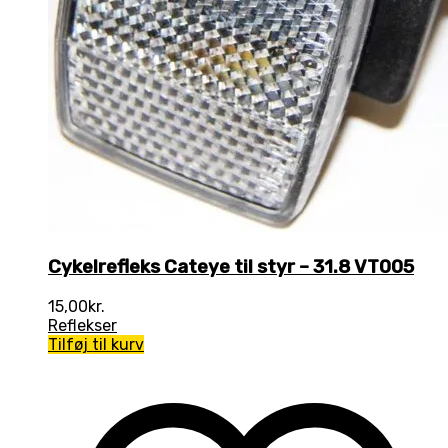
Cykelrefleks Cateye til styr – 31.8 VT005
15,00
kr.
Reflekser
Tilføj til kurv