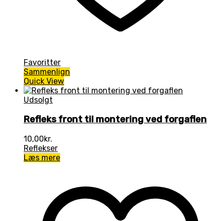
Favoritter
Sammenlign
Quick View
Udsolgt
Refleks front til montering ved forgaflen
10,00
kr.
Reflekser
Læs mere