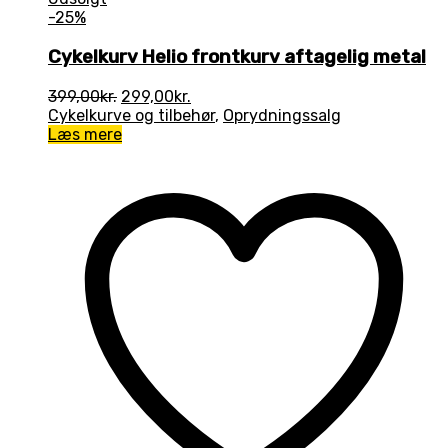
-25%
Cykelkurv Helio frontkurv aftagelig metal
Den
Den
399,00
kr.
299,00
kr.
oprindelige
aktuelle
Cykelkurve og tilbehør
,
Oprydningssalg
pris
pris
Læs mere
var:
er:
399,00kr..
299,00kr..