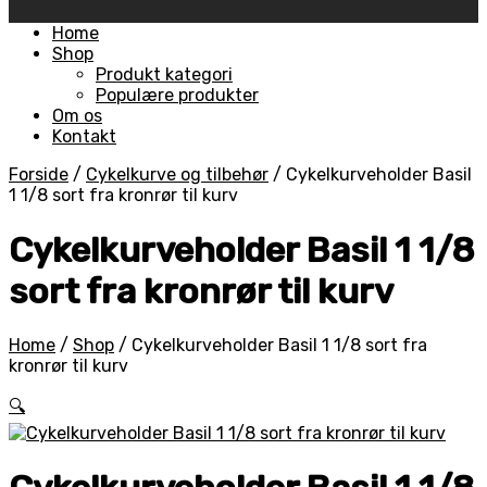
Skip
Home
to
Shop
content
Produkt kategori
Populære produkter
Om os
Kontakt
Forside
/
Cykelkurve og tilbehør
/
Cykelkurveholder Basil
1 1/8 sort fra kronrør til kurv
Cykelkurveholder Basil 1 1/8
sort fra kronrør til kurv
Home
/
Shop
/
Cykelkurveholder Basil 1 1/8 sort fra
kronrør til kurv
🔍