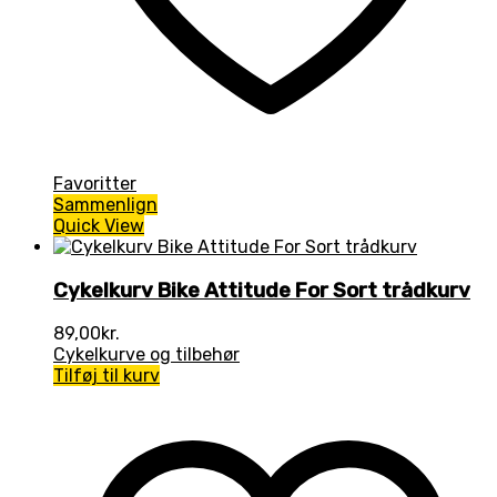
Favoritter
Sammenlign
Quick View
Cykelkurv Bike Attitude For Sort trådkurv
89,00
kr.
Cykelkurve og tilbehør
Tilføj til kurv