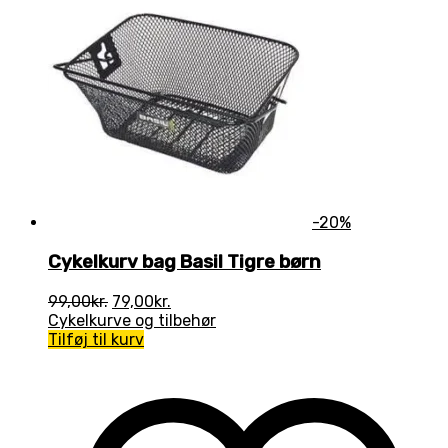
-20%
Cykelkurv bag Basil Tigre børn
Den
Den
99,00
kr.
79,00
kr.
oprindelige
aktuelle
Cykelkurve og tilbehør
pris
pris
Tilføj til kurv
var:
er:
99,00kr..
79,00kr..