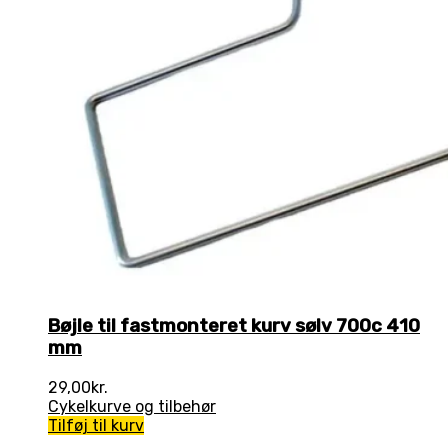
Bøjle til fastmonteret kurv sølv 700c 410
mm
29,00
kr.
Cykelkurve og tilbehør
Tilføj til kurv