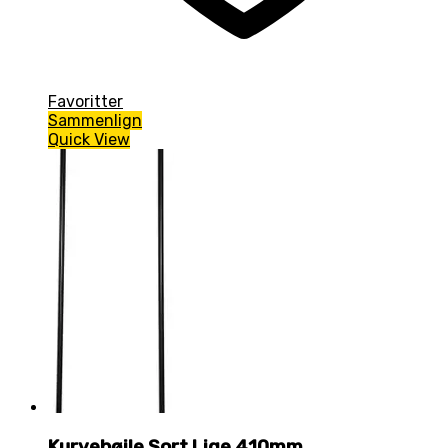
Favoritter
Sammenlign
Quick View
Kurvebøjle Sort Lige 410mm