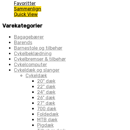
Favoritter
Sammenlign
Quick View
Varekategorier
Bagagebærer
Barends
Barnestole og tilbehør
Cykelbeklædning
Cykelbremser & tilbehør
Cykelcomputer
Cykeldæk og slanger
Cykeldæk
20" dæk
22" dæk
24" dæk
26" dæk
27" dæk
700 dæk
Foldedæk
MTB dæk
Pigdæk