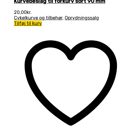
Kurvebeslag til forkurv sort 90 mm
20,00
kr.
Cykelkurve og tilbehør
,
Oprydningssalg
Tilføj til kurv