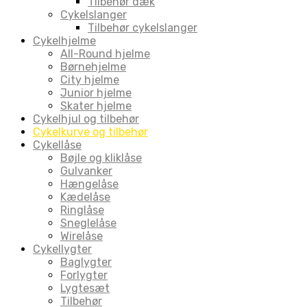
Tilbehør dæk
Cykelslanger
Tilbehør cykelslanger
Cykelhjelme
All-Round hjelme
Børnehjelme
City hjelme
Junior hjelme
Skater hjelme
Cykelhjul og tilbehør
Cykelkurve og tilbehør
Cykellåse
Bøjle og kliklåse
Gulvanker
Hængelåse
Kædelåse
Ringlåse
Sneglelåse
Wirelåse
Cykellygter
Baglygter
Forlygter
Lygtesæt
Tilbehør