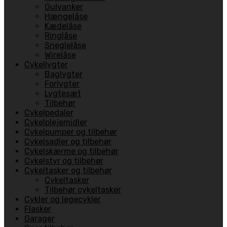
Gulvanker
Hængelåse
Kædelåse
Ringlåse
Sneglelåse
Wirelåse
Cykellygter
Baglygter
Forlygter
Lygtesæt
Tilbehør
Cykelpedaler
Cykelplejemidler
Cykelpumper og tilbehør
Cykelsadler og tilbehør
Cykelskærme og tilbehør
Cykelstyr og tilbehør
Cykeltasker og tilbehør
Cykeltasker
Tilbehør cykeltasker
Cykler og legecykler
Flasker
Garager