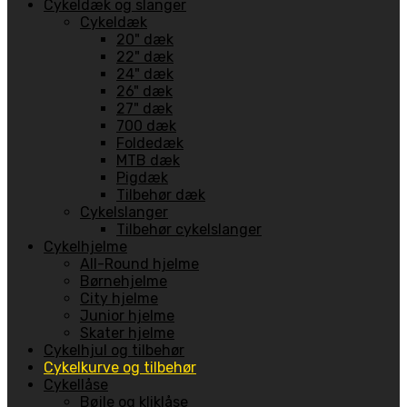
Cykeldæk og slanger
Cykeldæk
20" dæk
22" dæk
24" dæk
26" dæk
27" dæk
700 dæk
Foldedæk
MTB dæk
Pigdæk
Tilbehør dæk
Cykelslanger
Tilbehør cykelslanger
Cykelhjelme
All-Round hjelme
Børnehjelme
City hjelme
Junior hjelme
Skater hjelme
Cykelhjul og tilbehør
Cykelkurve og tilbehør
Cykellåse
Bøjle og kliklåse