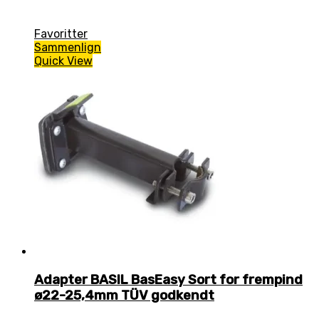
Favoritter
Sammenlign
Quick View
Adapter BASIL BasEasy Sort for frempind
ø22-25,4mm TÜV godkendt