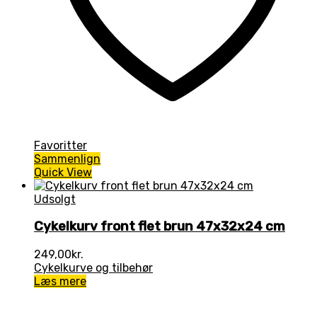
Favoritter
Sammenlign
Quick View
Udsolgt
Cykelkurv front flet brun 47x32x24 cm
249,00
kr.
Cykelkurve og tilbehør
Læs mere