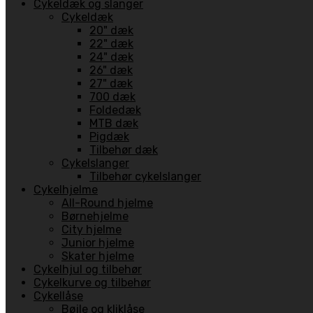
Cykeldæk og slanger
Cykeldæk
20" dæk
22" dæk
24" dæk
26" dæk
27" dæk
700 dæk
Foldedæk
MTB dæk
Pigdæk
Tilbehør dæk
Cykelslanger
Tilbehør cykelslanger
Cykelhjelme
All-Round hjelme
Børnehjelme
City hjelme
Junior hjelme
Skater hjelme
Cykelhjul og tilbehør
Cykelkurve og tilbehør
Cykellåse
Bøjle og kliklåse