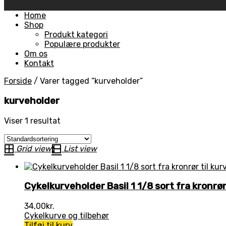
Skip
Home
to
Shop
content
Produkt kategori
Populære produkter
Om os
Kontakt
Forside
/
Varer tagged “kurveholder”
kurveholder
Viser 1 resultat
Grid view
List view
Cykelkurveholder Basil 1 1/8 sort fra kronrør 
34,00
kr.
Cykelkurve og tilbehør
Tilføj til kurv