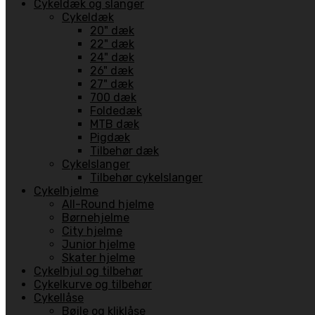
Cykeldæk og slanger
Cykeldæk
20" dæk
22" dæk
24" dæk
26" dæk
27" dæk
700 dæk
Foldedæk
MTB dæk
Pigdæk
Tilbehør dæk
Cykelslanger
Tilbehør cykelslanger
Cykelhjelme
All-Round hjelme
Børnehjelme
City hjelme
Junior hjelme
Skater hjelme
Cykelhjul og tilbehør
Cykelkurve og tilbehør
Cykellåse
Bøjle og kliklåse