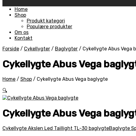
Skip
Home
to
Shop
content
Produkt kategori
Populære produkter
Om os
Kontakt
Forside
/
Cykellygter
/
Baglygter
/
Cykellygte Abus Vega 
Cykellygte Abus Vega baglyg
Home
/
Shop
/
Cykellygte Abus Vega baglygte
🔍
Cykellygte Abus Vega baglyg
Cykellygte Akslen Led Taillight TL-30 baglygte
Baglygte Sp