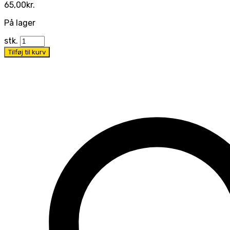
65,00
kr.
På lager
stk.
Tilføj til kurv