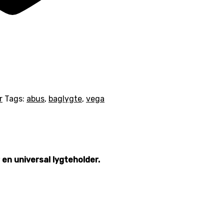
r
Tags:
abus
,
baglygte
,
vega
en universal lygteholder.