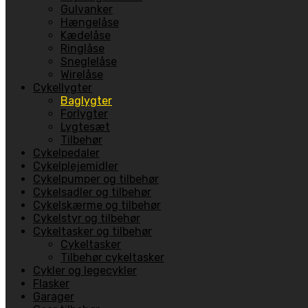
Gulvanker
Hængelåse
Kædelåse
Ringlåse
Sneglelåse
Wirelåse
Cykellygter
Baglygter
Forlygter
Lygtesæt
Tilbehør
Cykelpedaler
Cykelplejemidler
Cykelpumper og tilbehør
Cykelsadler og tilbehør
Cykelskærme og tilbehør
Cykelstyr og tilbehør
Cykeltasker og tilbehør
Cykeltasker
Tilbehør cykeltasker
Cykler og legecykler
Flasker
Garager