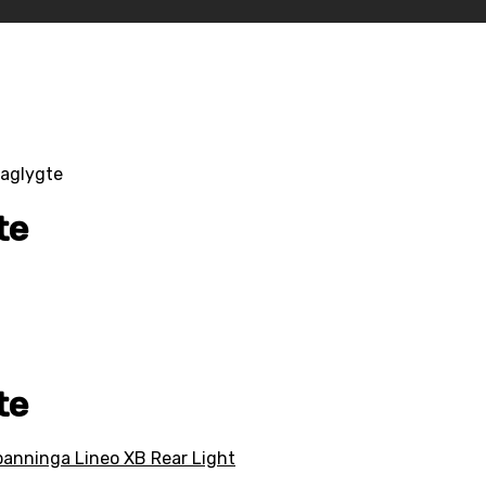
baglygte
te
te
anninga Lineo XB Rear Light