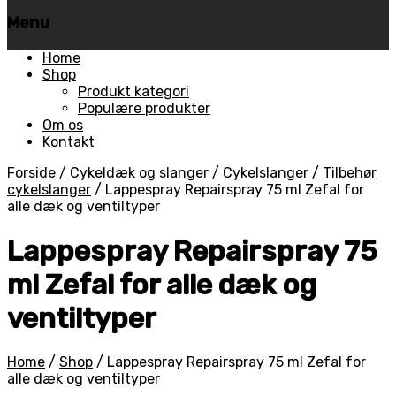
Menu
Skip
Home
to
Shop
content
Produkt kategori
Populære produkter
Om os
Kontakt
Forside
/
Cykeldæk og slanger
/
Cykelslanger
/
Tilbehør
cykelslanger
/
Lappespray Repairspray 75 ml Zefal for
alle dæk og ventiltyper
Lappespray Repairspray 75
ml Zefal for alle dæk og
ventiltyper
Home
/
Shop
/
Lappespray Repairspray 75 ml Zefal for
alle dæk og ventiltyper