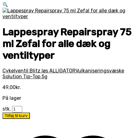
Lappespray Repairspray 75
ml Zefal for alle dæk og
ventiltyper
Cykelventil Blitz løs ALLIGATOR
Vulkaniseringsvæske
Solution Tip-Top 5g
49,00
kr.
På lager
stk.
Tilføj til kurv