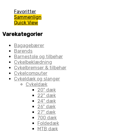
Favoritter
Sammenlign
Quick View
Varekategorier
Bagagebærer
Barends
Barnestole og tilbehør
Cykelbeklædning
Cykelbremser & tilbehør
Cykelcomputer
Cykeldæk og slanger
Cykeldæk
20" dæk
22" dæk
24" dæk
26" dæk
27" dæk
700 dæk
Foldedæk
MTB dæk