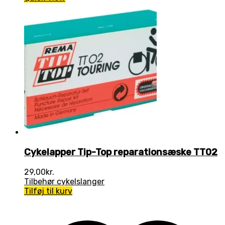
Cykelapper Tip-Top reparationsæske TT02
29,00
kr.
Tilbehør cykelslanger
Tilføj til kurv