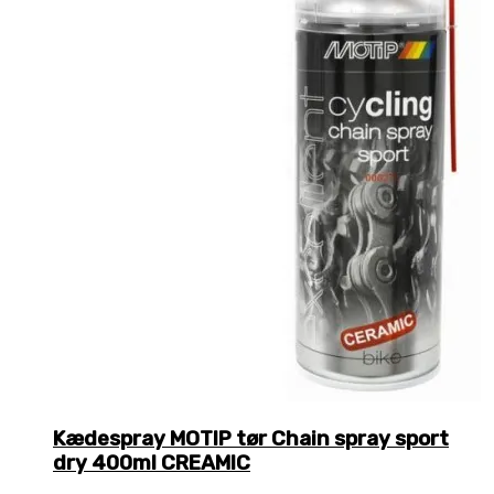
Kædespray MOTIP tør Chain spray sport
dry 400ml CREAMIC