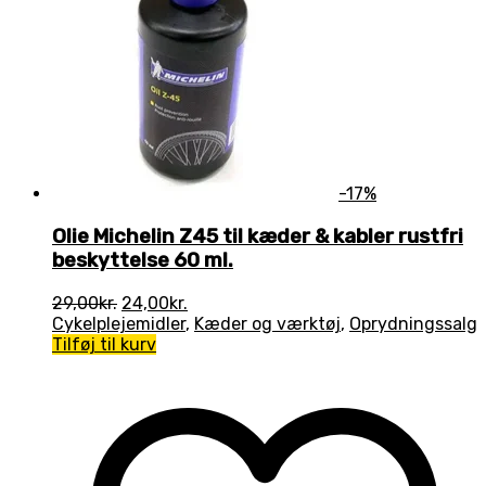
-17%
Olie Michelin Z45 til kæder & kabler rustfri
beskyttelse 60 ml.
Den
Den
29,00
kr.
24,00
kr.
oprindelige
aktuelle
Cykelplejemidler
,
Kæder og værktøj
,
Oprydningssalg
pris
pris
Tilføj til kurv
var:
er:
29,00kr..
24,00kr..