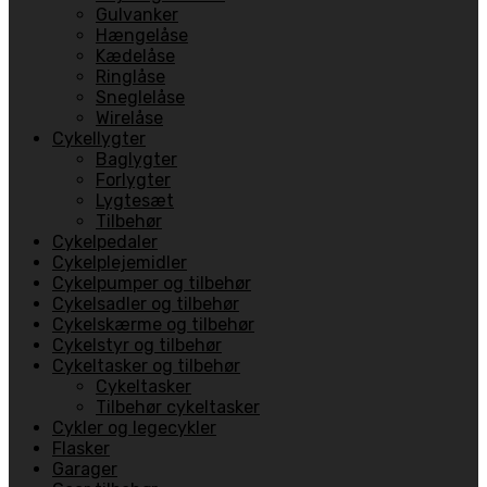
Gulvanker
Hængelåse
Kædelåse
Ringlåse
Sneglelåse
Wirelåse
Cykellygter
Baglygter
Forlygter
Lygtesæt
Tilbehør
Cykelpedaler
Cykelplejemidler
Cykelpumper og tilbehør
Cykelsadler og tilbehør
Cykelskærme og tilbehør
Cykelstyr og tilbehør
Cykeltasker og tilbehør
Cykeltasker
Tilbehør cykeltasker
Cykler og legecykler
Flasker
Garager