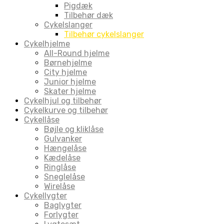
Pigdæk
Tilbehør dæk
Cykelslanger
Tilbehør cykelslanger
Cykelhjelme
All-Round hjelme
Børnehjelme
City hjelme
Junior hjelme
Skater hjelme
Cykelhjul og tilbehør
Cykelkurve og tilbehør
Cykellåse
Bøjle og kliklåse
Gulvanker
Hængelåse
Kædelåse
Ringlåse
Sneglelåse
Wirelåse
Cykellygter
Baglygter
Forlygter