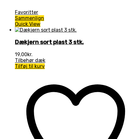
Favoritter
Sammenlign
Quick View
Dækjern sort plast 3 stk.
19,00
kr.
Tilbehør dæk
Tilføj til kurv