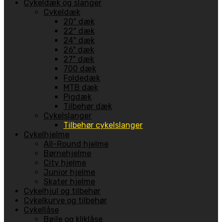
Cykeldæk og slanger
Cykeldæk
20" dæk
22" dæk
24" dæk
26" dæk
27" dæk
700 dæk
Foldedæk
MTB dæk
Pigdæk
Tilbehør dæk
Cykelslanger
Tilbehør cykelslanger
Cykelhjelme
All-Round hjelme
Børnehjelme
City hjelme
Junior hjelme
Skater hjelme
Cykelhjul og tilbehør
Cykelkurve og tilbehør
Cykellåse
Bøjle og kliklåse